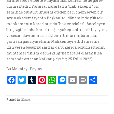
Bu meselede elbette Anayasa Mahkemesi’ne de görev
düşmektedir. Yargısal kararların ‘’hak-eksenli’’ bir
zeminde oluşturulmasını öteden beri önemseyen bir
sayın akademisyenin Başkanlığı döneminde yüksek
mahkemenin kararlarında ‘’hak ve adalet’’i önceleyen
bir çizgide daha kararlı -eğer yakışık alırsa ekleyeyim,
ve cesur- davranması beklenir. Umarım, bu arada,
partizan güç siyasetinin Mahkemeyi etkilemesine
izin veren bugünkü şartlar da yukarıda sözünü ettiğim
muhtemel ‘’iklim değişikliği’’ne paralel olarak kısa
zamanda ortadan kalkar. (
Diyalog
, 25 Eylül 2022)
Bu Makaleyi Paylaş:
F
T
T
Pi
W
M
E
P
S
a
w
u
nt
h
es
m
ri
h
ce
it
m
er
at
se
ai
nt
ar
Posted in
Güncel
b
te
bl
es
s
n
l
e
o
r
r
t
A
g