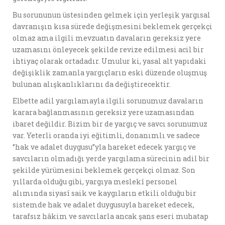
Bu sorununun üstesinden gelmek için yerleşik yargısal
davranışın kısa sürede değişmesini beklemek gerçekçi
olmaz ama ilgili mevzuatın davaların gereksiz yere
uzamasını önleyecek şekilde revize edilmesi acil bir
ihtiyaç olarak ortadadır. Umulur ki, yasal alt yapıdaki
değişiklik zamanla yargıçların eski düzende oluşmuş
bulunan alışkanlıklarını da değiştirecektir.
Elbette adil yargılamayla ilgili sorunumuz davaların
karara bağlanmasının gereksiz yere uzamasından
ibaret değildir. Bizim bir de yargıç ve savcı sorunumuz
var. Yeterli oranda iyi eğitimli, donanımlı ve sadece
‘’hak ve adalet duygusu’’yla hareket edecek yargıç ve
savcıların olmadığı yerde yargılama sürecinin adil bir
şekilde yürümesini beklemek gerçekçi olmaz. Son
yıllarda olduğu gibi, yargıya meslekî personel
alımında siyasî saik ve kaygıların etkili olduğu bir
sistemde hak ve adalet duygusuyla hareket edecek,
tarafsız hâkim ve savcılarla ancak şans eseri muhatap