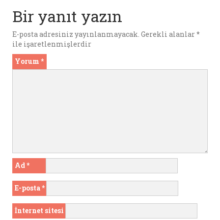
o
p
er
Bir yanıt yazın
k
p
E-posta adresiniz yayınlanmayacak.
Gerekli alanlar
*
ile işaretlenmişlerdir
Yorum
*
Ad
*
E-posta
*
İnternet sitesi