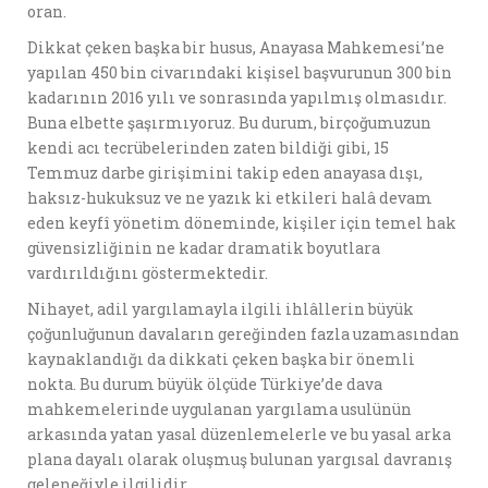
oran.
Dikkat çeken başka bir husus, Anayasa Mahkemesi’ne
yapılan 450 bin civarındaki kişisel başvurunun 300 bin
kadarının 2016 yılı ve sonrasında yapılmış olmasıdır.
Buna elbette şaşırmıyoruz. Bu durum, birçoğumuzun
kendi acı tecrübelerinden zaten bildiği gibi, 15
Temmuz darbe girişimini takip eden anayasa dışı,
haksız-hukuksuz ve ne yazık ki etkileri halâ devam
eden keyfî yönetim döneminde, kişiler için temel hak
güvensizliğinin ne kadar dramatik boyutlara
vardırıldığını göstermektedir.
Nihayet, adil yargılamayla ilgili ihlâllerin büyük
çoğunluğunun davaların gereğinden fazla uzamasından
kaynaklandığı da dikkati çeken başka bir önemli
nokta. Bu durum büyük ölçüde Türkiye’de dava
mahkemelerinde uygulanan yargılama usulünün
arkasında yatan yasal düzenlemelerle ve bu yasal arka
plana dayalı olarak oluşmuş bulunan yargısal davranış
geleneğiyle ilgilidir.