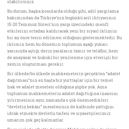
olabilirsiniz.
Bu durum, başka konularda olduğu gibi, adil yargılama
bakımından da Türkiye’nin bugünkü acil ihtiyacının
15-20 Temmuz Süreci’nin yargı üzerindeki menfî
etkilerini ortadan kaldıracak yeni bir siyasî iklimin
bir an önce tesisi edilmesi olduğunu göstermektedir. Bu
iklimin hem bu dönemin toplumun aşağı yukarı
yarısında açtığı derin yaraların tamir ve telâfisi, hem
de anayasal ve hukukî bir yenilenme için elverişli bir
zemin oluşturması gerekir.
Bir ülkede/bu ülkede mahkemelerin gerçekten ‘’adalet
dağıtması’’nın en başta biz yurttaşlar için bir temel
hak ve adalet meselesi olduğuna şüphe yok. Ama
toplumun mahkemelerin adalet dağıttığına inancını
yitirmesinin aynı zamanda o çok önemsedikleri
‘’devletin bekâsı’’ meselesinin de kalbinde yattığını
idrak etmekte devletlu taifesi ve siyasetçilerimiz
umarım çok geç kalmazlar.