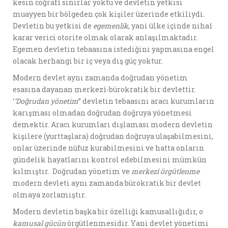
kesin coğrafî sınırlar yoktu ve devletin yetkisi
muayyen bir bölgeden çok kişiler üzerinde etkiliydi.
Devletin bu yetkisi de
egemenlik
, yani ülke içinde nihaî
karar verici otorite olmak olarak anlaşılmaktadır.
Egemen devletin tebaasına istediğini yapmasına engel
olacak herhangi bir iç veya dış güç yoktur.
Modern devlet aynı zamanda doğrudan yönetim
esasına dayanan merkezî-bürokratik bir devlettir.
‘
’Do
ğ
rudan y
ö
netim
’’ devletin tebaasını aracı kurumların
karışması olmadan doğrudan doğruya yönetmesi
demektir. Aracı kurumları dışlaması modern devletin
kişilere (yurttaşlara) doğrudan doğruya ulaşabilmesini,
onlar üzerinde nüfuz kurabilmesini ve hatta onların
gündelik hayatlarını kontrol edebilmesini mümkün
kılmıştır. Doğrudan yönetim ve
merkez
î
ö
rg
ü
tlenme
modern devleti aynı zamanda bürokratik bir devlet
olmaya zorlamıştır.
Modern devletin başka bir özelliği kamusallığıdır, o
kamusal gücün
örgütlenmesidir. Yani devlet yönetimi