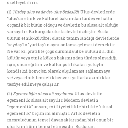
özetleyebiliriz:
(1)
Türde
ş
ulus ve devlet-ulus özde
ş
li
ğ
i
: Ulus-devletlerde
“ulus”un etnik ve kültürel bakımdan türdeş ve hatta
organik bir bütün olduğu ve devletin bu ulusa ait olduğu
varsayılır. Bu kurguda ulusla devlet özdeştir. Bu da
ulusun etnik-kültürel olarak tanımlandığı devletlerde
‘’soydaş’’la ‘’yurttaş’’ın aynı anlama gelmesi demektir.
Ne var ki, pratikte çoğu durumda ülke nüfusu dil, din,
kültür veya etnik köken bakımından türdeş olmadığı
için, onun eğitim ve kültür politikaları yoluyla
kendisini homojen olarak algılaması sağlanmaya
ve/veya etnik temizlik benzeri yollarla azınlıklar
tasfiye edilmeye çalışılır.
(2)
Egemenli
ğ
in ulusa ait say
ı
lmas
ı
: Ulus-devlette
egemenlik ulusa ait sayılır. Modern devletin
“egemenlik” unsuru, milliyetçilikle birlikte ‘’ulusal
egemenlik’’ biçimini almıştır. Artık devletin
meşruluğunun temel dayanaklarından biri onun bir
ulus kimliğini temsil etmesidir. Bu durum