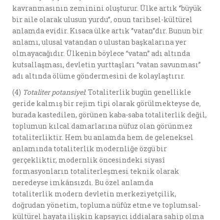
kavranmasının zeminini oluşturur. Ülke artık ‘’büyük
bir aile olarak ulusun yurdu’’, onun tarihsel-kültürel
anlamda evidir. Kısaca ülke artık ‘’vatan’’dır. Bunun bir
anlamı, ulusal vatandan o ulustan başkalarına yer
olmayacağıdır. Ülkenin böylece “vatan’’ adı altında
kutsallaşması, devletin yurttaşları “vatan savunması”
adı altında ölüme göndermesini de kolaylaştırır.
(4)
Totaliter potansiyel
: Totaliterlik bugün genellikle
geride kalmış bir rejim tipi olarak görülmekteyse de,
burada kastedilen, görünen kaba-saba totaliterlik değil,
toplumun kılcal damarlarına nüfuz olan görünmez
totaliterliktir. Hem bu anlamda hem de geleneksel
anlamında totaliterlik modernliğe özgü bir
gerçekliktir, modernlik öncesindeki siyasî
formasyonların totaliterleşmesi teknik olarak
neredeyse imkânsızdı. Bu özel anlamda
totaliterlik modern devletin merkeziyetçilik,
doğrudan yönetim, topluma nüfûz etme ve toplumsal-
kültürel hayata ilişkin kapsayıcı iddialara sahip olma