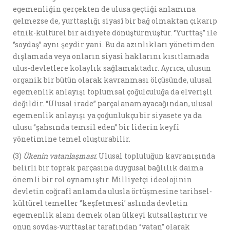
egemenliğin gerçekten de ulusa geçtiği anlamına
gelmezse de, yurttaşlığı siyasî bir bağ olmaktan çıkarıp
etnik-kültürel bir aidiyete dönüştürmüştür. ‘’Yurttaş’’ ile
‘’soydaş’’ aynı şeydir yani. Bu da azınlıkları yönetimden
dışlamada veya onların siyasi haklarını kısıtlamada
ulus-devletlere kolaylık sağlamaktadır. Ayrıca, ulusun
organik bir bütün olarak kavranması ölçüsünde, ulusal
egemenlik anlayışı toplumsal çoğulculuğa da elverişli
değildir. “Ulusal irade” parçalanamayacağından, ulusal
egemenlik anlayışı ya çoğunlukçu bir siyasete ya da
ulusu ‘’şahsında temsil eden’’ bir liderin keyfî
yönetimine temel oluşturabilir.
(3)
Ükenin vatanla
ş
mas
ı
: Ulusal topluluğun kavranışında
belirli bir toprak parçasına duygusal bağlılık daima
önemli bir rol oynamıştır. Milliyetçi ideolojinin
devletin coğrafî anlamda ulusla örtüşmesine tarihsel-
kültürel temeller ‘’keşfetmesi’ aslında devletin
egemenlik alanı demek olan ülkeyi kutsallaştırır ve
onun soydaş-yurttaşlar tarafından ‘’vatan’’ olarak