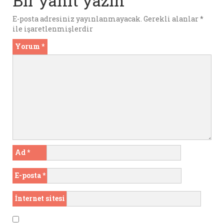
Bir yanıt yazın
k
p
E-posta adresiniz yayınlanmayacak.
Gerekli alanlar
*
ile işaretlenmişlerdir
Yorum
*
Ad
*
E-posta
*
İnternet sitesi