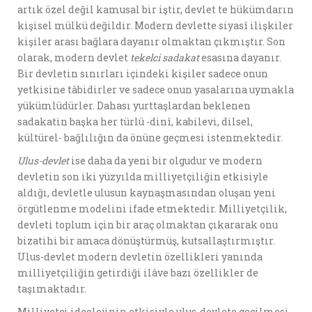
artık özel değil kamusal bir iştir, devlet te hükümdarın
kişisel mülkü değildir. Modern devlette siyasî ilişkiler
kişiler arası bağlara dayanır olmaktan çıkmıştır. Son
olarak, modern devlet
tekelci sadakat
esasına dayanır.
Bir devletin sınırları içindeki kişiler sadece onun
yetkisine tâbidirler ve sadece onun yasalarına uymakla
yükümlüdürler. Dahası yurttaşlardan beklenen
sadakatin başka her türlü -dinî, kabilevi, dilsel,
kültürel- bağlılığın da önüne geçmesi istenmektedir.
Ulus-devlet
ise daha da yeni bir olgudur ve modern
devletin son iki yüzyılda milliyetçiliğin etkisiyle
aldığı, devletle ulusun kaynaşmasından oluşan yeni
örgütlenme modelini ifade etmektedir. Milliyetçilik,
devleti toplum için bir araç olmaktan çıkararak onu
bizatihi bir amaca dönüştürmüş, kutsallaştırmıştır.
Ulus-devlet modern devletin özellikleri yanında
milliyetçiliğin getirdiği ilâve bazı özellikler de
taşımaktadır.
Milliyetçi ideolojinin etkisiyle ulus-devlete geçilmesi