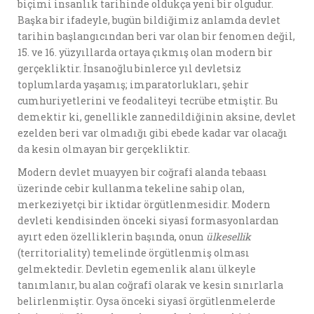
biçimi insanlık tarihinde oldukça yeni bir olgudur.
Başka bir ifadeyle, bugün bildiğimiz anlamda devlet
tarihin başlangıcından beri var olan bir fenomen değil,
15. ve 16. yüzyıllarda ortaya çıkmış olan modern bir
gerçekliktir. İnsanoğlu binlerce yıl devletsiz
toplumlarda yaşamış; imparatorlukları, şehir
cumhuriyetlerini ve feodaliteyi tecrübe etmiştir. Bu
demektir ki, genellikle zannedildiğinin aksine, devlet
ezelden beri var olmadığı gibi ebede kadar var olacağı
da kesin olmayan bir gerçekliktir.
Modern devlet muayyen bir coğrafî alanda tebaası
üzerinde cebir kullanma tekeline sahip olan,
merkeziyetçi bir iktidar örgütlenmesidir. Modern
devleti kendisinden önceki siyasî formasyonlardan
ayırt eden özelliklerin başında, onun
ülkesellik
(territoriality) temelinde örgütlenmiş olması
gelmektedir. Devletin egemenlik alanı ülkeyle
tanımlanır, bu alan coğrafî olarak ve kesin sınırlarla
belirlenmiştir. Oysa önceki siyasî örgütlenmelerde