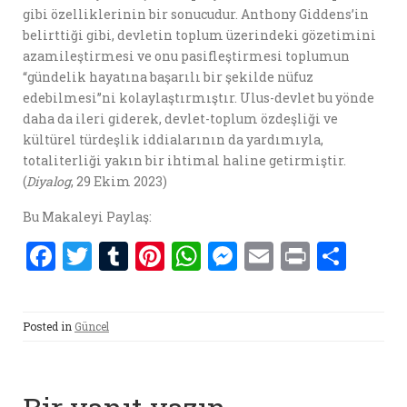
gibi özelliklerinin bir sonucudur. Anthony Giddens’in
belirttiği gibi, devletin toplum üzerindeki gözetimini
azamileştirmesi ve onu pasifleştirmesi toplumun
“gündelik hayatına başarılı bir şekilde nüfuz
edebilmesi’’ni kolaylaştırmıştır. Ulus-devlet bu yönde
daha da ileri giderek, devlet-toplum özdeşliği ve
kültürel türdeşlik iddialarının da yardımıyla,
totaliterliği yakın bir ihtimal haline getirmiştir.
(
Diyalog
, 29 Ekim 2023)
Bu Makaleyi Paylaş:
F
T
T
Pi
W
M
E
P
S
a
w
u
nt
h
es
m
ri
h
ce
it
m
er
at
se
ai
nt
ar
Posted in
Güncel
b
te
bl
es
s
n
l
e
o
r
r
t
A
g
o
p
er