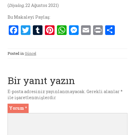
(
Diyalog
, 22 Ağustos 2021)
Bu Makaleyi Paylaş:
F
T
T
Pi
W
M
E
P
S
a
w
u
nt
h
es
m
ri
h
ce
it
m
er
at
se
ai
nt
ar
Posted in
Güncel
b
te
bl
es
s
n
l
e
o
r
r
t
A
g
o
p
er
Bir yanıt yazın
k
p
E-posta adresiniz yayınlanmayacak.
Gerekli alanlar
*
ile işaretlenmişlerdir
Yorum
*