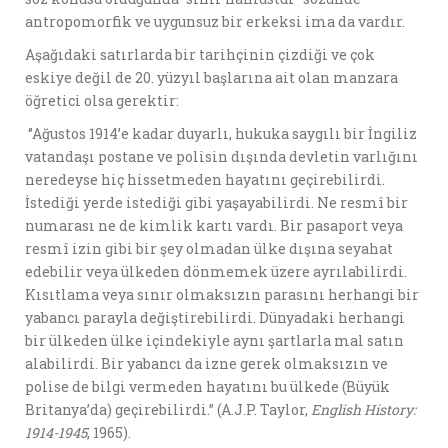
antropomorfik ve uygunsuz bir erkeksi ima da vardır.
Aşağıdaki satırlarda bir tarihçinin çizdiği ve çok
eskiye değil de 20. yüzyıl başlarına ait olan manzara
öğretici olsa gerektir:
‘’Ağustos 1914’e kadar duyarlı, hukuka saygılı bir İngiliz
vatandaşı postane ve polisin dışında devletin varlığını
neredeyse hiç hissetmeden hayatını geçirebilirdi.
İstediği yerde istediği gibi yaşayabilirdi. Ne resmî bir
numarası ne de kimlik kartı vardı. Bir pasaport veya
resmî izin gibi bir şey olmadan ülke dışına seyahat
edebilir veya ülkeden dönmemek üzere ayrılabilirdi.
Kısıtlama veya sınır olmaksızın parasını herhangi bir
yabancı parayla değiştirebilirdi. Dünyadaki herhangi
bir ülkeden ülke içindekiyle aynı şartlarla mal satın
alabilirdi. Bir yabancı da izne gerek olmaksızın ve
polise de bilgi vermeden hayatını bu ülkede (Büyük
Britanya’da) geçirebilirdi.’’ (A.J.P. Taylor,
English History:
1914-1945
, 1965).