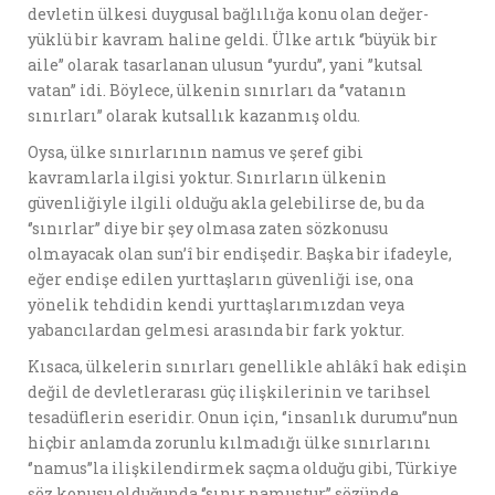
devletin ülkesi duygusal bağlılığa konu olan değer-
yüklü bir kavram haline geldi. Ülke artık ‘’büyük bir
aile’’ olarak tasarlanan ulusun ‘’yurdu’’, yani ’’kutsal
vatan’’ idi. Böylece, ülkenin sınırları da ‘’vatanın
sınırları’’ olarak kutsallık kazanmış oldu.
Oysa, ülke sınırlarının namus ve şeref gibi
kavramlarla ilgisi yoktur. Sınırların ülkenin
güvenliğiyle ilgili olduğu akla gelebilirse de, bu da
‘’sınırlar’’ diye bir şey olmasa zaten sözkonusu
olmayacak olan sun’î bir endişedir. Başka bir ifadeyle,
eğer endişe edilen yurttaşların güvenliği ise, ona
yönelik tehdidin kendi yurttaşlarımızdan veya
yabancılardan gelmesi arasında bir fark yoktur.
Kısaca, ülkelerin sınırları genellikle ahlâkî hak edişin
değil de devletlerarası güç ilişkilerinin ve tarihsel
tesadüflerin eseridir. Onun için, ‘’insanlık durumu’’nun
hiçbir anlamda zorunlu kılmadığı ülke sınırlarını
‘’namus’’la ilişkilendirmek saçma olduğu gibi, Türkiye
söz konusu olduğunda ‘’sınır namustur’’ sözünde