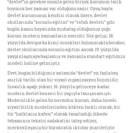
‘’devlet’’in gerekse onunla gelen birçok kurumun tarih
boyunca her zaman var olduğunu sanır. Oysa, başta
devlet kurumunun kendisi olmak üzere, devlet
okullarında ‘’zorunlu eğitim’’ ve ‘’refah devleti’’ gibi
bugün kamu hayatında muhatap olduğumuz çoğu
kurum modern zamanların eseridir. Söz gelişi, 18.
yüzyılda Avrupa’da kimi örnekleri bulunmakla beraber,
devlet okullarında zorunlu eğitim ancak 19. yüzyılda
yaygınlaşmaya başlamış ve zamanla standart eğitimin
modeli haline gelmiştir.
Evet, bugün bildiğimiz anlamda ‘’devlet’’ en fazla beş
asırlık tarihi olan bir siyasî organizasyon biçimidir.
İnsanlık aşağı yukarı 16. yüzyıla gelinceye kadar
modern devlet benzeri bir yapıyla tanışmamıştı.
Modernlikle gelen bu nevzuhur kurum, daha önceki
siyasî birlik modellerinden kökten farklı olarak, bir
tür ‘’halkların kafesi’’ olarak tasarladığı ülkede
tebaasının tekelci sadakatini talep ediyor,
merkezîleşmiş bir bürokratik iktidar marifetiyle