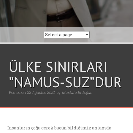
ÜLKE SINIRLARI
”NAMUS-SUZ”DUR
Posted on
22 Ağustos 2021
by
Mustafa Erdoğan
İnsanların çoğu gerek bugün bildiğimiz anlamda