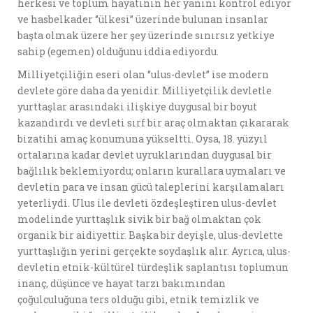
herkesi ve toplum hayatının her yanını kontrol ediyor
ve hasbelkader ‘’ülkesi’’ üzerinde bulunan insanlar
başta olmak üzere her şey üzerinde sınırsız yetkiye
sahip (egemen) olduğunu iddia ediyordu.
Milliyetçiliğin eseri olan ‘’ulus-devlet’’ ise modern
devlete göre daha da yenidir. Milliyetçilik devletle
yurttaşlar arasındaki ilişkiye duygusal bir boyut
kazandırdı ve devleti sırf bir araç olmaktan çıkararak
bizatihi amaç konumuna yükseltti. Oysa, 18. yüzyıl
ortalarına kadar devlet uyruklarından duygusal bir
bağlılık beklemiyordu; onların kurallara uymaları ve
devletin para ve insan gücü taleplerini karşılamaları
yeterliydi. Ulus ile devleti özdeşleştiren ulus-devlet
modelinde yurttaşlık sivik bir bağ olmaktan çok
organik bir aidiyettir. Başka bir deyişle, ulus-devlette
yurttaşlığın yerini gerçekte soydaşlık alır. Ayrıca, ulus-
devletin etnik-kültürel türdeşlik saplantısı toplumun
inanç, düşünce ve hayat tarzı bakımından
çoğulculuğuna ters olduğu gibi, etnik temizlik ve