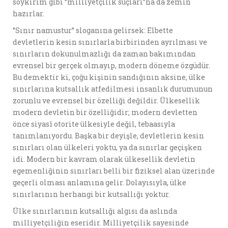
soykırım gibi ‘’milliyetçilik suçları’’na da zemin
hazırlar.
‘’Sınır namustur’’ sloganına gelirsek: Elbette
devletlerin kesin sınırlarla birbirinden ayrılması ve
sınırların dokunulmazlığı da zaman bakımından
evrensel bir gerçek olmayıp, modern döneme özgüdür.
Bu demektir ki, çoğu kişinin sandığının aksine, ülke
sınırlarına kutsallık atfedilmesi insanlık durumunun
zorunlu ve evrensel bir özelliği değildir. Ülkesellik
modern devletin bir özelliğidir; modern devletten
önce siyasî otorite ülkesiyle değil, tebaasıyla
tanımlanıyordu. Başka bir deyişle, devletlerin kesin
sınırları olan ülkeleri yoktu, ya da sınırlar geçişken
idi. Modern bir kavram olarak ülkesellik devletin
egemenliğinin sınırları belli bir fiziksel alan üzerinde
geçerli olması anlamına gelir. Dolayısıyla, ülke
sınırlarının herhangi bir kutsallığı yoktur.
Ülke sınırlarının kutsallığı algısı da aslında
milliyetçiliğin eseridir. Milliyetçilik sayesinde