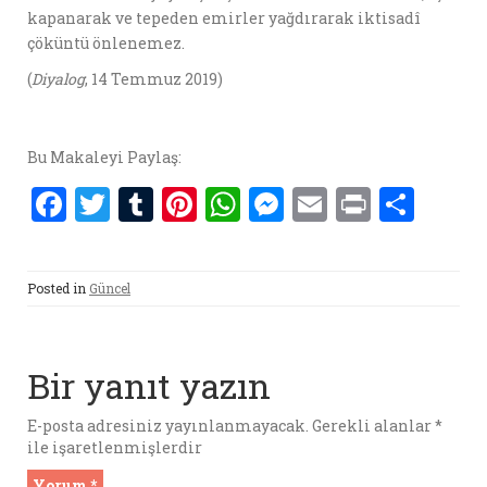
kapanarak ve tepeden emirler yağdırarak iktisadî
çöküntü önlenemez.
(
Diyalog
, 14 Temmuz 2019)
Bu Makaleyi Paylaş:
F
T
T
Pi
W
M
E
P
S
a
w
u
nt
h
es
m
ri
h
ce
it
m
er
at
se
ai
nt
ar
Posted in
Güncel
b
te
bl
es
s
n
l
e
o
r
r
t
A
g
o
p
er
Bir yanıt yazın
k
p
E-posta adresiniz yayınlanmayacak.
Gerekli alanlar
*
ile işaretlenmişlerdir
Yorum
*