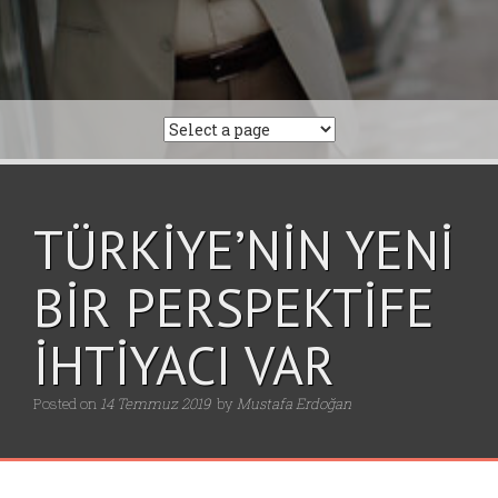
TÜRKİYE’NİN YENİ
BİR PERSPEKTİFE
İHTİYACI VAR
Posted on
14 Temmuz 2019
by
Mustafa Erdoğan