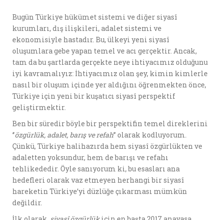
Bugün Türkiye hükümet sistemi ve diğer siyasî
kurumları, dış ilişkileri, adalet sistemi ve
ekonomisiyle hastadır. Bu, ülkeyi yeni siyasî
oluşumlara gebe yapan temel ve acı gerçektir. Ancak,
tam da bu şartlarda gerçekte neye ihtiyacımız olduğunu
iyi kavramalıyız: İhtiyacımız olan şey, kimin kimlerle
nasıl bir oluşum içinde yer aldığını öğrenmekten önce,
Türkiye için yeni bir kuşatıcı siyasî perspektif
geliştirmektir.
Ben bir süredir böyle bir perspektifin temel direklerini
‘’
özgürlük, adalet, barış ve refah
’’ olarak kodluyorum.
Çünkü, Türkiye halihazırda hem siyasî özgürlükten ve
adaletten yoksundur, hem de barışı ve refahı
tehlikededir. Öyle sanıyorum ki, bu esasları ana
hedefleri olarak vaz etmeyen herhangi bir siyasî
hareketin Türkiye’yi düzlüğe çıkarması mümkün
değildir.
İlk olarak,
siyasî özgürlük
için en başta 2017 anayasa