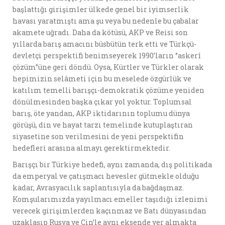
başlattığı girişimler ülkede genel bir iyimserlik
havası yaratmıştı ama şu veya bu nedenle bu çabalar
akamete uğradı. Daha da kötüsü, AKP ve Reisi son
yıllarda barış amacını büsbütün terk etti ve Türkçü-
devletçi perspektifi benimseyerek 1990’ların ‘’askerî
çözüm’’üne geri döndü. Oysa, Kürtler ve Türkler olarak
hepimizin selâmeti için bu meselede özgürlük ve
katılım temelli barışçı-demokratik çözüme yeniden
dönülmesinden başka çıkar yol yoktur. Toplumsal
barış, öte yandan, AKP iktidarının toplumu dünya
görüşü, din ve hayat tarzı temelinde kutuplaştıran
siyasetine son verilmesini de yeni perspektifin
hedefleri arasına almayı gerektirmektedir.
Barışçı bir Türkiye hedefi, aynı zamanda, dış politikada
da emperyal ve çatışmacı hevesler gütmekle olduğu
kadar, Avrasyacılık saplantısıyla da bağdaşmaz.
Komşularımızda yayılmacı emeller taşıdığı izlenimi
verecek girişimlerden kaçınmaz ve Batı dünyasından
uzaklaşıp Rusya ve Çin’le aynı eksende yer almakta