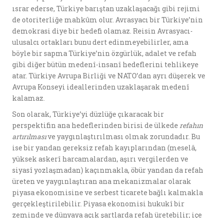
ısrar ederse, Türkiye barıştan uzaklaşacağı gibi rejimi
de otoriterliğe mahkûm olur. Avrasyacı bir Türkiye’nin
demokrasi diye bir hedefi olamaz. Reisin Avrasyacı-
ulusalcı ortakları bunu dert edinmeyebilirler, ama
böyle bir sapma Türkiye’nin özgürlük, adalet ve refah
gibi diğer bütün medenî-insanî hedeflerini tehlikeye
atar. Türkiye Avrupa Birliği ve NATO’dan ayrı düşerek ve
Avrupa Konseyi ideallerinden uzaklaşarak medenî
kalamaz.
Son olarak, Türkiye’yi düzlüğe çıkaracak bir
perspektifin ana hedeflerinden birisi de ülkede
refahın
artırılması
ve yaygınlaştırılması olmak zorundadır. Bu
ise bir yandan gereksiz refah kayıplarından (meselâ,
yüksek askerî harcamalardan, aşırı vergilerden ve
siyasî yozlaşmadan) kaçınmakla, öbür yandan da refah
üreten ve yaygınlaştıran ana mekanizmalar olarak
piyasa ekonomisine ve serbest ticarete bağlı kalmakla
gerçekleştirilebilir. Piyasa ekonomisi hukukî bir
zeminde ve dünyaya açık şartlarda refah üretebilir; içe