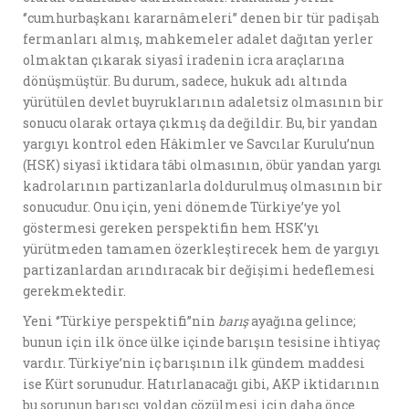
‘’cumhurbaşkanı kararnâmeleri’’ denen bir tür padişah
fermanları almış, mahkemeler adalet dağıtan yerler
olmaktan çıkarak siyasî iradenin icra araçlarına
dönüşmüştür. Bu durum, sadece, hukuk adı altında
yürütülen devlet buyruklarının adaletsiz olmasının bir
sonucu olarak ortaya çıkmış da değildir. Bu, bir yandan
yargıyı kontrol eden Hâkimler ve Savcılar Kurulu’nun
(HSK) siyasî iktidara tâbi olmasının, öbür yandan yargı
kadrolarının partizanlarla doldurulmuş olmasının bir
sonucudur. Onu için, yeni dönemde Türkiye’ye yol
göstermesi gereken perspektifin hem HSK’yı
yürütmeden tamamen özerkleştirecek hem de yargıyı
partizanlardan arındıracak bir değişimi hedeflemesi
gerekmektedir.
Yeni ‘’Türkiye perspektifi’’nin
barış
ayağına gelince;
bunun için ilk önce ülke içinde barışın tesisine ihtiyaç
vardır. Türkiye’nin iç barışının ilk gündem maddesi
ise Kürt sorunudur. Hatırlanacağı gibi, AKP iktidarının
bu sorunun barışçı yoldan çözülmesi için daha önce