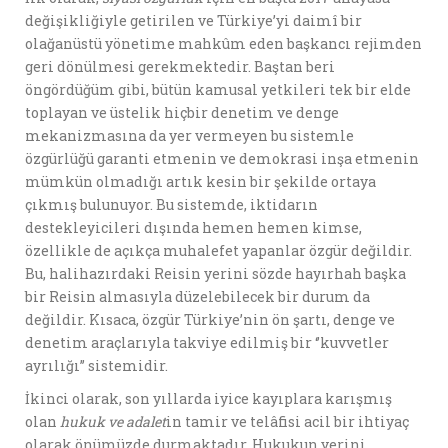
değişikliğiyle getirilen ve Türkiye’yi daimî bir
olağanüstü yönetime mahkûm eden başkancı rejimden
geri dönülmesi gerekmektedir. Baştan beri
öngördüğüm gibi, bütün kamusal yetkileri tek bir elde
toplayan ve üstelik hiçbir denetim ve denge
mekanizmasına da yer vermeyen bu sistemle
özgürlüğü garanti etmenin ve demokrasi inşa etmenin
mümkün olmadığı artık kesin bir şekilde ortaya
çıkmış bulunuyor. Bu sistemde, iktidarın
destekleyicileri dışında hemen hemen kimse,
özellikle de açıkça muhalefet yapanlar özgür değildir.
Bu, halihazırdaki Reisin yerini sözde hayırhah başka
bir Reisin almasıyla düzelebilecek bir durum da
değildir. Kısaca, özgür Türkiye’nin ön şartı, denge ve
denetim araçlarıyla takviye edilmiş bir ‘’kuvvetler
ayrılığı’’ sistemidir.
İkinci olarak, son yıllarda iyice kayıplara karışmış
olan
hukuk ve adalet
in tamir ve telâfisi acil bir ihtiyaç
olarak önümüzde durmaktadır. Hukukun yerini