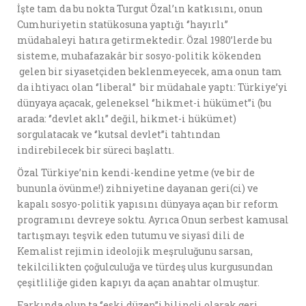
İşte tam da bu nokta Turgut Özal’ın katkısını, onun
Cumhuriyetin statükosuna yaptığı ‘’hayırlı’’
müdahaleyi hatıra getirmektedir. Özal 1980’lerde bu
sisteme, muhafazakâr bir sosyo-politik kökenden
gelen bir siyasetçiden beklenmeyecek, ama onun tam
da ihtiyacı olan ‘’liberal’’ bir müdahale yaptı: Türkiye’yi
dünyaya açacak, geleneksel ‘’hikmet-i hükümet’’i (bu
arada: ‘’devlet aklı’’ değil, hikmet-i hükümet)
sorgulatacak ve ‘’kutsal devlet’’i tahtından
indirebilecek bir süreci başlattı.
Özal Türkiye’nin kendi-kendine yetme (ve bir de
bununla övünme!) zihniyetine dayanan geri(ci) ve
kapalı sosyo-politik yapısını dünyaya açan bir reform
programını devreye soktu. Ayrıca Onun serbest kamusal
tartışmayı teşvik eden tutumu ve siyasî dili de
Kemalist rejimin ideolojik meşruluğunu sarsan,
tekilcilikten çoğulculuğa ve türdeş ulus kurgusundan
çeşitliliğe giden kapıyı da açan anahtar olmuştur.
Farkında olup ta ‘’eski düzen’’i bilinçli olarak geri