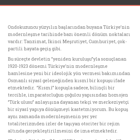
Ondokuzuncu yüzyılın başlarından buyana Türkiye’nin
modernleşme tarihinde bazı önemli dönüm noktaları
vardır: Tanzimat, İkinci Meşrutiyet, Cumhuriyet, çok-
partili hayata geçiş gibi.
Bu süreçte devletin ‘’yeniden kuruluşu’’yla sonuçlanan
1920-1923 dönemi Türkiye’nin modernleşme
hamlesine yeni bir ideolojik yön vermesi bakımından
Osmanlı siyasî geleneğinden kısmî bir kopuşu ifade
etmektedir. ‘’Kısmî’’ kopuşla sadece, bilinçli bir
tercihle, imparatorluğun çoğulcu yapısından homojen
‘’Türk ulusu’’ anlayışına dayanan tekçi ve merkeziyetçi
bir siyasî yapıya dönüşmeyi kastetmiyorum. Bu kopuş
aynı zamanda modernleşmenin yer yer
totaliterizmden izler de taşıyan otoriter bir rejim
altında gerçekleştirilmesini de ima etmektedir.