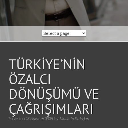
TÜRKİYE’NİN
ÖZALCI
DÖNÜŞÜMÜ VE
ÇAĞRIŞIMLARI
Posted on
15 Haziran 2026
by
Mustafa Erdoğan