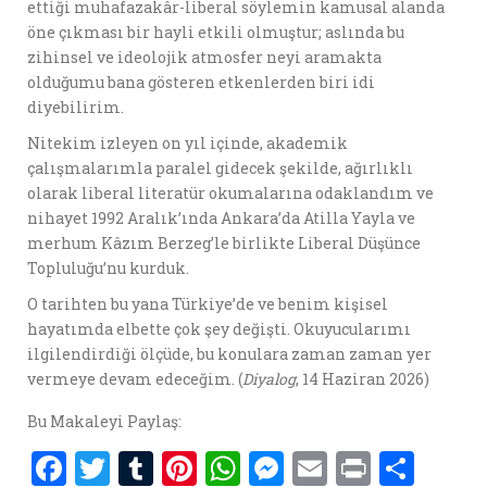
ettiği muhafazakâr-liberal söylemin kamusal alanda
öne çıkması bir hayli etkili olmuştur; aslında bu
zihinsel ve ideolojik atmosfer neyi aramakta
olduğumu bana gösteren etkenlerden biri idi
diyebilirim.
Nitekim izleyen on yıl içinde, akademik
çalışmalarımla paralel gidecek şekilde, ağırlıklı
olarak liberal literatür okumalarına odaklandım ve
nihayet 1992 Aralık’ında Ankara’da Atilla Yayla ve
merhum Kâzım Berzeg’le birlikte Liberal Düşünce
Topluluğu’nu kurduk.
O tarihten bu yana Türkiye’de ve benim kişisel
hayatımda elbette çok şey değişti. Okuyucularımı
ilgilendirdiği ölçüde, bu konulara zaman zaman yer
vermeye devam edeceğim. (
Diyalog
, 14 Haziran 2026)
Bu Makaleyi Paylaş:
F
T
T
Pi
W
M
E
P
S