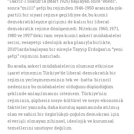
‘’Takrir-i Sükûn’’la (Mart 1925) başlayan önce ‘’ebedî’’,
sonra ‘’millî’’ şefçi bu rejimden 1946-1950 arasında çok-
partili bir siyasî rejime geçildiyse de, bu kısmî
demokratikleşme girişimi de kalıcı bir liberal-
demokratik rejime dönüşemedi. Nitekim 1960, 1971,
1980 ve 1997’deki tam veya kısmî askerî müdahaleler
serisi, vesayetçi-ideolojik arka planıyla birlikte,
2010’larda başlayan bir süreçle Tayyip Erdoğan’ın ‘’yeni
şefçi’’ rejimini hazırladı.
Bu arada, askerî müdahalelerin olumsuz etkisine
işaret etmemin Türkiye’de liberal-demokratik bir
rejimin yerleşmemesinin tek ve -hatta- birincil
nedeninin bu müdahaleler olduğunu düşündüğüm
şeklinde anlaşılmasını istemem. Türkiye’nin
rejiminin, şüphesiz sosyo-kültürel ve sosyo-ekonomik
faktörler yanında, daha kuruluş aşamasında atılmış
olan ve sahici bir özgürlükçü-çoğulcu demokrasi için
elverişli olmayan zihinsel, ideolojik ve kurumsal
temellerini unutuyor değilim.