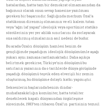
hatalardan, hatta tam bir demokrat olmamasından da
bağımsız olarak onun sevap hanesine yazılması
gereken bir başarısıdır. Sağlığında merhum Özal’a
statükonun direnmiş olmasının ve eli kalem tutan
veya ‘’ağzı laf yapan’’ ideolojik veya oportünist statüko
sözcülerinin yer yer ahlâk sınırlarını da zorlayarak
ona saldırmış olmalarının asıl nedeni de budur.
Bu arada Özalcı dönüşüm hamlesi benim de
gençliğimde yaşadığım ideolojik dönüşümümle aşağı
yukarı aynı zamana rastlamaktadır. Daha açıkça
belirtmek gerekirse, Türkiye’nin dönüşümü bu
satırların yazarının da o tarihlerde dünya görüşünde
yaşadığı dönüşümü teşvik eden elverişli bir zemin
oluşturmuş, bu dönüşüme dolaylı katkı yapmıştır.
Seksenlerin başlarında benim dindar-
muhafazakârlığın komüniter, hatta totaliter
denebilecek kapalı dünyasından özgürleşme
sürecimde, 1983’ten itibaren Özal’ın partisinin temsil