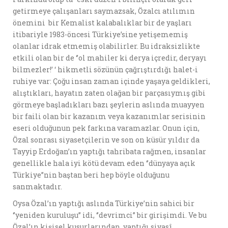
getirmeye çalışanları saymazsak, Özalcı atılımın
önemini bir Kemalist kalabalıklar bir de yaşları
itibariyle 1983-öncesi Türkiye’sine yetişememiş
olanlar idrak etmemiş olabilirler. Bu idraksizlikte
etkili olan bir de ‘’ol mahiler ki derya içredir, deryayı
bilmezler!’ ‘ hikmetli sözünün çağrıştırdığı halet-i
ruhiye var: Çoğu insan zaman içinde yaşaya geldikleri,
alıştıkları, hayatın zaten olağan bir parçasıymış gibi
görmeye başladıkları bazı şeylerin aslında muayyen
bir faili olan bir kazanım veya kazanımlar serisinin
eseri olduğunun pek farkına varamazlar. Onun için,
Özal sonrası siyasetçilerin ve son on küsür yıldır da
Tayyip Erdoğan’ın yaptığı tahribata rağmen, insanlar
genellikle hala iyi kötü devam eden ‘’dünyaya açık
Türkiye’’nin baştan beri hep böyle olduğunu
sanmaktadır.
Oysa Özal’ın yaptığı aslında Türkiye’nin sahici bir
‘’yeniden kuruluşu’’ idi, ‘’devrimci’’ bir girişimdi. Ve bu
Özal’ın kişisel kusurlarından, yaptığı siyasî