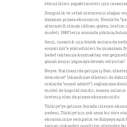
etkinlikleri yapabilmeleri için insanlar
Zenginlik ve refah üretmenin olağan vey
dayanan piyasa ekonomisi. Henüz bu ‘’ka
alternatifi olmak iddiası güden, üreti
modeli 1980’lerin sonunda çökmüş bulun
Gerçi, insanlık için büyük acılara da ne
sosyalizm’’e yükledikleri bu muazzam fiy
hedef tahtasına koymaktan vaz geçmedile
günah keçisi yapmaya devam ediyorlar!
Neyse. Halihazırda gelişmiş Batı ülkeler
demokrat’’ İskandinav ülkeleri de dahild
oralarda ‘’sosyal adalet’’i sağlamaya dön
model de kapitalizmdir; esasen onların
üretmiş olan da piyasa ekonomisidir.
Türkiye’ye gelince, burada izlenen ekono
nedeni, Türkiye’nin çok uzun bir süre ot
ekonomisine sempatik ve dünyaya açık b
zaman nükseden popülizm yüzünden bu ye