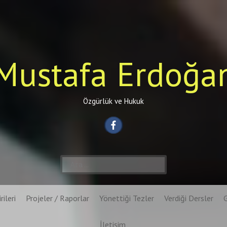
Mustafa Erdoğa
Özgürlük ve Hukuk
Arama:
rileri
Projeler / Raporlar
Yönettiği Tezler
Verdiği Dersler
İletişim