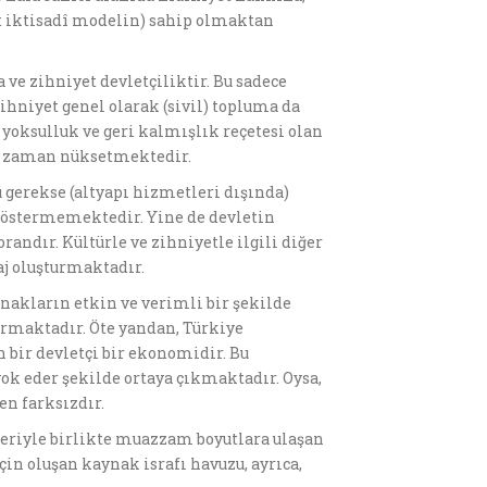
st iktisadî modelin) sahip olmaktan
ve zihniyet devletçiliktir. Bu sadece
 zihniyet genel olarak (sivil) topluma da
r yoksulluk ve geri kalmışlık reçetesi olan
an zaman nüksetmektedir.
 gerekse (altyapı hizmetleri dışında)
östermemektedir. Yine de devletin
randır. Kültürle ve zihniyetle ilgili diğer
taj oluşturmaktadır.
nakların etkin ve verimli bir şekilde
ğrmaktadır. Öte yandan, Türkiye
bir devletçi bir ekonomidir. Bu
ok eder şekilde ortaya çıkmaktadır. Oysa,
n farksızdır.
leriyle birlikte muazzam boyutlara ulaşan
in oluşan kaynak israfı havuzu, ayrıca,