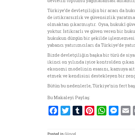
devletin toplumu yağmalaması anlamın
Türkiye’de devletçiliğin bir aracı da huk
de istikrarsızlık ve güvensizlik yaratmak 
olmaktan çıkarmıştır. Oysa, hukukî güve
yoktur. İstikrarlı ve güven veren bir hu
hukukun düzgün bir şekilde işlememesi 
yabancı yatırımcıları da Türkiye’de yat
Bizde devletçiliğin başka bir türü de s
ikinci on yılında iyice kontrolden çıka
ekonomi modelinin esasını, kamuya ait 
etmek ve kendisini destekleyen bir zen
Bütün bu nedenlerle, Türkiye’nin fert b
Bu Makaleyi Paylaş:
F
T
T
Pi
W
M
a
w
u
nt
h
es
ce
it
m
er
at
se
a
Posted in
Güncel