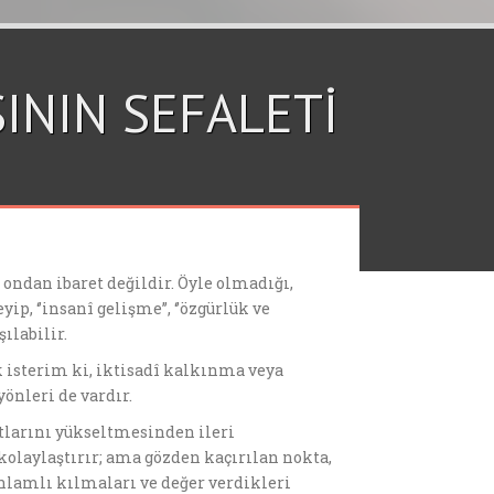
ININ SEFALETİ
 ondan ibaret değildir. Öyle olmadığı,
 ‘’insanî gelişme’’, ‘’özgürlük ve
ılabilir.
 isterim ki, iktisadî kalkınma veya
önleri de vardır.
tlarını yükseltmesinden ileri
 kolaylaştırır; ama gözden kaçırılan nokta,
nlamlı kılmaları ve değer verdikleri