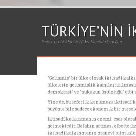
TÜRKİYE’NİN 
Posted on
26 Mart 2023
by
Mustafa Erdoğan
‘’Gelişmiş’’ bir ülke olmak iktisadî kalk
ülkelerin gelişmişlik karşılaştırılması
demokrasi’’ ve ‘’hukukun üstünlüğü’’ gibi
Yine de, bu seferlik konumuzu iktisadî
büyüme bile sadece ekonomik bir mesele d
İktisadî kalkınmanın önemi, esas olarak
gelmektedir. Refahın artması elbette ins
iktisadî kalkınmanın manevî tatminler i