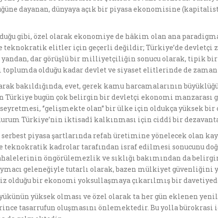
üğüne dayanan, dünyaya açık bir piyasa ekonomisine (kapitali
lduğu gibi, özel olarak ekonomiye de hâkim olan ana paradigma 
ve teknokratik elitler için geçerli değildir; Türkiye’de devletçi
yandan, dar görüşlü bir milliyetçiliğin sonucu olarak, tipik bi
i toplumda olduğu kadar devlet ve siyaset elitlerinde de zam
larak bakıldığında, evet, gerek kamu harcamalarının büyüklüğü
Türkiye bugün çok belirgin bir devletçi ekonomi manzarası g
retmesi, ‘’gelişmekte olan’’ bir ülke için oldukça yüksek bir o
 durum Türkiye’nin iktisadî kalkınması için ciddî bir dezavan
erbest piyasa şartlarında refah üretimine yönelecek olan kay
e teknokratik kadrolar tarafından israf edilmesi sonucunu do
alelerinin öngörülemezlik ve sıklığı bakımından da belirgin 
macı geleneğiyle tutarlı olarak, bazen mülkiyet güvenliğini y
iz olduğu bir ekonomi yoksullaşmaya çıkarılmış bir davetiyede
 yükünün yüksek olması ve özel olarak ta her gün eklenen yeni
rince tasarrufun oluşmasını önlemektedir. Bu yolla bürokrasi iç