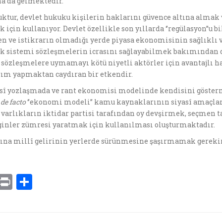
a da gelmektedir.
uktur, devlet hukuku kişilerin haklarını güvence altına almak ve
için kullanıyor. Devlet özellikle son yıllarda ‘’regülasyon’’u bil
n ve istikrarın olmadığı yerde piyasa ekonomisinin sağlıklı 
kuk sistemi sözleşmelerin icrasını sağlayabilmek bakımından d
sözleşmelere uymamayı kötü niyetli aktörler için avantajlı h
ırım yapmaktan caydıran bir etkendir.
iyasî yozlaşmada ve rant ekonomisi modelinde kendisini göste
n
de facto
‘’ekonomi modeli’’ kamu kaynaklarının siyasî amaçla
varlıkların iktidar partisi tarafından oy devşirmek, seçmen
ginler zümresi yaratmak için kullanılması oluşturmaktadır.
aşına millî gelirinin yerlerde sürünmesine şaşırmamak gerekir
E
P
S
m
ri
h
i
nt
ar