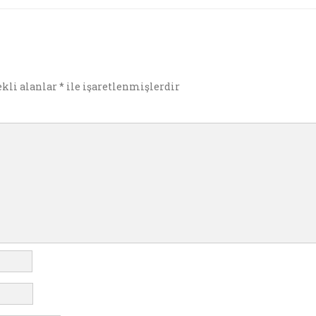
e
ekli alanlar
*
ile işaretlenmişlerdir