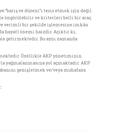
 ‘’barış ve düzeni’’i tesis etmek için değil
e öngörülebilir ve kriterleri belli bir araç
ve verimli bir şekilde işlemesine imkân
a hayatî önemi haizdir. Açıktır ki,
ale getirmektedir. Bu aynı zamanda
rmektedir. Özellikle AKP yönetiminin
rla yağmalanmasına yol açmaktadır. AKP
 tabanını genişletmek ve/veya muhafaza
.