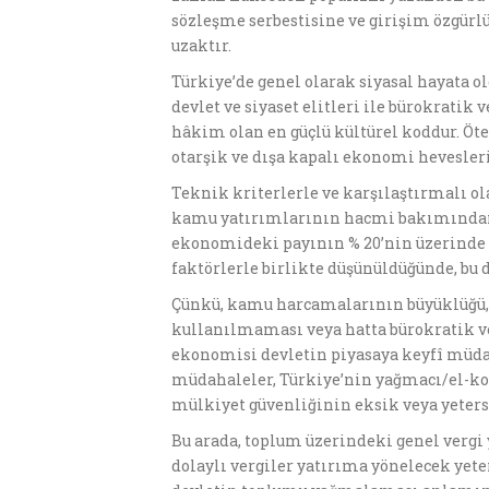
sözleşme serbestisine ve girişim özgürl
uzaktır.
Türkiye’de genel olarak siyasal hayata o
devlet ve siyaset elitleri ile bürokratik 
hâkim olan en güçlü kültürel koddur. Öte 
otarşik ve dışa kapalı ekonomi hevesler
Teknik kriterlerle ve karşılaştırmalı o
kamu yatırımlarının hacmi bakımından 
ekonomideki payının % 20’nin üzerinde sey
faktörlerle birlikte düşünüldüğünde, bu
Çünkü, kamu harcamalarının büyüklüğü, s
kullanılmaması veya hatta bürokratik v
ekonomisi devletin piyasaya keyfî müdah
müdahaleler, Türkiye’nin yağmacı/el-koy
mülkiyet güvenliğinin eksik veya yeters
Bu arada, toplum üzerindeki genel vergi
dolaylı vergiler yatırıma yönelecek yete