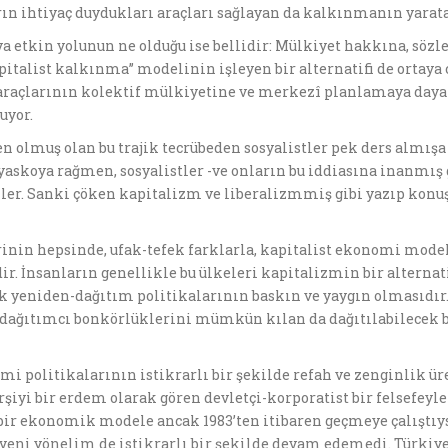
ın ihtiyaç duydukları araçları sağlayan da kalkınmanın yarata
a etkin yolunun ne olduğu ise bellidir: Mülkiyet hakkına, sözl
pitalist kalkınma’’ modelinin işleyen bir alternatifi de orta
m araçlarının kolektif mülkiyetine ve merkezî planlamaya da
uyor.
den olmuş olan bu trajik tecrübeden sosyalistler pek ders almışa
askoya rağmen, sosyalistler -ve onların bu iddiasına inanmış 
r. Sanki çöken kapitalizm ve liberalizmmiş gibi yazıp konuşm
inin hepsinde, ufak-tefek farklarla, kapitalist ekonomi model
ir. İnsanların genellikle bu ülkeleri kapitalizmin bir alterna
ük yeniden-dağıtım politikalarının baskın ve yaygın olmasıdır. 
 dağıtımcı bonkörlüklerini mümkün kılan da dağıtılabilecek b
mi politikalarının istikrarlı bir şekilde refah ve zenginlik ü
arşiyi bir erdem olarak gören devletçi-korporatist bir felsefeyl
ir ekonomik modele ancak 1983’ten itibaren geçmeye çalıştıys
ni yönelim de istikrarlı bir şekilde devam edemedi. Türkiye