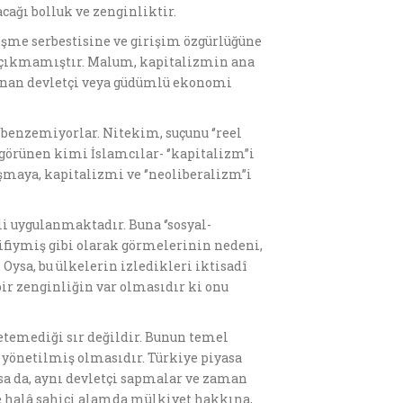
cağı bolluk ve zenginliktir.
eşme serbestisine ve girişim özgürlüğüne
ya çıkmamıştır. Malum, kapitalizmin ana
yanan devletçi veya güdümlü ekonomi
 benzemiyorlar. Nitekim, suçunu ‘’reel
görünen kimi İslamcılar- ‘’kapitalizm’’i
aya, kapitalizmi ve ‘’neoliberalizm’’i
i uygulanmaktadır. Buna ‘’sosyal-
tifiymiş gibi olarak görmelerinin nedeni,
Oysa, bu ülkelerin izledikleri iktisadî
ir zenginliğin var olmasıdır ki onu
retemediği sır değildir. Bunun temel
e yönetilmiş olmasıdır. Türkiye piyasa
a da, aynı devletçi sapmalar ve zaman
 halâ sahici alamda mülkiyet hakkına,