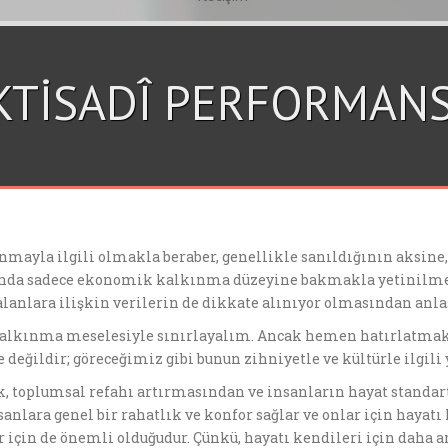
İKTİSADÎ PERFORMANS
ınmayla ilgili olmakla beraber, genellikle sanıldığının aksine,
nda sadece ekonomik kalkınma düzeyine bakmakla yetinilmeyip,
 alanlara ilişkin verilerin de dikkate alınıyor olmasından anlaş
 kalkınma meselesiyle sınırlayalım. Ancak hemen hatırlatmak
eğildir; göreceğimiz gibi bunun zihniyetle ve kültürle ilgili y
, toplumsal refahı artırmasından ve insanların hayat standar
anlara genel bir rahatlık ve konfor sağlar ve onlar için hayatı
çin de önemli olduğudur. Çünkü, hayatı kendileri için daha a