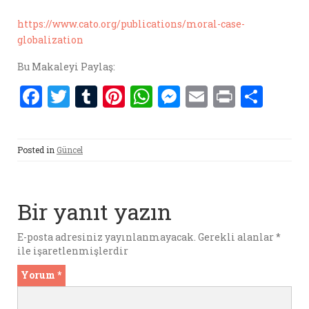
https://www.cato.org/publications/moral-case-
globalization
Bu Makaleyi Paylaş:
F
T
T
Pi
W
M
E
P
S
a
w
u
nt
h
es
m
ri
h
ce
it
m
er
at
se
ai
nt
ar
Posted in
Güncel
b
te
bl
es
s
n
l
e
o
r
r
t
A
g
o
p
er
Bir yanıt yazın
k
p
E-posta adresiniz yayınlanmayacak.
Gerekli alanlar
*
ile işaretlenmişlerdir
Yorum
*