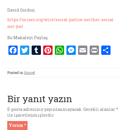
David Gordon
https://mises.org/wire/social-justice-neither-social-
nor-just
Bu Makaleyi Paylaş:
F
T
T
Pi
W
M
E
P
S
a
w
u
nt
h
es
m
ri
h
ce
it
m
er
at
se
ai
nt
ar
Posted in
Güncel
b
te
bl
es
s
n
l
e
o
r
r
t
A
g
o
p
er
Bir yanıt yazın
k
p
E-posta adresiniz yayınlanmayacak.
Gerekli alanlar
*
ile işaretlenmişlerdir
Yorum
*