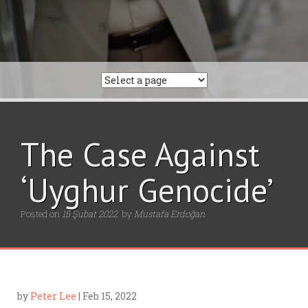
The Case Against
‘Uyghur Genocide’
Posted on
15 Şubat 2022
by
Mustafa Erdoğan
by
Peter Lee
| Feb 15, 2022