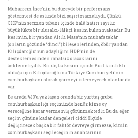
Muharrem İnce’nin bu düzeyde bir performans
göstermesi de aslında bizi şaşırtmamalıydı. Çünkü,
CHP’nin seçmen tabanı içinde halâ hatırı sayılır
büyüklükte bir ulusalcı-lâikçi kesim bulunmaktadır. Bu
kesimin, bir yandan Altılı Masa’nın muhafazakâr
(onların gözünde ‘’dinci’’) bileşenlerinden, öbür yandan
Kılıçdaroğlu’nun adaylığını HDP’nin de
desteklemesinden rahatsız olacaklarını
beklemeliydik. Bir de, bu kesim içinde Kürt kimlikli
olduğu için Kılıçdaroğlu’nu Türkiye Cumhuriyeti’nin
cumhurbaşkanı olarak görmeyi istemeyecek olanlar da
var.
Bu arada %10’a yaklaşan oranda bir yurttaş grubu
cumhurbaşkanlığı seçiminde henüz kime oy
vereceğine karar vermemiş görünmektedir. Bu da, eğer
seçim gününe kadar dengeleri ciddî ölçüde
değiştirecek başka bir faktör devreye girmezse, kimin
cumhurbaşkanı seçileceğinin anahtarının