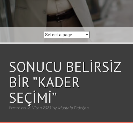
SONUCU BELİRSİZ
BİR ”KADER
SEÇİMİ”
Posted on
16 Nisan 2023
by
Mustafa Erdoğan