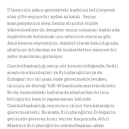
Ülkemizin yakın gelecekteki kaderini belirleyecek
olan çifte seçime bir aydan az kaldı. Seçim
kampanyasının ateşi henüz alışıldık ölçüde
yükselmediyse de, dengeler seçim sonuçları hakkında
öngörülerde bulunmak için yeterince oturmuş gibi.
Ama hemen söyleyeyim, objektif olarak bakıldığında,
ufukta ne iktidardan ne de muhalefetten yana net bir
zafer manzarası görünüyor.
Cumhurbaşkanlığı yarışı söz konusu olduğunda, farklı
araştırma kuruluşları ya Kılıçdaroğlu’nu ya da
Erdoğan’ı bir-iki puan önde göstermekle beraber,
ikisinin de desteği %40-45 bandında seyretmektedir.
Bu da, önümüzdeki haftalarda adaylardan birinin
belirgin bir hamle yapamaması halinde
Cumhurbaşkanlığı seçiminin ikinci tura kalacağını
göstermektedir. Bu arada, Kılıçdaroğlu’nu Erdoğan’ın
gerisinde gösteren kimi veriler karşısında, Altılı
Masa’nın Kılıçdaroğlu’nu cumhurbaşkanı adayı