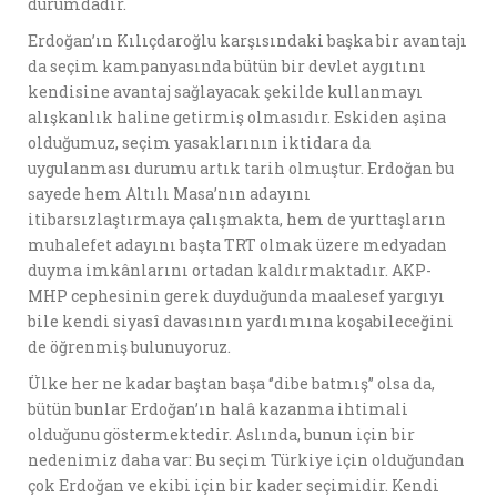
durumdadır.
Erdoğan’ın Kılıçdaroğlu karşısındaki başka bir avantajı
da seçim kampanyasında bütün bir devlet aygıtını
kendisine avantaj sağlayacak şekilde kullanmayı
alışkanlık haline getirmiş olmasıdır. Eskiden aşina
olduğumuz, seçim yasaklarının iktidara da
uygulanması durumu artık tarih olmuştur. Erdoğan bu
sayede hem Altılı Masa’nın adayını
itibarsızlaştırmaya çalışmakta, hem de yurttaşların
muhalefet adayını başta TRT olmak üzere medyadan
duyma imkânlarını ortadan kaldırmaktadır. AKP-
MHP cephesinin gerek duyduğunda maalesef yargıyı
bile kendi siyasî davasının yardımına koşabileceğini
de öğrenmiş bulunuyoruz.
Ülke her ne kadar baştan başa ‘’dibe batmış’’ olsa da,
bütün bunlar Erdoğan’ın halâ kazanma ihtimali
olduğunu göstermektedir. Aslında, bunun için bir
nedenimiz daha var: Bu seçim Türkiye için olduğundan
çok Erdoğan ve ekibi için bir kader seçimidir. Kendi