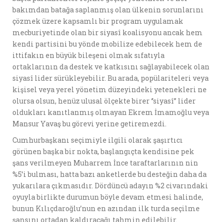
bakımdan batağa saplanmış olan ülkenin sorunlarını
çözmek üzere kapsamlı bir program uygulamak
mecburiyetinde olan bir siyasî koalisyonu ancak hem
kendi partisini bu yönde mobilize edebilecek hem de
ittifakın en büyük bileşeni olmak sıfatıyla
ortaklarının da destek ve katkısını sağlayabilecek olan
siyasî lider sürükleyebilir. Bu arada, popülariteleri veya
kişisel veya yerel yönetim düzeyindeki yetenekleri ne
olursa olsun, henüz ulusal ölçekte birer ‘’siyasî’’ lider
oldukları kanıtlanmış olmayan Ekrem İmamoğlu veya
Mansur Yavaş bu görevi yerine getiremezdi.
Cumhurbaşkanı seçimiyle ilgili olarak şaşırtıcı
görünen başka bir nokta, başlangıçta kendisine pek
şans verilmeyen Muharrem İnce taraftarlarının nin
%5’i bulması, hatta bazı anketlerde bu desteğin daha da
yukarılara çıkmasıdır. Dördüncü adayın %2 civarındaki
oyuyla birlikte durumun böyle devam etmesi halinde,
bunun Kılıçdaroğlu’nun en azından ilk turda seçilme
şansını ortadan kaldıracağı tahmin edilebilir.