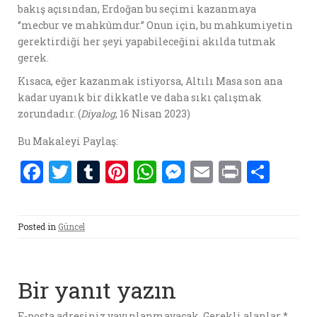
bakış açısından, Erdoğan bu seçimi kazanmaya
‘’mecbur ve mahkûmdur.’’ Onun için, bu mahkumiyetin
gerektirdiği her şeyi yapabileceğini akılda tutmak
gerek.
Kısaca, eğer kazanmak istiyorsa, Altılı Masa son ana
kadar uyanık bir dikkatle ve daha sıkı çalışmak
zorundadır. (
Diyalog
, 16 Nisan 2023)
Bu Makaleyi Paylaş:
F
T
T
Pi
W
M
E
P
S
a
w
u
nt
h
es
m
ri
h
ce
it
m
er
at
se
ai
nt
ar
Posted in
Güncel
b
te
bl
es
s
n
l
e
o
r
r
t
A
g
o
p
er
Bir yanıt yazın
k
p
E-posta adresiniz yayınlanmayacak.
Gerekli alanlar
*