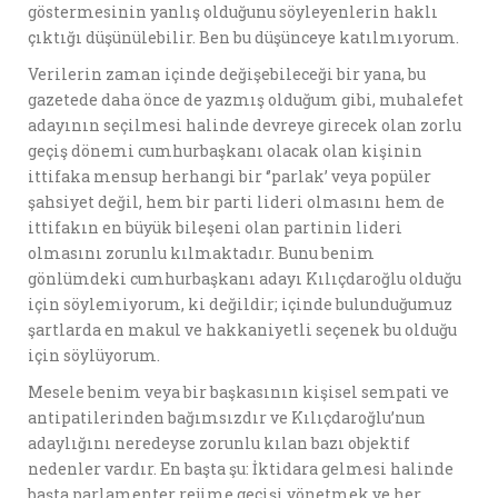
göstermesinin yanlış olduğunu söyleyenlerin haklı
çıktığı düşünülebilir. Ben bu düşünceye katılmıyorum.
Verilerin zaman içinde değişebileceği bir yana, bu
gazetede daha önce de yazmış olduğum gibi, muhalefet
adayının seçilmesi halinde devreye girecek olan zorlu
geçiş dönemi cumhurbaşkanı olacak olan kişinin
ittifaka mensup herhangi bir ‘’parlak’ veya popüler
şahsiyet değil, hem bir parti lideri olmasını hem de
ittifakın en büyük bileşeni olan partinin lideri
olmasını zorunlu kılmaktadır. Bunu benim
gönlümdeki cumhurbaşkanı adayı Kılıçdaroğlu olduğu
için söylemiyorum, ki değildir; içinde bulunduğumuz
şartlarda en makul ve hakkaniyetli seçenek bu olduğu
için söylüyorum.
Mesele benim veya bir başkasının kişisel sempati ve
antipatilerinden bağımsızdır ve Kılıçdaroğlu’nun
adaylığını neredeyse zorunlu kılan bazı objektif
nedenler vardır. En başta şu: İktidara gelmesi halinde
başta parlamenter rejime geçişi yönetmek ve her