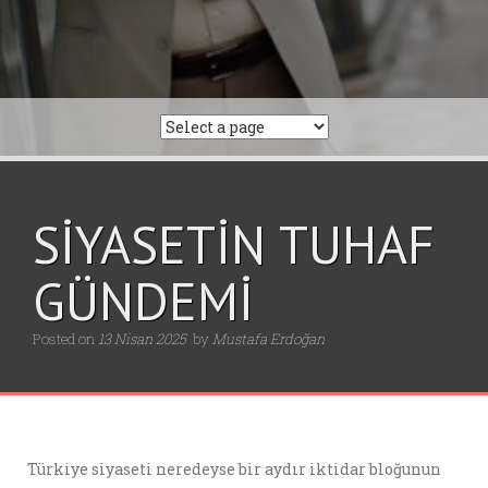
SİYASETİN TUHAF
GÜNDEMİ
Posted on
13 Nisan 2025
by
Mustafa Erdoğan
Türkiye siyaseti neredeyse bir aydır iktidar bloğunun