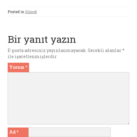
ce
it
m
er
at
se
ai
nt
ar
Posted in
Güncel
b
te
bl
es
s
n
l
e
o
r
r
t
A
g
o
p
er
Bir yanıt yazın
k
p
E-posta adresiniz yayınlanmayacak.
Gerekli alanlar
*
ile işaretlenmişlerdir
Yorum
*
Ad
*