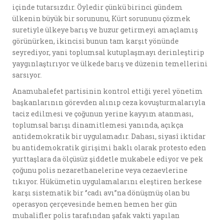
içinde tutarsızdır. Öyledir çünkü birinci gündem
ülkenin büyük bir sorununu, Kürt sorununu çözmek
suretiyle ülkeye barış ve huzur getirmeyi amaçlamış
görünürken, ikincisi bunun tam karşıt yönünde
seyrediyor, yani toplumsal kutuplaşmayı derinleştirip
yaygınlaştırıyor ve ülkede barış ve düzenin temellerini
sarsıyor.
Anamuhalefet partisinin kontrol ettiği yerel yönetim
başkanlarının görevden alınıp ceza kovuşturmalarıyla
taciz edilmesi ve çoğunun yerine kayyım atanması,
toplumsal barışı dinamitlemesi yanında, açıkça
antidemokratik bir uygulamadır. Dahası, siyasî iktidar
bu antidemokratik girişimi haklı olarak protesto eden
yurttaşlara da ölçüsüz şiddetle mukabele ediyor ve pek
çoğunu polis nezarethanelerine veya cezaevlerine
tıkıyor. Hükümetin uygulamalarını eleştiren herkese
karşı sistematik bir ‘’cadı avı’’na dönüşmüş olan bu
operasyon çerçevesinde hemen hemen her gün
muhalifler polis tarafından şafak vakti yapılan