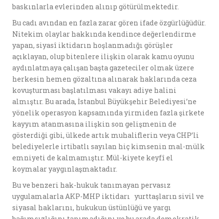
baskınlarla evlerinden alınıp götürülmektedir.
Bu cadı avından en fazla zarar gören ifade özgürlüğüdür.
Nitekim olaylar hakkında kendince değerlendirme
yapan, siyasî iktidarın hoşlanmadığı görüşler
açıklayan, olup bitenlere ilişkin olarak kamu oyunu
aydınlatmaya çalışan başta gazeteciler olmak üzere
herkesin hemen gözaltına alınarak haklarında ceza
kovuşturması başlatılması vakayı adiye halini
almıştır. Bu arada, İstanbul Büyükşehir Belediyesi’ne
yönelik operasyon kapsamında yirmiden fazla şirkete
kayyım atanmasına ilişkin son gelişmenin de
gösterdiği gibi, ülkede artık muhaliflerin veya CHP’li
belediyelerle irtibatlı sayılan hiç kimsenin mal-mülk
emniyeti de kalmamıştır. Mül-kiyete keyfî el
koymalar yaygınlaşmaktadır.
Bu ve benzeri hak-hukuk tanımayan pervasız
uygulamalarla AKP-MHP iktidarı yurttaşların sivil ve
siyasal haklarını, hukukun üstünlüğü ve yargı
bağımsızlığını tanımadığını ve bu arada demokratik