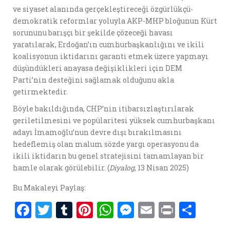
ve siyaset alanında gerçekleştireceği özgürlükçü-
demokratik reformlar yoluyla AKP-MHP bloğunun Kürt
sorununu barışçı bir şekilde çözeceği havası
yaratılarak, Erdoğan’ın cumhurbaşkanlığını ve ikili
koalisyonun iktidarını garanti etmek üzere yapmayı
düşündükleri anayasa değişiklikleri için DEM
Parti’nin desteğini sağlamak olduğunu akla
getirmektedir.
Böyle bakıldığında, CHP’nin itibarsızlaştırılarak
geriletilmesini ve popülaritesi yüksek cumhurbaşkanı
adayı İmamoğlu’nun devre dışı bırakılmasını
hedeflemiş olan malum sözde yargı operasyonu da
ikili iktidarın bu genel stratejisini tamamlayan bir
hamle olarak görülebilir. (
Diyalog
, 13 Nisan 2025)
Bu Makaleyi Paylaş:
F
T
T
Pi
W
M
E
P
S
a
w
u
nt
h
es
m
ri
h