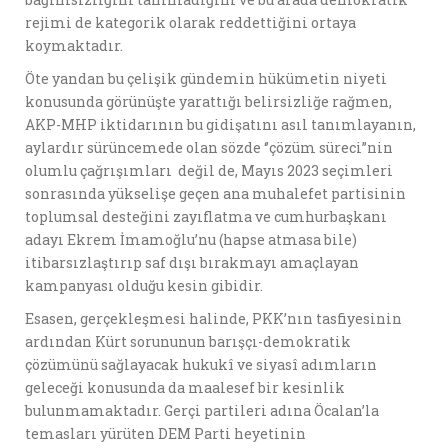
rejimi de kategorik olarak reddettiğini ortaya
koymaktadır.
Öte yandan bu çelişik gündemin hükümetin niyeti
konusunda görünüşte yarattığı belirsizliğe rağmen,
AKP-MHP iktidarının bu gidişatını asıl tanımlayanın,
aylardır sürüncemede olan sözde ‘’çözüm süreci’’nin
olumlu çağrışımları değil de, Mayıs 2023 seçimleri
sonrasında yükselişe geçen ana muhalefet partisinin
toplumsal desteğini zayıflatma ve cumhurbaşkanı
adayı Ekrem İmamoğlu’nu (hapse atmasa bile)
itibarsızlaştırıp saf dışı bırakmayı amaçlayan
kampanyası olduğu kesin gibidir.
Esasen, gerçekleşmesi halinde, PKK’nın tasfiyesinin
ardından Kürt sorununun barışçı-demokratik
çözümünü sağlayacak hukukî ve siyasî adımların
geleceği konusunda da maalesef bir kesinlik
bulunmamaktadır. Gerçi partileri adına Öcalan’la
temasları yürüten DEM Parti heyetinin