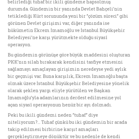
belirlediği tuhaf bir ikili gündeme hapsolmuş
durumda. Gündemin bir yanında Devlet Bahçeli’nin
tetiklediği Kürt sorununda yeni bir ‘’çözüm süreci’’ gibi
görünen Devlet girişimi var, diğer yanında ise
hükümetin Ekrem İmamoğlu ve İstanbul Büyükşehir
Belediyesi’ne karşı yürütmekte olduğu siyasî
operasyon.
Bu gündemin görünüşe göre büyük maddesini oluşturan
PKK’nın silah bırakarak kendisini tasfiye etmesini
sağlamayı amaçlayan girişimin neredeyse yedi aylık
bir geçmişi var. Buna karşılık, Ekrem İmamoğlu başta
olmak üzere İstanbul Büyükşehir Belediyesine yönelik
olarak şeklen yargı eliyle yürütülen ve Başkan
İmamoğlu’yla adamlarının derdest edilmesine yol
açan siyasî operasyonun henüz bir ayı dolmadı.
Peki bu ikili gündemi neden ‘’tuhaf’’ diye
niteliyorum?… Tuhaf çünkü bu iki gündemin bir arada
takip edilmesi birbirine karşıt amaçları
gerçekleştirmeye dönüktür ve bu nedenle de kendi