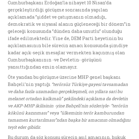
Cumhurbaşkanı Erdoğan’la nihayet 10 Nisan’da
gerçekleştirdiği görüşme sonrasında yapılan
açıklamada ‘’şiddet ve çatışmanın olmadığı,
demokratik ve siyasal alanın güçleneceği bir dönem’’in
geleceği konusunda ‘’dünden daha umutlu’’ olunduğu
ifade edilmektedir. Yine de, DEM Parti heyetinin bu
açıklamasının bile sürecin amacı konusunda şimdiye
kadar açık-seçik mesajlar vermekten kaçınmış olan
Cumhurbaşkanının -ve Devletin- görüşünü
yansıttığından emin olamayız.
Öte yandan bu görüşme üzerine MHP genel başkanı
Bahçeli’nin yaptığı
‘’t
erörsüz Türkiye gayesi tavsamadan
ve daha fazla uzamadan gerçekleşmeli, on yıllara sari bu
melanet ortadan kalkmalı’’ şeklindeki açıklama da devletin
ve AKP-MHP ikilisinin -yine Bahçeli’nin sözleriyle- ‘’terörün
kökünü kazınması’’ veya ‘’ülkemizin terör kamburundan
tamamen kurtarılması’’ndan başka bir amacının olmadığını
teyit eder gibidir.
Bu durum da söz konusu sürecin asıl amacının, hukuk