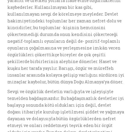
yaratıcı ve üretken yollarla ifade etme özgürlüklerini
kaybederler. Kullanılmayan bir kas gibi,
kullanılmayan sevgi de körelmeye meyleder. Devlet
hakimiyetindeki toplumlar her zaman nefret-dolu ve
kincidirler; bu toplumlar -kişinin hemcinsini
çökertemediği durumda onun kendisini çökerteceği
negatif-toplamlı oyunların değil de- pozitif-toplamlı
oyunların çoğalmasına ve yerleşmesine imkân veren
özgürlükleri çökerttikçe bireyler de çok çeşitli
şekillerde birbirlerinin aleyhine dönerler. Haset ve
kuşku her tarafa yayılır. Barışçı, özgür ve müreffeh
insanlar arasında kolayca gelişip varlığını sürdüren iyi
mizaçlar kaybolur, bütün dünya Doğu Almanya’ya döner.
Sevgi ve özgürlük devletin varlığıyla ve işleyişiyle
temelden bağdaşmazdır. Bu bağdaşmazlık devletler iyi
başlayıp sonunda kötü oldukları için değil, devlet
doğası itibariyle kurulup işletilmesi şiddet ve yağmaya
dayanan ve dolayısıyla bütün özgürlüklerden nefret
etmeyi ve onları reddetmeyi teşvik eden bir örgüt