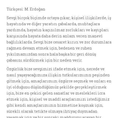
Türkçesi: M. Erdoğan
Sevgi birçok biçimde ortaya çıkar; kişisel ilişkilerde, iş
hayatında ve diğer yaratıcı çabalarda, muhtaçlara
yardımda, hayatın kaçınılmaz zorlukları ve kayıpları
karşısında hayata daha derin anlam veren manevî
bağlılıklarda. Sevgi bize cesaret kırıcı ve zor durumlara
rağmen devam etmek için, bedenen ve ruhen
yıkılmamızdan sonra hala başka bir geri dönüş
çabasını sürdürmek için bir neden verir.
Özgürlük bize sevgimizi ifade etmek için, nerede ve
nasıl yaşayacağımıza ilişkin tutkularımızın peşinden
gitmek için, amaçlarımızı özgürce seçmek ve onları en
iyi olduğunu düşündüğümüz şekilde gerçekleştirmek
için, bize en çekici gelen sanatlar ve meslekleri icra
etmek için, kişisel ve maddî araçlarımızı istediğimiz
gibi kendi amaçlarımızın hizmetine koşmak için,
sürekli olarak tetikte olmaya ihtiyaç duymadan
yaşamak için ve bir sonraki mağdurunu arayan bir