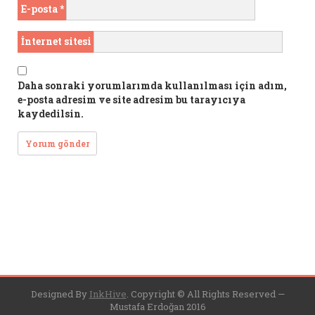
E-posta
*
İnternet sitesi
Daha sonraki yorumlarımda kullanılması için adım,
e-posta adresim ve site adresim bu tarayıcıya
kaydedilsin.
Designed By
InkHive
.
Copyright © All Rights Reserved —
Mustafa Erdoğan 2016