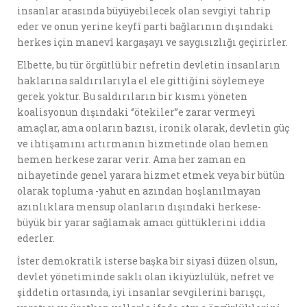
insanlar arasında büyüyebilecek olan sevgiyi tahrip
eder ve onun yerine keyfî parti bağlarının dışındaki
herkes için manevî kargaşayı ve saygısızlığı geçirirler.
Elbette, bu tür örgütlü bir nefretin devletin insanların
haklarına saldırılarıyla el ele gittiğini söylemeye
gerek yoktur. Bu saldırıların bir kısmı yöneten
koalisyonun dışındaki ‘’ötekiler’’e zarar vermeyi
amaçlar, ama onların bazısı, ironik olarak, devletin güç
ve ihtişamını artırmanın hizmetinde olan hemen
hemen herkese zarar verir. Ama her zaman en
nihayetinde genel yarara hizmet etmek veya bir bütün
olarak topluma -yahut en azından hoşlanılmayan
azınlıklara mensup olanların dışındaki herkese-
büyük bir yarar sağlamak amacı güttüklerini iddia
ederler.
İster demokratik isterse başka bir siyasî düzen olsun,
devlet yönetiminde saklı olan ikiyüzlülük, nefret ve
şiddetin ortasında, iyi insanlar sevgilerini barışçı,