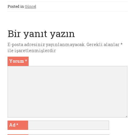
ce
it
m
er
at
se
ai
nt
ar
Posted in
Güncel
b
te
bl
es
s
n
l
e
o
r
r
t
A
g
o
p
er
Bir yanıt yazın
k
p
E-posta adresiniz yayınlanmayacak.
Gerekli alanlar
*
ile işaretlenmişlerdir
Yorum
*
Ad
*