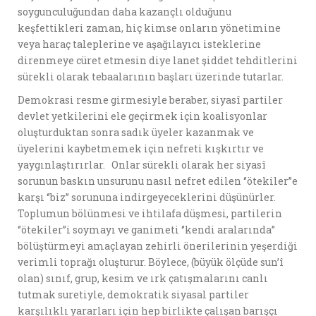
soygunculuğundan daha kazançlı olduğunu
keşfettikleri zaman, hiç kimse onların yönetimine
veya haraç taleplerine ve aşağılayıcı isteklerine
direnmeye cüret etmesin diye lanet şiddet tehditlerini
sürekli olarak tebaalarının başları üzerinde tutarlar.
Demokrasi resme girmesiyle beraber, siyasî partiler
devlet yetkilerini ele geçirmek için koalisyonlar
oluşturduktan sonra sadık üyeler kazanmak ve
üyelerini kaybetmemek için nefreti kışkırtır ve
yaygınlaştırırlar. Onlar sürekli olarak her siyasî
sorunun baskın unsurunu nasıl nefret edilen ‘’ötekiler’’e
karşı ‘’biz’’ sorununa indirgeyeceklerini düşünürler.
Toplumun bölünmesi ve ihtilafa düşmesi, partilerin
‘’ötekiler’’i soymayı ve ganimeti ‘’kendi aralarında’’
bölüştürmeyi amaçlayan zehirli önerilerinin yeşerdiği
verimli toprağı oluşturur. Böylece, (büyük ölçüde sun’î
olan) sınıf, grup, kesim ve ırk çatışmalarını canlı
tutmak suretiyle, demokratik siyasal partiler
karşılıklı yararları için hep birlikte çalışan barışçı