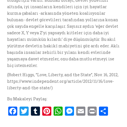
olduğu için vardır. Bundan dolayı, devlet yönetimi
altında, iyi insanların kendileri için iyi hayatlar
kurma çabaları -arkasında yöneten koalisyonlar
bulunan- devlet görevlileri tarafından yollarına konan
çok sayıda engelle karşılaşır. Sayısız aydın ‘eğer devlet
sadece X, Y veya Z’yi yapsaydı kitleler için daha iyi
hayatları mümkün kılardı’ diye düşünmüştür. Bu akıl
yürütme devletin hakikî mahiyetini göz ardı eder. Aklı
başında insanlar zehirli bir yılanı kendi evlerinde
yaşamaya davet etmezler, onu daha mutlu etmeyi ise
hiç istemezler.
(Robert Higgs, ‘’Love, Liberty, and the State’’, Nov. 16, 2012,
https://www.independent.org/article/2012/11/16/love-
liberty-and-the-state/)
Bu Makaleyi Paylaş:
F
T
T
Pi
W
M
E
P
S
a
w
u
nt
h
es
m
ri
h