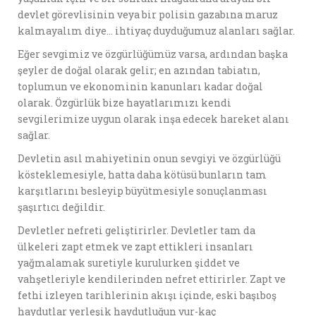
devlet görevlisinin veya bir polisin gazabına maruz
kalmayalım diye… ihtiyaç duyduğumuz alanları sağlar.
Eğer sevgimiz ve özgürlüğümüz varsa, ardından başka
şeyler de doğal olarak gelir; en azından tabiatın,
toplumun ve ekonominin kanunları kadar doğal
olarak. Özgürlük bize hayatlarımızı kendi
sevgilerimize uygun olarak inşa edecek hareket alanı
sağlar.
Devletin asıl mahiyetinin onun sevgiyi ve özgürlüğü
kösteklemesiyle, hatta daha kötüsü bunların tam
karşıtlarını besleyip büyütmesiyle sonuçlanması
şaşırtıcı değildir.
Devletler nefreti geliştirirler. Devletler tam da
ülkeleri zapt etmek ve zapt ettikleri insanları
yağmalamak suretiyle kurulurken şiddet ve
vahşetleriyle kendilerinden nefret ettirirler. Zapt ve
fethi izleyen tarihlerinin akışı içinde, eski başıboş
haydutlar yerleşik haydutluğun vur-kaç