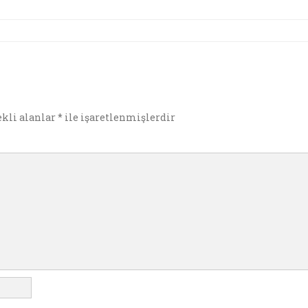
i
nt
ar
e
ekli alanlar
*
ile işaretlenmişlerdir