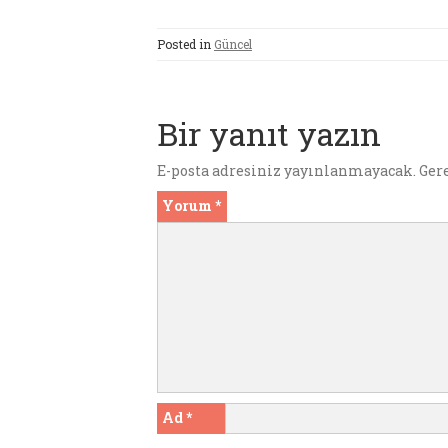
ce
it
m
er
at
se
a
Posted in
Güncel
b
te
bl
es
s
n
l
o
r
r
t
A
g
o
p
er
Bir yanıt yazın
k
p
E-posta adresiniz yayınlanmayacak.
Ger
Yorum
*
Ad
*