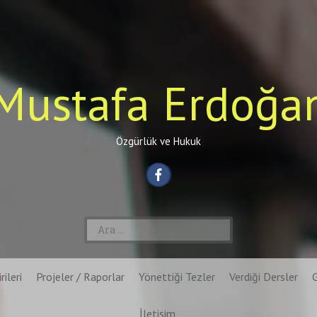
Mustafa Erdoğa
Özgürlük ve Hukuk
Arama:
rileri
Projeler / Raporlar
Yönettiği Tezler
Verdiği Dersler
İletişim