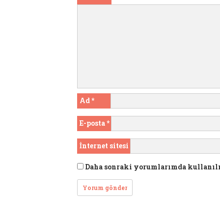
Ad
*
E-posta
*
İnternet sitesi
Daha sonraki yorumlarımda kullanılma