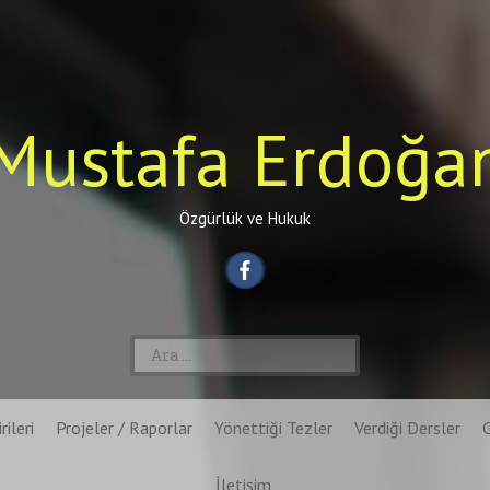
Mustafa Erdoğa
Özgürlük ve Hukuk
Arama:
rileri
Projeler / Raporlar
Yönettiği Tezler
Verdiği Dersler
İletişim