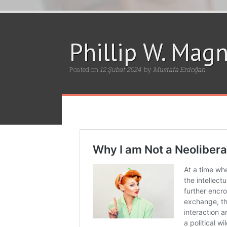
Phillip W. Ma
Posted on
12 Şubat 2024
by
Mustafa Erdoğan