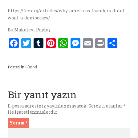
https://fee.org/articles/why-americas-founders-didnt-
want-a-democracy/
Bu Makaleyi Paylaş:
F
T
T
Pi
W
M
E
P
S
a
w
u
nt
h
es
m
ri
h
ce
it
m
er
at
se
ai
nt
ar
Posted in
Güncel
b
te
bl
es
s
n
l
e
o
r
r
t
A
g
o
p
er
Bir yanıt yazın
k
p
E-posta adresiniz yayınlanmayacak.
Gerekli alanlar
*
ile işaretlenmişlerdir
Yorum
*