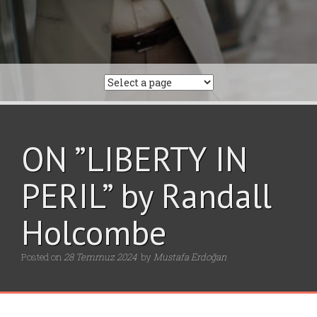
ON ”LIBERTY IN
PERIL” by Randall
Holcombe
Posted on
28 Temmuz 2024
by
Mustafa Erdoğan