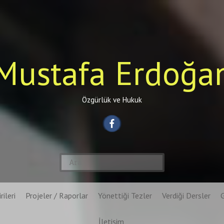
Mustafa Erdoğa
Özgürlük ve Hukuk
Arama:
rileri
Projeler / Raporlar
Yönettiği Tezler
Verdiği Dersler
İletişim