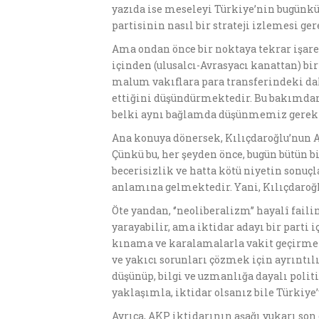
yazıda ise meseleyi Türkiye’nin bugünkü 
partisinin nasıl bir strateji izlemesi ge
Ama ondan önce bir noktaya tekrar işaret
içinden (ulusalcı-Avrasyacı kanattan) bi
malum vakıflara para transferindeki dah
ettiğini düşündürmektedir. Bu bakımdan
belki aynı bağlamda düşünmemiz gerek
Ana konuya dönersek, Kılıçdaroğlu’nun AK
Çünkü bu, her şeyden önce, bugün bütün 
becerisizlik ve hatta kötü niyetin sonuç
anlamına gelmektedir. Yani, Kılıçdaroğ
Öte yandan, ‘’neoliberalizm’’ hayalî fai
yarayabilir, ama iktidar adayı bir parti i
kınama ve karalamalarla vakit geçirmek
ve yakıcı sorunları çözmek için ayrıntı
düşünüp, bilgi ve uzmanlığa dayalı poli
yaklaşımla, iktidar olsanız bile Türkiy
Ayrıca, AKP iktidarının aşağı yukarı son 