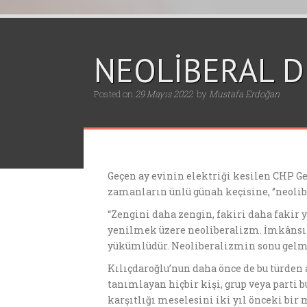
NEOLİBERAL D
Posted on
29 Mayıs 2022
by
Mustafa Erdoğan
Geçen ay evinin elektriği kesilen CHP G
zamanların ünlü günah keçisine, ‘’neolibe
“Zengini daha zengin, fakiri daha fakir 
yenilmek üzere neoliberalizm. İmkânsız
yükümlüdür. Neoliberalizmin sonu gelmi
Kılıçdaroğlu’nun daha önce de bu türden a
tanımlayan hiçbir kişi, grup veya part
karşıtlığı meselesini iki yıl önceki bir