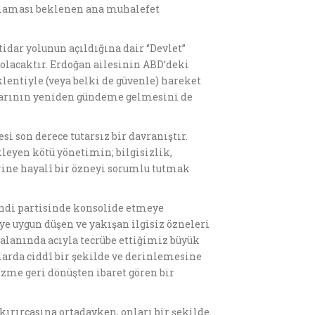
toplaması beklenen ana muhalefet
ar yolunun açıldığına dair ‘’Devlet’’
 olacaktır. Erdoğan ailesinin ABD’deki
entiyle (veya belki de güvenle) hareket
şlarının yeniden gündeme gelmesini de
 son derece tutarsız bir davranıştır.
leyen kötü yönetimin; bilgisizlik,
erine hayalî bir özneyi sorumlu tutmak
kendi partisinde konsolide etmeye
tiye uygun düşen ve yakışan ilgisiz özneleri
lanında acıyla tecrübe ettiğimiz büyük
larda ciddî bir şekilde ve derinlemesine
zme geri dönüşten ibaret gören bir
ykırırcasına ortadayken, onları bir şekilde