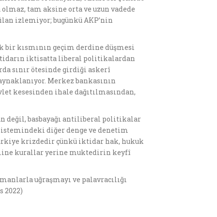
a olmaz, tam aksine orta ve uzun vadede
yi filan izlemiyor; bugünkü AKP’nin
ük bir kısmının geçim derdine düşmesi
idarın iktisatta liberal politikalardan
da sınır ötesinde girdiği askerî
kaynaklanıyor. Merkez bankasının
evlet kesesinden ihale dağıtılmasından,
n değil, basbayağı antiliberal politikalar
t sistemindeki diğer denge ve denetim
ürkiye krizdedir çünkü iktidar hak, hukuk
mine kurallar yerine muktedirin keyfî
üşmanlarla uğraşmayı ve palavracılığı
s 2022)