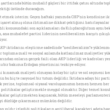
şartlarında bütün muhalif güçleri bir ittifak çatısı altında 
rektiği üstünde duracağım.
 etmek isterim: Geçen haftaki yazımda CHP’nin kendisine iktid
r işaret almış olma ihtimaline dikkat çektiğimi hatırlayanlar
li konusundaki son açıklamaları da Kılıçdaroğlu’nun aynı bekl
, ana muhalefet partisi liderinin neoliberalizm karşıtı çıkı
iyor.
P iktidarını eleştirme sadedinde ‘’neoliberalizm’’e yüklenmesi
bir topluma malî ve sosyal anlamda katlanılmaz maliyetler yük
larından onların gerçek faili olan AKP liderliği ve kadroları y
lu bir bakıma Erdoğan yönetimini tezkiye ediyor.
lini kınamak maliyeti olmayan kolay bir iştir ve sol seçmeni 
çin bu hiç te rasyonel bir tutum değildir. İktidara adayı bir par
 yerine, toplumsal-siyasal varoluşumuzun hemen hemen her a
lı politikalar geliştirmekle meşgul olmaktır. Diğer temel konu
tikalar geliştirmekten kaçınarak, bütün meseleyi parlamenteri
e’yi düzlüğe çıkarmanız mümkün değildir.
on yıldır izlediği politikaların antiliberal karakteri adeta ha