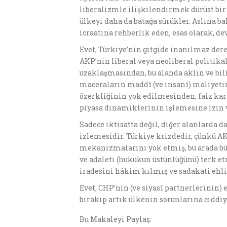
liberalizmle ilişkilendirmek dürüst bir 
ülkeyi daha da batağa sürükler. Aslına bak
icraatına rehberlik eden, esas olarak, d
Evet, Türkiye’nin gitgide inanılmaz de
AKP’nin liberal veya neoliberal politika
uzaklaşmasından, bu alanda aklın ve bili
maceraların maddî (ve insanî) maliyeti
özerkliğinin yok edilmesinden, faiz kar
piyasa dinamiklerinin işlemesine izin
Sadece iktisatta değil, diğer alanlarda d
izlemesidir. Türkiye krizdedir, çünkü A
mekanizmalarını yok etmiş, bu arada büt
ve adaleti (hukukun üstünlüğünü) terk e
iradesini hâkim kılmış ve sadakati ehli
Evet, CHP’nin (ve siyasî partnerlerinin)
bırakıp artık ülkenin sorunlarına ciddi
Bu Makaleyi Paylaş: