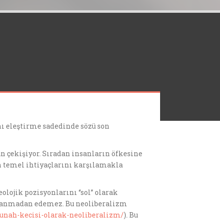
nı eleştirme sadedinde sözü son
an çekişiyor. Sıradan insanların öfkesine
n temel ihtiyaçlarını karşılamakla
lojik pozisyonlarını ‘’sol’’ olarak
arlanmadan edemez. Bu neoliberalizm
gunah-kecisi-olarak-neoliberalizm/
). Bu