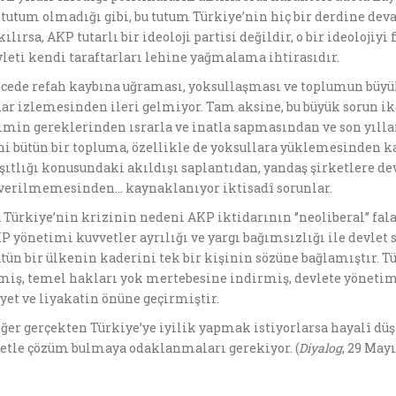
tutum olmadığı gibi, bu tutum Türkiye’nin hiç bir derdine dev
ılırsa, AKP tutarlı bir ideoloji partisi değildir, o bir ideoloji
evleti kendi taraftarları lehine yağmalama ihtirasıdır.
recede refah kaybına uğraması, yoksullaşması ve toplumun büy
lar izlemesinden ileri gelmiyor. Tam aksine, bu büyük sorun ikt
min gereklerinden ısrarla ve inatla sapmasından ve son yıllar
ni bütün bir topluma, özellikle de yoksullara yüklemesinden 
şıtlığı konusundaki akıldışı saplantıdan, yandaş şirketlere d
 verilmemesinden… kaynaklanıyor iktisadî sorunlar.
a Türkiye’nin krizinin nedeni AKP iktidarının ‘’neoliberal’’ fala
KP yönetimi kuvvetler ayrılığı ve yargı bağımsızlığı ile devle
ün bir ülkenin kaderini tek bir kişinin sözüne bağlamıştır. T
tmiş, temel hakları yok mertebesine indirmiş, devlete yöneti
yet ve liyakatin önüne geçirmiştir.
 eğer gerçekten Türkiye’ye iyilik yapmak istiyorlarsa hayalî d
yetle çözüm bulmaya odaklanmaları gerekiyor. (
Diyalog
, 29 Mayı