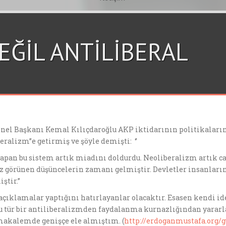
EĞİL ANTİLİBERAL
enel Başkanı Kemal Kılıçdaroğlu AKP iktidarının politikaları
ralizm’’e getirmiş ve şöyle demişti: ‘’
yapan bu sistem artık miadını doldurdu. Neoliberalizm artık c
 görünen düşüncelerin zamanı gelmiştir. Devletler insanları
ştir.”
çıklamalar yaptığını hatırlayanlar olacaktır. Esasen kendi ideo
i bu tür bir antiliberalizmden faydalanma kurnazlığından yar
 makalemde genişçe ele almıştım. (
http://erdoganmustafa.org/