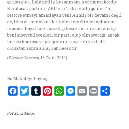
çalıştıkları halâ netlik kazanmamış görünmektedir.
Kurulacak partinin AKP’nin ‘’eski mutlu günleri’’ni
restore etmeyi amaçlayan yenilenmiş bir devamı değil
de, liberal-demokratik ilkeler temelinde toplumun
modern hayat tarzına sahip kesimlerinin de rahatça
benimseyebilecekleri bir parti olup olmayacağı, ancak
kurucu kadrosu ve programının ayrıntıları belli
olduktan sonra anlaşılabilecektir.
(
Diyalog Gazetesi
, 15 Eylül 2019)
Bu Makaleyi Paylaş:
F
T
T
Pi
W
M
E
P
S
a
w
u
nt
h
es
m
ri
h
ce
it
m
er
at
se
ai
nt
ar
Posted in
Güncel
b
te
bl
es
s
n
l
e
o
r
r
t
A
g