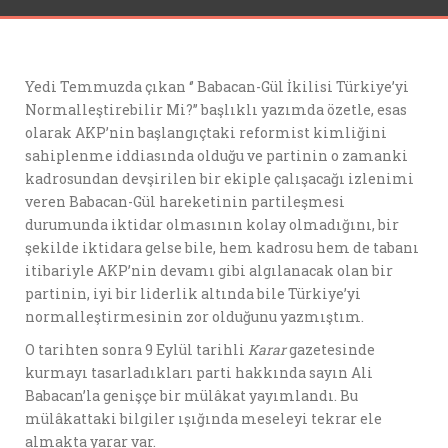
Yedi Temmuzda çıkan ‘’ Babacan-Gül İkilisi Türkiye’yi
Normalleştirebilir Mi?’’ başlıklı yazımda özetle, esas
olarak AKP’nin başlangıçtaki reformist kimliğini
sahiplenme iddiasında olduğu ve partinin o zamanki
kadrosundan devşirilen bir ekiple çalışacağı izlenimi
veren Babacan-Gül hareketinin partileşmesi
durumunda iktidar olmasının kolay olmadığını, bir
şekilde iktidara gelse bile, hem kadrosu hem de tabanı
itibariyle AKP’nin devamı gibi algılanacak olan bir
partinin, iyi bir liderlik altında bile Türkiye’yi
normalleştirmesinin zor olduğunu yazmıştım.
O tarihten sonra 9 Eylül tarihli
Karar
gazetesinde
kurmayı tasarladıkları parti hakkında sayın Ali
Babacan’la genişçe bir mülâkat yayımlandı. Bu
mülâkattaki bilgiler ışığında meseleyi tekrar ele
almakta yarar var.