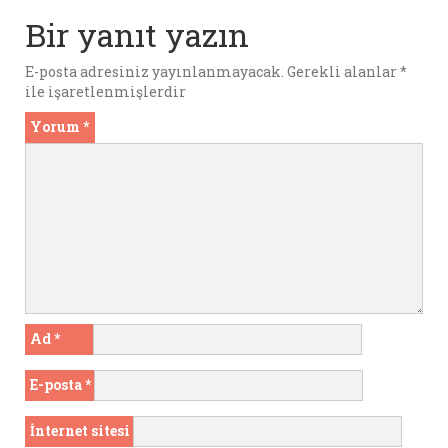
o
p
er
Bir yanıt yazın
k
p
E-posta adresiniz yayınlanmayacak.
Gerekli alanlar
*
ile işaretlenmişlerdir
Yorum
*
Ad
*
E-posta
*
İnternet sitesi