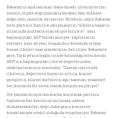
Babacan’ın açıklamaları daha önceki izlenimlerimi
önemli ölçüde doğrulamakla beraber, bazı dikkate
değer yeni unsurlar da içeriyor. Nitekim, sayın Babacan
hem partinin hazırlık çalışmalarını ‘’ülkenin başarılı
yıllarında mutfakta olan ekiple birlikte’’ -yani
başlangıçtaki AKP bürokrasisiyle- yaptıklarını
söylüyor, hem de yeni oluşumda o dönemde ortaya
konan ilkeleri esas alacaklarını belirtiyor. Babacan’a
göre, Türkiye’nin bugün içinde bulunduğu kötü durum
AKP’nin başlangıçtaki ilke ve değerlerinden
uzaklaşılmasının sonucudur. ‘’Zaman içerisinde
ilkelerin, değerlerin önemini yitirip, kişisel
görüşlerin, kişisel dürtülerin ağır basması maalesef
her kurumda bir sorun olarak karşımıza çıkıyor.’’
Öte yandan bu açıklamalarda, kurulacak partinin
toplumun her kesimine açılmaya, sadece
muhafazakârları değil daha geniş kesimleri
kucaklamaya istekli olduğu da vurgulanıyor. Babacan