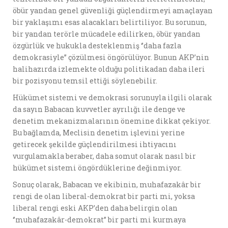
öbür yandan genel güvenliği güçlendirmeyi amaçlayan
bir yaklaşımı esas alacakları belirtiliyor. Bu sorunun,
bir yandan terörle mücadele edilirken, öbür yandan
özgürlük ve hukukla desteklenmiş ‘’daha fazla
demokrasiyle’’ çözülmesi öngörülüyor. Bunun AKP’nin
halihazırda izlemekte olduğu politikadan daha ileri
bir pozisyonu temsil ettiği söylenebilir.
Hükümet sistemi ve demokrasi sorunuyla ilgili olarak
da sayın Babacan kuvvetler ayrılığı ile denge ve
denetim mekanizmalarının önemine dikkat çekiyor.
Bu bağlamda, Meclisin denetim işlevini yerine
getirecek şekilde güçlendirilmesi ihtiyacını
vurgulamakla beraber, daha somut olarak nasıl bir
hükümet sistemi öngördüklerine değinmiyor.
Sonuç olarak, Babacan ve ekibinin, muhafazakâr bir
rengi de olan liberal-demokrat bir parti mi, yoksa
liberal rengi eski AKP’den daha belirgin olan
‘’muhafazakâr-demokrat’’ bir parti mi kurmaya