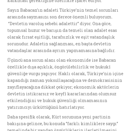
kalkması gerektiğine özellikle işaret ediyor.
Sayın Babacan’ın adaleti Türkiye’nin temel sorunları
arasında saymasını son derece önemli buluyorum.
‘’Devletin varoluş sebebi adalettir’’ diyor. Ona göre,
topumsal huzur ve barışın da temeli olan adalet esas
olarak fırsat eşitliği, tarafsızlık ve eşit vatandaşlık
sorunudur. Adaletin sağlanması, en başta devletin
vatandaşlar arasında ayrım yapmamasına bağlıdır.
Üçüncü ana sorun alanı olan ekonomide ise Babacan
özellikle dışa açıklık, öngörülebilirlik ve hukukî
güvenliğe vurgu yapıyor. Haklı olarak, Türkiye’nin içine
kapandığı zaman yoksullaşacağına ve demokrasisinin
zayıflayacağına dikkat çekiyor; ekonomik aktörlerin
devletin istikrarsız ve keyfî kararlarından olumsuz
etkilendiğini ve hukuk güvenliği olmamasının
yatırımcıyı ürküttüğünü hatırlatıyor.
Daha spesifik olarak, Kürt sorununa yeni partinin
bakışına gelince, bu konuda ‘’farklı kimliklere saygı’’
temelinde bir yandan özgürlüklerin ilerletilmesini,