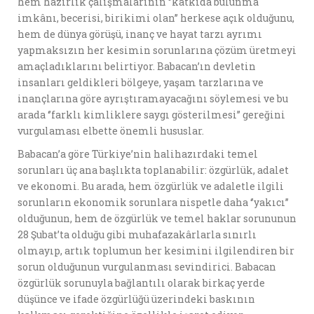
hem hazırlık çalışmalarının ‘’katkıda bulunma
imkânı, becerisi, birikimi olan’’ herkese açık olduğunu,
hem de dünya görüşü, inanç ve hayat tarzı ayrımı
yapmaksızın her kesimin sorunlarına çözüm üretmeyi
amaçladıklarını belirtiyor. Babacan’ın devletin
insanları geldikleri bölgeye, yaşam tarzlarına ve
inançlarına göre ayrıştıramayacağını söylemesi ve bu
arada ‘’farklı kimliklere saygı gösterilmesi’’ gereğini
vurgulaması elbette önemli hususlar.
Babacan’a göre Türkiye’nin halihazırdaki temel
sorunları üç ana başlıkta toplanabilir: özgürlük, adalet
ve ekonomi. Bu arada, hem özgürlük ve adaletle ilgili
sorunların ekonomik sorunlara nispetle daha ‘’yakıcı’’
olduğunun, hem de özgürlük ve temel haklar sorununun
28 Şubat’ta olduğu gibi muhafazakârlarla sınırlı
olmayıp, artık toplumun her kesimini ilgilendiren bir
sorun olduğunun vurgulanması sevindirici. Babacan
özgürlük sorunuyla bağlantılı olarak birkaç yerde
düşünce ve ifade özgürlüğü üzerindeki baskının