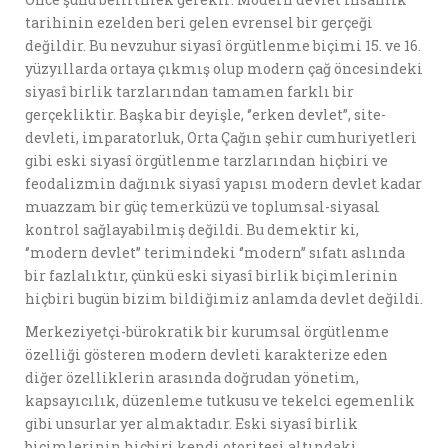
tarihinin ezelden beri gelen evrensel bir gerçeği
değildir. Bu nevzuhur siyasî örgütlenme biçimi 15. ve 16.
yüzyıllarda ortaya çıkmış olup modern çağ öncesindeki
siyasî birlik tarzlarından tamamen farklı bir
gerçekliktir. Başka bir deyişle, ‘’erken devlet’’, site-
devleti, imparatorluk, Orta Çağın şehir cumhuriyetleri
gibi eski siyasî örgütlenme tarzlarından hiçbiri ve
feodalizmin dağınık siyasî yapısı modern devlet kadar
muazzam bir güç temerküzü ve toplumsal-siyasal
kontrol sağlayabilmiş değildi. Bu demektir ki,
‘’modern devlet’’ terimindeki ‘’modern’’ sıfatı aslında
bir fazlalıktır, çünkü eski siyasî birlik biçimlerinin
hiçbiri bugün bizim bildiğimiz anlamda devlet değildi.
Merkeziyetçi-bürokratik bir kurumsal örgütlenme
özelliği gösteren modern devleti karakterize eden
diğer özelliklerin arasında doğrudan yönetim,
kapsayıcılık, düzenleme tutkusu ve tekelci egemenlik
gibi unsurlar yer almaktadır. Eski siyasî birlik
biçimlerinin hiçbiri kendi otoritesi altındaki