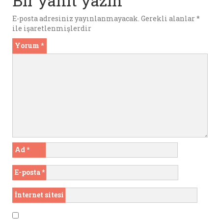
Bir yanıt yazın
k
p
E-posta adresiniz yayınlanmayacak.
Gerekli alanlar
*
ile işaretlenmişlerdir
Yorum
*
Ad
*
E-posta
*
İnternet sitesi