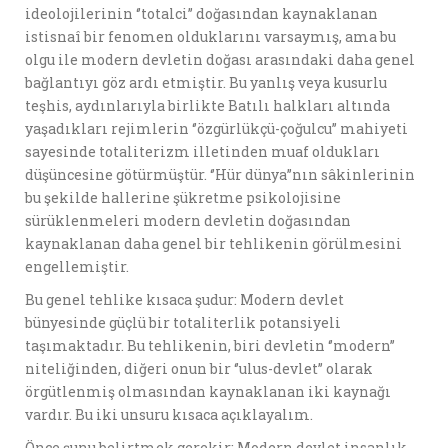
ideolojilerinin ‘’totalci’’ doğasından kaynaklanan
istisnaî bir fenomen olduklarını varsaymış, ama bu
olgu ile modern devletin doğası arasındaki daha genel
bağlantıyı göz ardı etmiştir. Bu yanlış veya kusurlu
teşhis, aydınlarıyla birlikte Batılı halkları altında
yaşadıkları rejimlerin ‘’özgürlükçü-çoğulcu’’ mahiyeti
sayesinde totaliterizm illetinden muaf oldukları
düşüncesine götürmüştür. ‘’Hür dünya’’nın sâkinlerinin
bu şekilde hallerine şükretme psikolojisine
sürüklenmeleri modern devletin doğasından
kaynaklanan daha genel bir tehlikenin görülmesini
engellemiştir.
Bu genel tehlike kısaca şudur: Modern devlet
bünyesinde güçlü bir totaliterlik potansiyeli
taşımaktadır. Bu tehlikenin, biri devletin ‘’modern’’
niteliğinden, diğeri onun bir ‘’ulus-devlet’’ olarak
örgütlenmiş olmasından kaynaklanan iki kaynağı
vardır. Bu iki unsuru kısaca açıklayalım.
Önce şunu belirtmek gerekir: Modern devlet insanlık