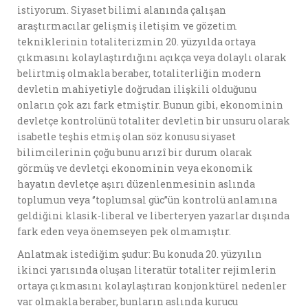
istiyorum. Siyaset bilimi alanında çalışan
araştırmacılar gelişmiş iletişim ve gözetim
tekniklerinin totaliterizmin 20. yüzyılda ortaya
çıkmasını kolaylaştırdığını açıkça veya dolaylı olarak
belirtmiş olmakla beraber, totaliterliğin modern
devletin mahiyetiyle doğrudan ilişkili olduğunu
onların çok azı fark etmiştir. Bunun gibi, ekonominin
devletçe kontrolünü totaliter devletin bir unsuru olarak
isabetle teşhis etmiş olan söz konusu siyaset
bilimcilerinin çoğu bunu arızî bir durum olarak
görmüş ve devletçi ekonominin veya ekonomik
hayatın devletçe aşırı düzenlenmesinin aslında
toplumun veya ‘’toplumsal güc’’ün kontrolü anlamına
geldiğini klasik-liberal ve liberteryen yazarlar dışında
fark eden veya önemseyen pek olmamıştır.
Anlatmak istediğim şudur: Bu konuda 20. yüzyılın
ikinci yarısında oluşan literatür totaliter rejimlerin
ortaya çıkmasını kolaylaştıran konjonktürel nedenler
var olmakla beraber, bunların aslında kurucu