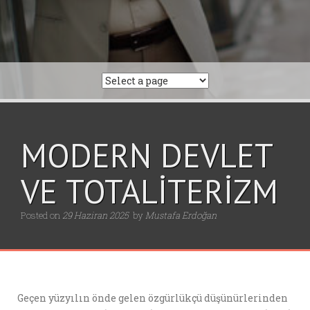
MODERN DEVLET
VE TOTALİTERİZM
Posted on
29 Haziran 2025
by
Mustafa Erdoğan
Geçen yüzyılın önde gelen özgürlükçü düşünürlerinden