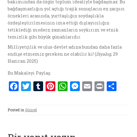
bakımından da özgür toplum idealiyle bağdaşmaz. Bu
bağdaşmazlığın yol açtığı trajik sonuçların en çarpıcı
örnekleri arasında, yurttaşlığın soydaşlıkla
özdeşleştirilmesinin ima ettiği dışlayıcılığın
tetiklediği modern zamanların soykırım ve etnik
temizlik gibi büyük günahlarıdır.
Milliyetçilik ve ulus-devlet adına bundan daha fazla
endişe etmemiz gereken ne olabilir ki! (
Diyalog
, 29
Haziran 2025)
Bu Makaleyi Paylaş:
F
T
T
Pi
W
M
E
P
S
a
w
u
nt
h
es
m
ri
h
ce
it
m
er
at
se
ai
nt
ar
Posted in
Güncel
b
te
bl
es
s
n
l
e
o
r
r
t
A
g
o
p
er