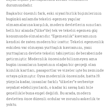
durumundadır.
Başka bir önemli fark, eski siyasî birlik biçimlerinin
bugünkü anlamda tekelci-egemen yapılar
olmamalarına karşılık, modern devletlerin sınırları
belli bir alanda (‘’ülke’’de) tek ve tekelci egemen güç
konumunda olmalarıdır. ‘’Egemenlik’’ kavramının
kendisi de zaten modern bir icattır. Tekelci egemenlik
eskiden var olmayan yurttaşlık kavramını, yani
yurttaşların devlete tekelci tabiiyetini de beraberinde
getirmiştir. Modernlik öncesinde bilinmeyen ama
bugün insanların hayatının olağan bir gerçeği olan
kimlik kartları, pasaportlar ve vizeler işte bu zeminde
ortaya çıkmıştır. Oysa modernlik öncesinde, hatta 19.
yüzyıla kadar, insanlar farklı ‘’ülkeler’’e serbestçe
seyahat edebiliyorlardı, o kadar ki savaş hali bile
genellikle buna engel değildi. Bu arada, modern
devletten önce düzenli ordular ve zorunlu askerlik te
yoktu.