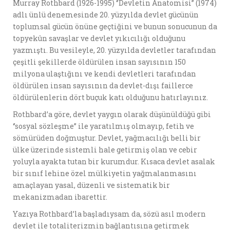
Murray Rothbard (1926-1995) ‘’Devletin Anatomisi’’ (1974)
adlı ünlü denemesinde 20. yüzyılda devlet gücünün
toplumsal gücün önüne geçtiğini ve bunun sonucunun da
topyekûn savaşlar ve devlet yıkıcılığı olduğunu
yazmıştı. Bu vesileyle, 20. yüzyılda devletler tarafından
çeşitli şekillerde öldürülen insan sayısının 150
milyona ulaştığını ve kendi devletleri tarafından
öldürülen insan sayısının da devlet-dışı faillerce
öldürülenlerin dört buçuk katı olduğunu hatırlayınız.
Rothbard’a göre, devlet yaygın olarak düşünüldüğü gibi
‘’sosyal sözleşme’’ ile yaratılmış olmayıp, fetih ve
sömürüden doğmuştur. Devlet, yağmacılığı belli bir
ülke üzerinde sistemli hale getirmiş olan ve cebir
yoluyla ayakta tutan bir kurumdur. Kısaca devlet asalak
bir sınıf lehine özel mülkiyetin yağmalanmasını
amaçlayan yasal, düzenli ve sistematik bir
mekanizmadan ibarettir.
Yazıya Rothbard’la başladıysam da, sözü asıl modern
devlet ile totaliterizmin bağlantısına getirmek