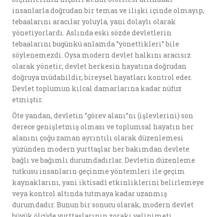
insanlarla doğrudan bir temas ve ilişki içinde olmayıp,
tebaalarını aracılar yoluyla, yani dolaylı olarak
yönetiyorlardı. Aslında eski sözde devletlerin
tebaalarını bugünkü anlamda ‘’yönettikleri’’ bile
söylenemezdi. Oysa modern devlet halkını aracısız
olarak yönetir; devlet herkesin hayatına doğrudan
doğruya müdahildir, bireysel hayatları kontrol eder.
Devlet toplumun kılcal damarlarına kadar nüfuz
etmiştir.
Öte yandan, devletin ‘’görev alanı’’nı (işlevlerini) son
derece genişletmiş olması ve toplumsal hayatın her
alanını çoğu zaman ayrıntılı olarak düzenlemesi
yüzünden modern yurttaşlar her bakımdan devlete
bağlı ve bağımlı durumdadırlar. Devletin düzenleme
tutkusu insanların geçinme yöntemleri ile geçim
kaynaklarını, yani iktisadî etkinliklerini belirlemeye
veya kontrol altında tutmaya kadar uzanmış
durumdadır. Bunun bir sonucu olarak, modern devlet
büyük ölçüde yurttaşlarının zoraki velinimeti