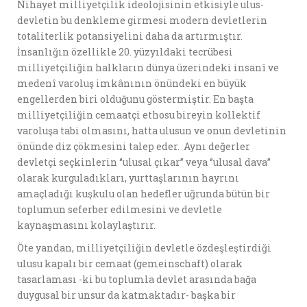
Nihayet milliyetçilik ideolojisinin etkisiyle ulus-
devletin bu denkleme girmesi modern devletlerin
totaliterlik potansiyelini daha da artırmıştır.
İnsanlığın özellikle 20. yüzyıldaki tecrübesi
milliyetçiliğin halkların dünya üzerindeki insanî ve
medenî varoluş imkânının önündeki en büyük
engellerden biri olduğunu göstermiştir. En başta
milliyetçiliğin cemaatçi ethosu bireyin kollektif
varoluşa tabi olmasını, hatta ulusun ve onun devletinin
önünde diz çökmesini talep eder. Aynı değerler
devletçi seçkinlerin ‘’ulusal çıkar’’ veya ‘’ulusal dava’’
olarak kurguladıkları, yurttaşlarının hayrını
amaçladığı kuşkulu olan hedefler uğrunda bütün bir
toplumun seferber edilmesini ve devletle
kaynaşmasını kolaylaştırır.
Öte yandan, milliyetçiliğin devletle özdeşleştirdiği
ulusu kapalı bir cemaat (gemeinschaft) olarak
tasarlaması -ki bu toplumla devlet arasında bağa
duygusal bir unsur da katmaktadır- başka bir