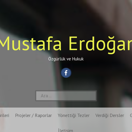
Mustafa Erdoğa
Özgürlük ve Hukuk
Arama:
rileri
Projeler / Raporlar
Yönettiği Tezler
Verdiği Dersler
İletişim