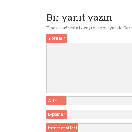
o
r
r
t
A
g
o
p
er
Bir yanıt yazın
k
p
E-posta adresiniz yayınlanmayacak.
Ger
Yorum
*
Ad
*
E-posta
*
İnternet sitesi