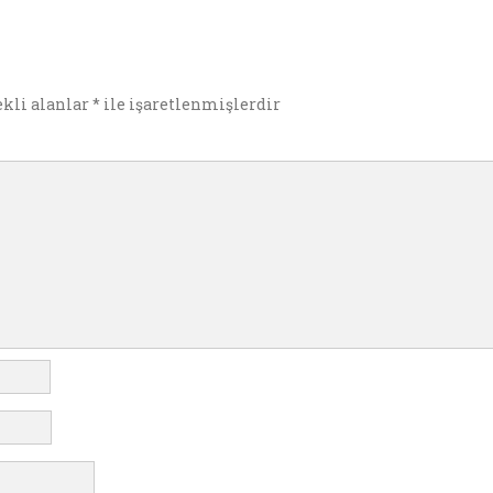
ekli alanlar
*
ile işaretlenmişlerdir