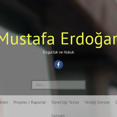
Mustafa Erdoğa
Özgürlük ve Hukuk
Arama:
rileri
Projeler / Raporlar
Yönettiği Tezler
Verdiği Dersler
İletişim