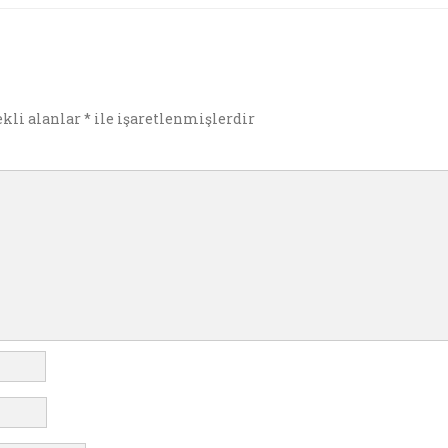
e
ekli alanlar
*
ile işaretlenmişlerdir