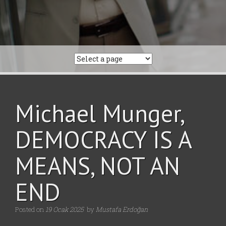
Michael Munger,
DEMOCRACY IS A
MEANS, NOT AN
END
Posted on
19 Ocak 2025
by
Mustafa Erdoğan