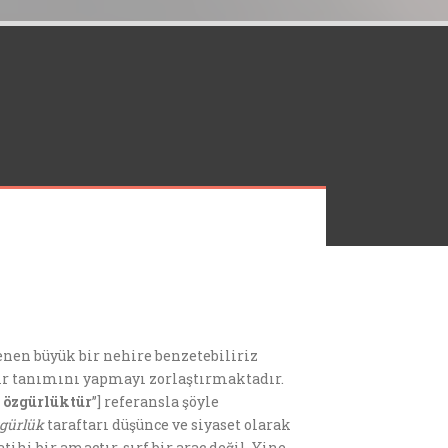
lenen büyük bir nehire benzetebiliriz
 bir tanımını yapmayı zorlaştırmaktadır.
ı özgürlüktür
’’] referansla şöyle
gürlük
taraftarı düşünce ve siyaset olarak
ihi bir amaçtır, sırf bir araç değil. Yine