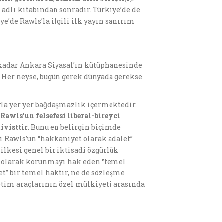
m
adlı kitabından sonradır. Türkiye’de de
ye’de Rawls’la ilgili ilk yayın sanırım
a kadar Ankara Siyasal’ın kütüphanesinde
 Her neyse, bugün gerek dünyada gerekse
ıyla yer yer bağdaşmazlık içermektedir.
t
Rawls’un felsefesi liberal-bireyci
ivisttir.
Bunu en belirgin biçimde
i Rawls’un “hakkaniyet olarak adalet”
ilkesi genel bir iktisadî özgürlük
 olarak korunmayı hak eden ‘’temel
t” bir temel haktır, ne de sözleşme
üretim araçlarının özel mülkiyeti arasında