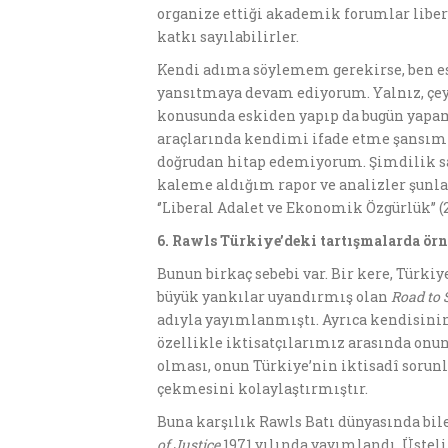
organize ettiği akademik forumlar liber
katkı sayılabilirler.
Kendi adıma söylemem gerekirse, ben esk
yansıtmaya devam ediyorum. Yalnız, çey
konusunda eskiden yapıp da bugün yapamad
araçlarında kendimi ifade etme şansım 
doğrudan hitap edemiyorum. Şimdilik sa
kaleme aldığım rapor ve analizler şunlar:
‘’Liberal Adalet ve Ekonomik Özgürlük’’ (2
6. Rawls Türkiye’deki tart
ış
malarda
ö
rn
Bunun birkaç sebebi var. Bir kere, Türki
büyük yankılar uyandırmış olan
Road to
adıyla yayımlanmıştı. Ayrıca kendisinin
özellikle iktisatçılarımız arasında onun
olması, onun Türkiye’nin iktisadî sorun
çekmesini kolaylaştırmıştır.
Buna karşılık Rawls Batı dünyasında bil
of Justice
1971 yılında yayımlandı. Üsteli