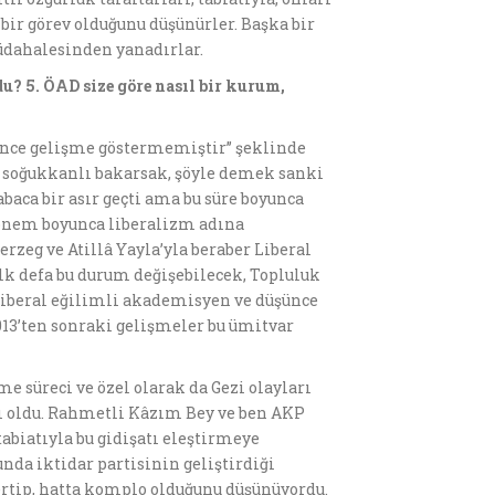
 bir görev olduğunu düşünürler. Başka bir
müdahalesinden yanadırlar.
du? 5.
Ö
AD size g
ö
re nas
ı
l bir kurum,
üşünce gelişme göstermemiştir’’ şeklinde
a soğukkanlı bakarsak, şöyle demek sanki
aca bir asır geçti ama bu süre boyunca
dönem boyunca liberalizm adına
rzeg ve Atillâ Yayla’yla beraber Liberal
lk defa bu durum değişebilecek, Topluluk
i liberal eğilimli akademisyen ve düşünce
013’ten sonraki gelişmeler bu ümitvar
e süreci ve özel olarak da Gezi olayları
ğı oldu. Rahmetli Kâzım Bey ve ben AKP
biatıyla bu gidişatı eleştirmeye
unda iktidar partisinin geliştirdiği
ertip, hatta komplo olduğunu düşünüyordu.