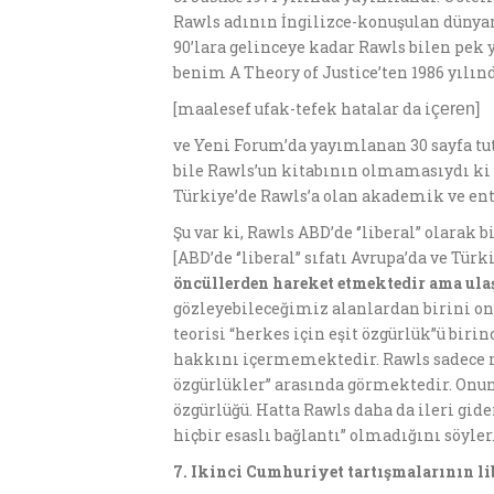
Rawls adının İngilizce-konuşulan dünyan
90’lara gelinceye kadar Rawls bilen pek 
benim A Theory of Justice’ten 1986 yılı
[maalesef ufak-tefek hatalar da i
ç
eren]
ve Yeni Forum’da yayımlanan 30 sayfa tu
bile Rawls’un kitabının olmamasıydı ki 
Türkiye’de Rawls’a olan akademik ve ente
Şu var ki, Rawls ABD’de ‘’liberal’’ olar
[ABD’de ‘’liberal’’ sıfatı Avrupa’da ve Tü
öncüllerden hareket etmektedir ama ulaş
gözleyebileceğimiz alanlardan birini onu
teorisi “herkes için eşit özgürlük”ü biri
hakkını içermemektedir. Rawls sadece m
özgürlükler’’ arasında görmektedir. Onu
özgürlüğü. Hatta Rawls daha da ileri gid
hiçbir esaslı bağlantı” olmadığını söyler
7. Ikinci Cumhuriyet tart
ış
malar
ı
n
ı
n li