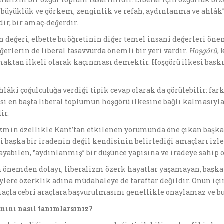
al büyüklük ve görkem, zenginlik ve refah, aydınlanma ve ahlâk’
rdir, bir amaç-değerdir.
 değeri, elbette bu öğretinin diğer temel insanî değerleri 
ğerlerin de liberal tasavvurda önemli bir yeri vardır.
Hoşgörü
,
aktan ilkeli olarak kaçınması demektir. Hoşgörü ilkesi baskı
lâkî çoğulculuğa verdiği tipik cevap olarak da görülebilir: fark
lmesi en başta liberal toplumun hoşgörü ilkesine bağlı kalmas
ir.
lizmin özellikle Kant’tan etkilenen yorumunda öne çıkan başka 
 başka bir iradenin değil kendisinin belirlediği amaçları izle
layabilen, ‘’aydınlanmış’’ bir düşünce yapısına ve iradeye sah
tün önemden dolayı, liberalizm özerk hayatlar yaşamayan, başka
eylere özerklik adına müdahaleye de taraftar değildir. Onun için
açla cebrî araçlara başvurulmasını genellikle onaylamaz ve b
am
ı
n
ı
nas
ı
l tan
ı
mlars
ı
n
ı
z?