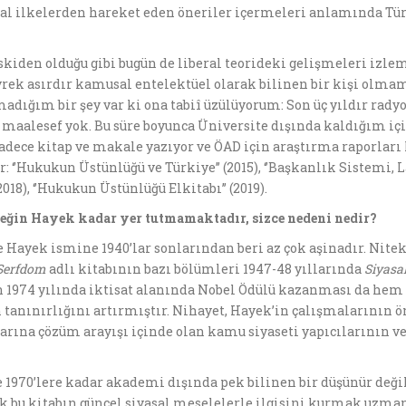
al ilkelerden hareket eden öneriler içermeleri anlamında Türk
iden olduğu gibi bugün de liberal teorideki gelişmeleri izle
rek asırdır kamusal entelektüel olarak bilinen bir kişi olm
ığım bir şey var ki ona tabiî üzülüyorum: Son üç yıldır radyo-
maalesef yok. Bu süre boyunca Üniversite dışında kaldığım iç
dece kitap ve makale yazıyor ve ÖAD için araştırma raporları
 ‘’Hukukun Üstünlüğü ve Türkiye’’ (2015), ‘’Başkanlık Sistemi, L
018), ‘’Hukukun Üstünlüğü Elkitabı’’ (2019).
e
ğ
in Hayek kadar yer tutmamaktad
ı
r, sizce nedeni nedir?
ye Hayek ismine 1940’lar sonlarından beri az çok aşinadır. Ni
 Serfdom
adlı kitabının bazı bölümleri 1947-48 yıllarında
Siyasal
 1974 yılında iktisat alanında Nobel Ödülü kazanması da hem g
 tanınırlığını artırmıştır. Nihayet, Hayek’in çalışmalarının ö
larına çözüm arayışı içinde olan kamu siyaseti yapıcılarının v
e 1970’lere kadar akademi dışında pek bilinen bir düşünür değ
k bu kitabın güncel siyasal meselelerle ilgisini kurmak uzmanlı