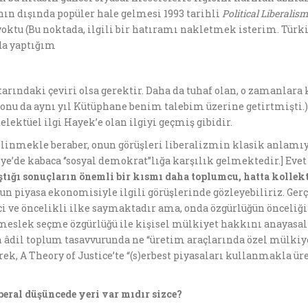
ın dışında popüler hale gelmesi 1993 tarihli
Political Liberalis
yoktu (Bu noktada, ilgili bir hatıramı nakletmek isterim. Türki
nda yaptığım
tarındaki çeviri olsa gerektir. Daha da tuhaf olan, o zamanlar
onu da aynı yıl Kütüphane benim talebim üzerine getirtmişti.)
lektüel ilgi Hayek’e olan ilgiyi geçmiş gibidir.
ak bilinmekle beraber, onun görüşleri liberalizmin klasik anlam
rkiye’de kabaca ‘’sosyal demokrat’’lığa karşılık gelmektedir.] Eve
tığı sonuçların önemli bir kısmı daha toplumcu, hatta kollekt
n piyasa ekonomisiyle ilgili görüşlerinde gözleyebiliriz. Gerç
nci ve öncelikli ilke saymaktadır ama, onda özgürlüğün önceliği 
eslek seçme özgürlüğü ile kişisel mülkiyet hakkını anayasal
n âdil toplum tasavvurunda ne “üretim araçlarında özel mülkiye
erek, A Theory of Justice’te “(s)erbest piyasaları kullanmakla 
.
beral d
ü
ş
ü
ncede yeri var m
ı
d
ı
r sizce?