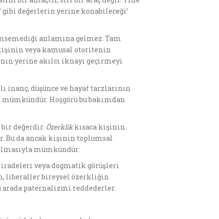
’ gibi değerlerin yerine konabileceği’
önemsemediği anlamına gelmez. Tam
 kişinin veya kamusal otoritenin
nın yerine akılcı iknayı geçirmeyi
lı inanç, düşünce ve hayat tarzlarının
ıyla mümkündür. Hoşgörü bu bakımdan
bir değerdir.
Özerklik
kısaca kişinin
r. Bu da ancak kişinin toplumsal
ip olmasıyla mümkündür.
 iradeleri veya dogmatik görüşleri
, liberaller bireysel özerkliğin
u arada paternalizmi reddederler.