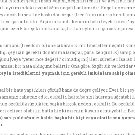
k istediği şeyin insan-yapısı, değiştirilebilir ve keyfî bir
ikili ayrımındaki özgürlüğün negatif anlamıdır. Engellenmem
ancak bu şekilde baskıdan özgür (free from) olursa kendi amaçl
tı ve garantisidir. Kişinin kendi-kendini belirleyebilmesi ‘’
ibi, özerk bir şekilde kararlaştırılan eylemin gerçekleşmesi d
’ yorumunu (freedom to) öne çıkaran kimi liberaller negatif kon
diği şey için gerekli donanıma (araçlar, para, zenginlik) sah
uğunu [veya ‘’yeterince değerli’ olmadığını] ileri sürerler. Isaia
sal bir hata olduğunu belirtir. Ona göre, özgürlük ve iktidar v
reyin istediklerini yapmak için gerekli imkânlara sahip ol
l bir hata yaptıkları görüşü bana da doğru geliyor. Evet, bir şe
nız rahatsız edici olabilir, hatta bu sizi hüsrana uğratabilir
 özgürlüksüzlükten başka birçok nedeni olabilir. Bu özgürlüks
ri geliyor olabilir, hatta hiç kimsenin kusuru olmayabilir. Bu
 sahip olduğunuz halde, başka bir kişi veya otorite onu yapm
r.
 kavrayışlarının kamu siyasetiyle ilgili sonuçları vardır. Pozit