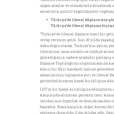
uygun araçlar ve olanaklarla donatmak sur
anlatımla, pozitif özgürlükçüler regülas
Türkiye’de liberal dü
ş
ü
nce size g
ö
T
ü
rkiye’de liberal d
ü
ş
ü
nme bi
ç
imi
‘’Türkiye’de liberal düşünce nasıl bir ge
cevap veresim geldi. Son 30 yılda yaşad
daha doğru olacak: Türkiye’nin yarım yam
liberalizm uzun soluklu ve ciddiye alın
gözlediğimiz, sadece arada bir parlayıp s
Düşünce Topluluğu’nu oluşturmamıza kada
kalıcı bir fikir hareketi haline gelecek
adamlarının toplanma yeri ve liberal fik
görüntüyü kısmen hayal kırıklığına dön
LDT’yi bir hayal kırıklığına dönüştüren a
karşısında alınması gereken tavır konus
iktidarının özgürlük ve demokrasiden uz
başladık. Buna karşılık, diğer kurucu At
söyleme ikna oldu. O da iktidar gibi, Ge