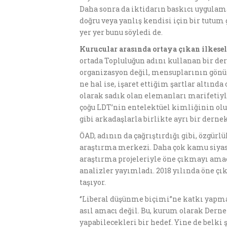
Daha sonra da iktidarın baskıcı uygulama
doğru veya yanlış kendisi için bir tutum
yer yer bunu söyledi de.
Kurucular arasında ortaya çıkan ilkesel
ortada Topluluğun adını kullanan bir der
organizasyon değil, mensuplarının gönü
ne hal ise, işaret ettiğim şartlar altın
olarak sadık olan elemanları marifetiyl
çoğu LDT’nin entelektüel kimliğinin olu
gibi arkadaşlarla birlikte ayrı bir dern
ÖAD, adının da çağrıştırdığı gibi, özgürlü
araştırma merkezi. Daha çok kamu siyase
araştırma projeleriyle öne çıkmayı ama
analizler yayımladı. 2018 yılında öne çı
taşıyor.
‘’Liberal düşünme biçimi’’ne katkı yapm
asıl amacı değil. Bu, kurum olarak Dern
yapabilecekleri bir hedef. Yine de belki