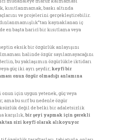
 haricî müdahaleye maruz kalmaması
ek, kısıtlanmamak, baskı altında
arını ve projelerini gerçekleştirebilir.
aydınlanmamışlık’’tan kaynaklanan iç
e en başta haricî bir kısıtlama veya
septin eksik bir özgürlük anlayışını
ip olmaması halinde özgür sayılamayacağını
h Berlin, bu yaklaşımın özgürlükle iktidarı
eya güç iki ayrı şeydir;
keyfî bir
maması onun özgür olmadığı anlamına
yi onun için uygun yetenek, güç veya
; ama bu sırf bu nedenle özgür
üzlük değil de belki bir adaletsizlik
na karşılık,
bir şeyi yapmak için gerekli
aktan sizi keyfî olarak alıkoyuyor
if özgürlük taraftarları, tabiatıyla, onları