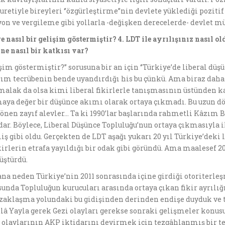
etiyle bireyleri ‘’özgürleştirme’’nin devlete yüklediği pozitif
yon ve vergileme gibi yollarla -değişken derecelerde- devlet 
re nas
ı
l bir geli
ş
im g
ö
stermi
ş
tir? 4. LDT ile ayr
ı
l
ışı
n
ı
z nas
ı
l ol
ne nas
ı
l bir katk
ı
s
ı
var?
lişim göstermiştir?’’ sorusuna bir an için ‘’Türkiye’de liberal d
ığım tecrübenin bende uyandırdığı his bu çünkü. Ama biraz dah
alak da olsa kimi liberal fikirlerle tanışmasının üstünden kab
maya değer bir düşünce akımı olarak ortaya çıkmadı. Bu uzun 
önen zayıf alevler… Ta ki 1990’lar başlarında rahmetli Kâzım Be
r. Böylece, Liberal Düşünce Topluluğu’nun ortaya çıkmasıyla i
miş gibi oldu. Gerçekten de LDT aşağı yukarı 20 yıl Türkiye’dek
irlerin etrafa yayıldığı bir odak gibi göründü. Ama maalesef 2
üştürdü.
na neden Türkiye’nin 2011 sonrasında içine girdiği otoriterleşm
unda Topluluğun kurucuları arasında ortaya çıkan fikir ayrılı
aklaşma yolundaki bu gidişinden derinden endişe duyduk ve ta
illâ Yayla gerek Gezi olayları gerekse sonraki gelişmeler konus
zi olaylarının AKP iktidarını devirmek için tezgâhlanmış bir t