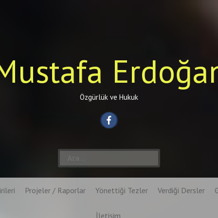
Mustafa Erdoğa
Özgürlük ve Hukuk
Arama:
rileri
Projeler / Raporlar
Yönettiği Tezler
Verdiği Dersler
İletişim