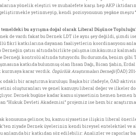
larına yönelik eleştiri ve muhalefete karşı hep AKP iktidarın
 geliştirmekle yetinmeyip, kendi pozisyonunun yegâne meşru ‘’l
 temeldeki bu ayrışma doğal olarak Liberal Düşünce Topluluğu
nek de vardı fakat bu Dernek LDT ile aynı şey değildi, şimdi is
llü fikrî katkılarına dayanan faaliyetlerin koordinasyonu an
da o Derneğin çatısı altında birlikte çalışma imkânımız kalmadı
e Derneği kontrolü altında tutuyordu. Bu durumda, benim gibi 
şmasına katkıda bulunmuş olan İhsan Dağı, Bican Şahin, Erdal
ek kurmaya karar verdik.
Özgürlük Araştırmaları Derneği
(ÖAD) 201
k odaklı bir araştırma kuruluşu. Başka bir ifadeyle, ÖAD aktivist
tini oluşturanları ve genel kamuyu liberal değer ve ilkeler 
çlıyor. Dernek bugüne kadar kamu siyasetinin hemen hemen he
kan ‘’Hukuk Devleti Akademisi’’ projemiz ise hem bir araştırma 
ak konusuna gelince; bu, kamu siyasetine ilişkin liberal öner
ek’ten ziyade Dernek üyelerinin kendi bireysel entelektüel ve
 şu anlamda bir katkıdan söz edilebilir: Analizler ve raporlar 