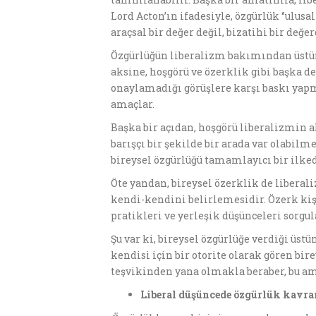
Lord Acton’ın ifadesiyle, özgürlük ‘’ulus
araçsal bir değer değil, bizatihi bir değe
Özgürlüğün liberalizm bakımından üstün
aksine, hoşgörü ve özerklik gibi başka de
onaylamadığı görüşlere karşı baskı yapm
amaçlar.
Başka bir açıdan, hoşgörü liberalizmin ah
barışçı bir şekilde bir arada var olabi
bireysel özgürlüğü tamamlayıcı bir ilked
Öte yandan, bireysel özerklik de libera
kendi-kendini belirlemesidir. Özerk kişi
pratikleri ve yerleşik düşünceleri sorgu
Şu var ki, bireysel özgürlüğe verdiği üs
kendisi için bir otorite olarak gören bir
teşvikinden yana olmakla beraber, bu am
Liberal dü
ş
ü
ncede
ö
zg
ü
rlük kavr