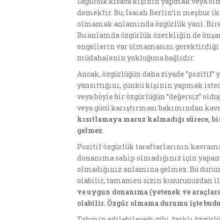
Özgürlük
kısaca kişinin yapmak veya olma
demektir. Bu, Isaiah Berlin’in meşhur 
olmamak anlamında özgürlük yani. Birey 
Bu anlamda özgürlük özerkliğin de önşar
engellerin var olmamasını gerektirdiği g
müdahalenin yokluğuna bağlıdır.
Ancak, özgürlüğün daha ziyade ‘’pozitif’
yansıttığını, çünkü kişinin yapmak iste
veya böyle bir özgürlüğün ‘’değersiz’’ old
veya gücü karıştırması bakımından kavram
kısıtlamaya maruz kalmadığı sürece, bi
gelmez
.
Pozitif özgürlük taraftarlarının kavramsa
donanıma sahip olmadığınız için yapamama
olmadığınız anlamına gelmez. Bu durumun
olabilir, tamamen sizin kusurunuzdan ile
ve uygun donanıma (yetenek ve araçlara)
olabilir. Özgür olmama durumu işte budu
Tahmin edilebileceği gibi, farklı özgürlük