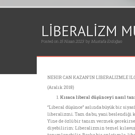
LİBERALİZM M
Posted on
15 Nisan 2023
by
Mustafa Erdoğan
NEHİR CAN KAZAN’IN LİBERALİZMLE İL
(Aralık 2018)
K
ı
saca liberal d
ü
ş
ü
nceyi nas
ı
l tan
‘’Liberal düşünce’’ aslında büyük bir siy
liberalizmi. Tam da bu, yani beslendiği 
Yine de özlü bir tanım vermek gerekirse, 
diyebilirim: Liberalizmin temel kılavuzu
tanımlanabilir. Başka bir anlatımla, libe