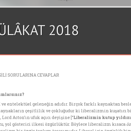
ÜLÂKAT 2018
GİLİ SORULARINA CEVAPLAR
ı
mlars
ı
n
ı
z?
asî ve entelektüel geleneğin adıdır. Birçok farklı kaynaktan bes
kaynakların çeşitlilik ve çokluğudur ki liberalizmin kuşatıcı
Lord Acton’ın ufuk açıcı deyişine [‘’
Liberalizmin kutup yıldız
, yol gösterici ilkesi özgürlüktür. Böylece liberalizm kısaca
öz
ralizm bir özgür toplum tasarımıdır. Liberal için özgürlük bizat