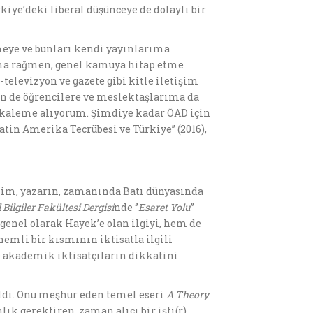
iye’deki liberal düşünceye de dolaylı bir
meye ve bunları kendi yayınlarıma
ama rağmen, genel kamuya hitap etme
televizyon ve gazete gibi kitle iletişim
in de öğrencilere ve meslektaşlarıma da
 kaleme alıyorum. Şimdiye kadar ÖAD için
atin Amerika Tecrübesi ve Türkiye’’ (2016),
tekim, yazarın, zamanında Batı dünyasında
 Bilgiler Fakültesi Dergisi
nde ‘’
Esaret Yolu
’’
enel olarak Hayek’e olan ilgiyi, hem de
nemli bir kısmının iktisatla ilgili
e akademik iktisatçıların dikkatini
ildi. Onu meşhur eden temel eseri
A Theory
k gerektiren, zaman alıcı bir işti(r).