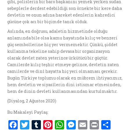
gibi, polislerin bir baro başkanını yemek yerken sudan
sebeplerle derdest edebildiği son örnekte bir kere daha
devletin ve onun adına hareket edenlerin kahredici
gücüne çok acı bir biçimde tanık olduk.
Aslında, en doğrusu, adaletin hizmetinde olduğu
anlamında bile olsa kamu hayatında kılıç ve benzeri
güç sembollerine hiç yer vermemektir. Çünkü, şiddet
kullanma tekeline sahip devasa bir organizasyon
olarak devlet zaten yeterince ürkütücü bir güçtür.
Camilerde kılıç teşhir etmeye gelince, devletin zaten
camilerde ve dinî hayatta hiç yeri olmaması gerekir.
Bugün Türkiye toplumu olarak en mübrem ihtiyacımız,
hem devletin ve siyasîlerin dini istismar etmesinden,
hem de dinin devleti kullanmasından kurtulmaktır.
(Diyalog, 2 Ağustos 2020)
Bu Makaleyi Paylaş:
F
T
T
Pi
W
M
E
P
S