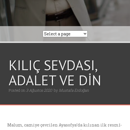
KILIÇ SEVDASI,
ADALET VE DİN
Posted on
3 Ağustos 2020
by
Mustafa Erdoğan
Malum, camiye çevrilen Ayasofya’da kılınan ilk resmî-