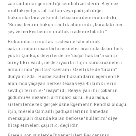
zamanlarda egemenliği sembolize ederdi. Böylece
mutlakiyetçi kral, sultan veya padişah diğer
hükümdarlara ve kendi tebaasına demiş olurdu ki,
‘’Burası benim hükümranlık alanımdır, buradaki her
şey ve herkes benim mutlak irademe tâbidir.’’
Hükümdarın mutlak iradesine tâbi olmak
bakımından insanlarla nesneler arasında da bir fark
yoktu. Çünkü, o devirlerde ne ‘’doğal haklar’’a sahip
birey fikri vardı, ne de siyasî birliğin kurucu özneleri
anlamında ‘’yurttaş’’ kavramı. Özellikle de ‘’bizim’’
dünyamızda… Hasbelkader hükümdarın egemenlik
alanında yaşayan herkes tebaa veya -bizimkilerin
sevdiği terimle- ‘’reaya’’ idi. Reaya, yani bir çobanın
güdümü ve nezareti altındaki sürü… Bu arada, o
sistemlerde tek gerçek özne Egemenin kendisi olduğu
için, meselâ Osmanlı padişahlarının hanedan
mensupları dışında kalan herkese ‘’kullarım’’ diye
hitap etmeleri şaşırtıcı değildir.
Esasen, son günlerde Diyanet İşleri Başkanının