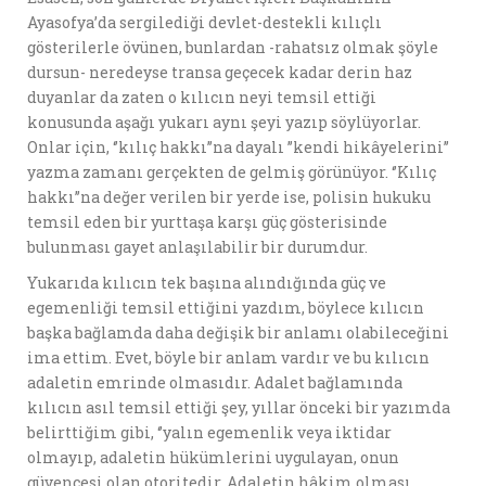
Ayasofya’da sergilediği devlet-destekli kılıçlı
gösterilerle övünen, bunlardan -rahatsız olmak şöyle
dursun- neredeyse transa geçecek kadar derin haz
duyanlar da zaten o kılıcın neyi temsil ettiği
konusunda aşağı yukarı aynı şeyi yazıp söylüyorlar.
Onlar için, ‘’kılıç hakkı’’na dayalı ’’kendi hikâyelerini’’
yazma zamanı gerçekten de gelmiş görünüyor. ‘’Kılıç
hakkı’’na değer verilen bir yerde ise, polisin hukuku
temsil eden bir yurttaşa karşı güç gösterisinde
bulunması gayet anlaşılabilir bir durumdur.
Yukarıda kılıcın tek başına alındığında güç ve
egemenliği temsil ettiğini yazdım, böylece kılıcın
başka bağlamda daha değişik bir anlamı olabileceğini
ima ettim. Evet, böyle bir anlam vardır ve bu kılıcın
adaletin emrinde olmasıdır. Adalet bağlamında
kılıcın asıl temsil ettiği şey, yıllar önceki bir yazımda
belirttiğim gibi, ‘’yalın egemenlik veya iktidar
olmayıp, adaletin hükümlerini uygulayan, onun
güvencesi olan otoritedir. Adaletin hâkim olması