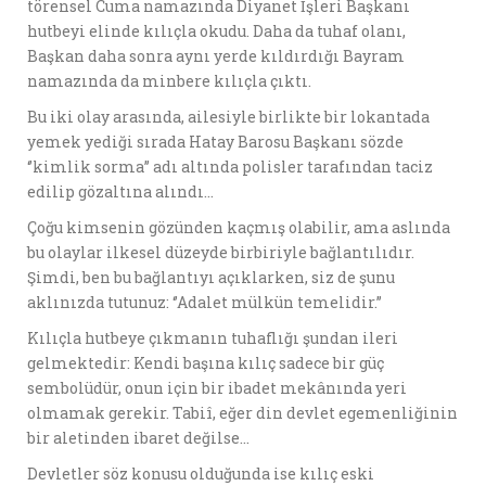
törensel Cuma namazında Diyanet İşleri Başkanı
hutbeyi elinde kılıçla okudu. Daha da tuhaf olanı,
Başkan daha sonra aynı yerde kıldırdığı Bayram
namazında da minbere kılıçla çıktı.
Bu iki olay arasında, ailesiyle birlikte bir lokantada
yemek yediği sırada Hatay Barosu Başkanı sözde
‘’kimlik sorma’’ adı altında polisler tarafından taciz
edilip gözaltına alındı…
Çoğu kimsenin gözünden kaçmış olabilir, ama aslında
bu olaylar ilkesel düzeyde birbiriyle bağlantılıdır.
Şimdi, ben bu bağlantıyı açıklarken, siz de şunu
aklınızda tutunuz: ‘’Adalet mülkün temelidir.’’
Kılıçla hutbeye çıkmanın tuhaflığı şundan ileri
gelmektedir: Kendi başına kılıç sadece bir güç
sembolüdür, onun için bir ibadet mekânında yeri
olmamak gerekir. Tabiî, eğer din devlet egemenliğinin
bir aletinden ibaret değilse…
Devletler söz konusu olduğunda ise kılıç eski