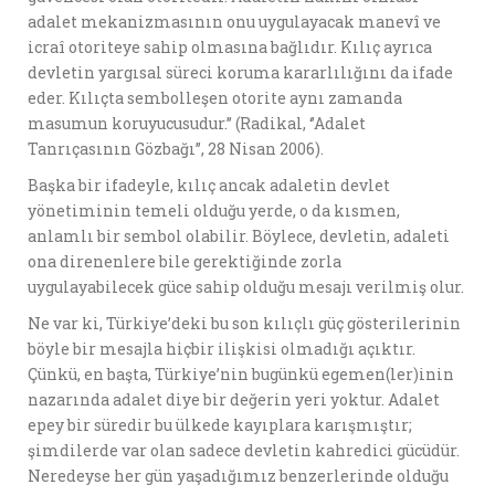
adalet mekanizmasının onu uygulayacak manevî ve
icraî otoriteye sahip olmasına bağlıdır. Kılıç ayrıca
devletin yargısal süreci koruma kararlılığını da ifade
eder. Kılıçta sembolleşen otorite aynı zamanda
masumun koruyucusudur.’’ (Radikal, ‘’Adalet
Tanrıçasının Gözbağı’’, 28 Nisan 2006).
Başka bir ifadeyle, kılıç ancak adaletin devlet
yönetiminin temeli olduğu yerde, o da kısmen,
anlamlı bir sembol olabilir. Böylece, devletin, adaleti
ona direnenlere bile gerektiğinde zorla
uygulayabilecek güce sahip olduğu mesajı verilmiş olur.
Ne var ki, Türkiye’deki bu son kılıçlı güç gösterilerinin
böyle bir mesajla hiçbir ilişkisi olmadığı açıktır.
Çünkü, en başta, Türkiye’nin bugünkü egemen(ler)inin
nazarında adalet diye bir değerin yeri yoktur. Adalet
epey bir süredir bu ülkede kayıplara karışmıştır;
şimdilerde var olan sadece devletin kahredici gücüdür.
Neredeyse her gün yaşadığımız benzerlerinde olduğu