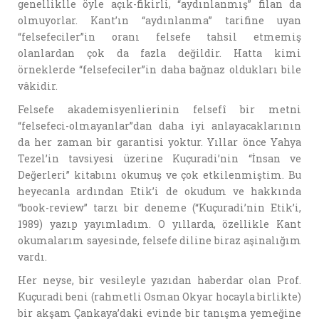
genelliklle öyle açık-fikirli, “aydınlanmış” filan da
olmuyorlar. Kant’ın “aydınlanma” tarifine uyan
“felsefeciler”in oranı felsefe tahsil etmemiş
olanlardan çok da fazla değildir. Hatta kimi
örneklerde “felsefeciler”in daha bağnaz oldukları bile
vâkidir.
Felsefe akademisyenlierinin felsefî bir metni
“felsefeci-olmayanlar”dan daha iyi anlayacaklarının
da her zaman bir garantisi yoktur. Yıllar önce Yahya
Tezel’in tavsiyesi üzerine Kuçuradi’nin “İnsan ve
Değerleri” kitabını okumuş ve çok etkilenmiştim. Bu
heyecanla ardından Etik’i de okudum ve hakkında
“book-review” tarzı bir deneme (“Kuçuradi’nin Etik’i,
1989) yazıp yayımladım. O yıllarda, özellikle Kant
okumalarım sayesinde, felsefe diline biraz aşinalığım
vardı.
Her neyse, bir vesileyle yazıdan haberdar olan Prof.
Kuçuradi beni (rahmetli Osman Okyar hocayla birlikte)
bir akşam Çankaya’daki evinde bir tanışma yemeğine