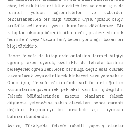
göre, teknik bilgi artiküle edilebilen ve onun için de
formel yoldan öğrenilebilen ve ezberden
tekrarlanabilen bir bilgi türüdür. Oysa, “pratik bilgi”
artiküle edilemez, yazılı kurallara dökülemez. Bir
kitaptan okunup öğrenilebilen değil, pratize edilerek
“edinilen” veya “kazanılan”, beceri yönü ağır basan bir
bilgi türüdür o.
Bence felsefe de kitaplarda anlatılan formel bilgiyi
öğrenip ezberleyerek, özellikle de felsefe tarihini
belleyerek öğrenilebilecek bir bilgi değil; esas olarak,
kazanılacak veya edinilecek bir beceri veya yetenektir.
Onun için, “felsefe eğitimi”nde sırf formel öğretim
kurumlarına güvenmek pek akıl kârı bir iş değildir.
Felsefe bölümlerinden mezun olanların felsefî
düşünme yeteneğine sahip olacakları bence garanti
değildir. Kuçuradi’yi bu meselede aşırı iyimser
bulmam bundandır.
Ayrıca, Türkiye’de felsefe tahsili yapmış olanlar