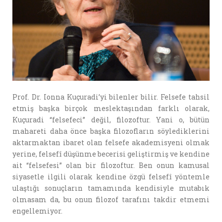
Prof. Dr. Ionna Kuçuradi’yi bilenler bilir. Felsefe tahsil
etmiş başka birçok meslektaşından farklı olarak,
Kuçuradi “felsefeci” değil, filozoftur. Yani o, bütün
mahareti daha önce başka filozofların söylediklerini
aktarmaktan ibaret olan felsefe akademisyeni olmak
yerine, felsefî düşünme becerisi geliştirmiş ve kendine
ait “felsefesi” olan bir filozoftur. Ben onun kamusal
siyasetle ilgili olarak kendine özgü felsefî yöntemle
ulaştığı sonuçların tamamında kendisiyle mutabık
olmasam da, bu onun filozof tarafını takdir etmemi
engellemiyor.