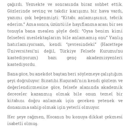
çağırdı. Yemekte ve sonrasında biraz sohbet ettik.
Gözlerinde sevinç ve takdir karışımı bir hava vardı,
yazımı çok beğenmişti: “Kitabı anlamışsınız, tebrik
ederim.” Ama sonra, üzüntü ile hayıflanma arası bir ses
tonuyla bana mealen şöyle dedi: “Oysa benim kimi
felsefeci meslektaşlarım bile anlamamış onu.” Yanlış
hatırlamıyorsam, kendi “çevresindeki” (Hacettepe
Üniversitesi’ni değil, Türkiye Felsefe Kurumu’nu
kastediyorum) bazı genç akademisyenleri
kastediyordu.
Bana göre, bu anekdot baştan beri söylemeye çalıştığım
şeyi doğruluyor: Bizatihi Kuçuradi’nin kendi gözlem ve
değerlendirmesine göre, felsefe alanında akademik
dereceler kazanmış olmak bile onun temel bir
kitabını doğru anlamak için gereken yetenek ve
donanıma sahip olmak için yeterli olmuyor.
Her şeye rağmen, Hocanın bu konuya dikkat çekmesi
isabetli olmuş.