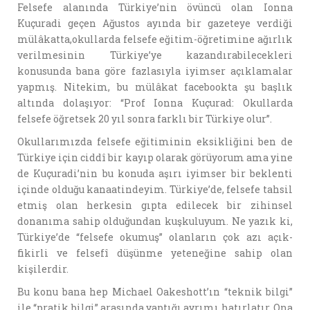
Felsefe alanında Türkiye’nin övüncü olan Ionna
Kuçuradi geçen Ağustos ayında bir gazeteye verdiği
mülâkatta,okullarda felsefe eğitim-öğretimine ağırlık
verilmesinin Türkiye’ye kazandırabilecekleri
konusunda bana göre fazlasıyla iyimser açıklamalar
yapmış. Nitekim, bu mülâkat facebookta şu başlık
altında dolaşıyor: “Prof Ionna Kuçurad: Okullarda
felsefe öğretsek 20 yıl sonra farklı bir Türkiye olur”.
Okullarımızda felsefe eğitiminin eksikliğini ben de
Türkiye için ciddî bir kayıp olarak görüyorum ama yine
de Kuçuradi’nin bu konuda aşırı iyimser bir beklenti
içinde olduğu kanaatindeyim. Türkiye’de, felsefe tahsil
etmiş olan herkesin gıpta edilecek bir zihinsel
donanıma sahip olduğundan kuşkuluyum. Ne yazık ki,
Türkiye’de “felsefe okumuş” olanların çok azı açık-
fikirli ve felsefî düşünme yeteneğine sahip olan
kişilerdir.
Bu konu bana hep Michael Oakeshott’ın “teknik bilgi”
ile “pratik bilgi” arasında yaptığı ayrımı hatırlatır. Ona