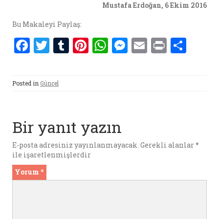
Mustafa Erdoğan, 6 Ekim 2016
Bu Makaleyi Paylaş:
F
T
T
Pi
W
M
E
P
S
a
w
u
nt
h
es
m
ri
h
ce
it
m
er
at
se
ai
nt
ar
Posted in
Güncel
b
te
bl
es
s
n
l
e
o
r
r
t
A
g
o
p
er
Bir yanıt yazın
k
p
E-posta adresiniz yayınlanmayacak.
Gerekli alanlar
*
ile işaretlenmişlerdir
Yorum
*