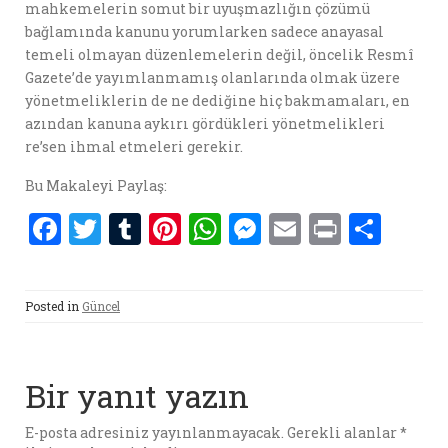
mahkemelerin somut bir uyuşmazlığın çözümü
bağlamında kanunu yorumlarken sadece anayasal
temeli olmayan düzenlemelerin değil, öncelik Resmî
Gazete’de yayımlanmamış olanlarında olmak üzere
yönetmeliklerin de ne dediğine hiç bakmamaları, en
azından kanuna aykırı gördükleri yönetmelikleri
re’sen ihmal etmeleri gerekir.
Bu Makaleyi Paylaş:
F
T
T
Pi
W
M
E
P
S
a
w
u
nt
h
es
m
ri
h
ce
it
m
er
at
se
ai
nt
ar
Posted in
Güncel
b
te
bl
es
s
n
l
e
o
r
r
t
A
g
o
p
er
Bir yanıt yazın
k
p
E-posta adresiniz yayınlanmayacak.
Gerekli alanlar
*