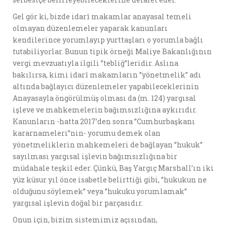
Gel gör ki, bizde idarî makamlar anayasal temeli
olmayan düzenlemeler yaparak kanunları
kendilerince yorumlayıp yurttaşları o yorumla bağlı
tutabiliyorlar. Bunun tipik örneği Maliye Bakanlığının
vergi mevzuatıyla ilgili ”tebliğ”leridir. Aslına
bakılırsa, kimi idarî makamların ”yönetmelik” adı
altında bağlayıcı düzenlemeler yapabileceklerinin
Anayasayla öngörülmüş olması da (m. 124) yargısal
işleve ve mahkemelerin bağımsızlığına aykırıdır.
Kanunların -hatta 2017’den sonra ”Cumhurbaşkanı
kararnameleri”nin- yorumu demek olan
yönetmeliklerin mahkemeleri de bağlayan ”hukuk”
sayılması yargısal işlevin bağımsızlığına bir
müdahale teşkil eder. Çünkü, Baş Yargıç Marshall’ın iki
yüz küsur yıl önce isabetle belirttiği gibi, ”hukukun ne
olduğunu söylemek” veya ”hukuku yorumlamak”
yargısal işlevin doğal bir parçasıdır.
Onun için, bizim sistemimiz açısından,