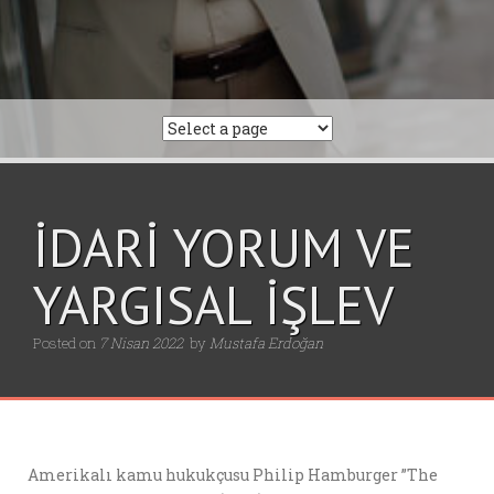
İDARİ YORUM VE
YARGISAL İŞLEV
Posted on
7 Nisan 2022
by
Mustafa Erdoğan
Amerikalı kamu hukukçusu Philip Hamburger ”The