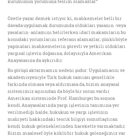
kurumunun yorumuna teslim olamazlar.’’
Özetle yazar demek istiyor ki, mahkemeler belli bir
davada uygulamak durumunda oldukları yasanın -veya
yasaların- anlamını belirlerken idarî makamların bu
konudaki yorumlarını referans alamazlar; çünkü böyle
yapmaları mahkemelerin görevli ve yetkili oldukları
yargısal işlevin doğasına, dolayısıyla Amerikan
Anayasasına da aykırıdır.
Bu görüşü aktarmamın nedeni şudur: Uygulamacısı ve
akademisyeniyle Türk hukuk camiası genellikle
farkında olmasa veya aldırmasa da, bizim anayasal
sistemimiz açısından da böyle bir sorun vardır.
Amerikan sisteminde Prof. Hamburger bu sonuca
kendi Anayasalarında yargı işlevinin tanımına yer
verilmediği halde, hukukun ve yargı işlevinin
mahiyeti hakkındaki teorik bilgiyi somutlaştıran
kendi hukuk geleneklerinden hareketle varmaktadır.
Bizim maalesef öyle köklü bir hukuk geleneğimiz var