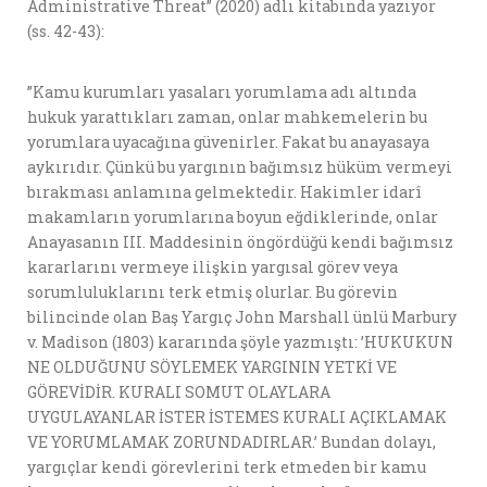
Administrative Threat” (2020) adlı kitabında yazıyor
(ss. 42-43):
”Kamu kurumları yasaları yorumlama adı altında
hukuk yarattıkları zaman, onlar mahkemelerin bu
yorumlara uyacağına güvenirler. Fakat bu anayasaya
aykırıdır. Çünkü bu yargının bağımsız hüküm vermeyi
bırakması anlamına gelmektedir. Hakimler idarî
makamların yorumlarına boyun eğdiklerinde, onlar
Anayasanın III. Maddesinin öngördüğü kendi bağımsız
kararlarını vermeye ilişkin yargısal görev veya
sorumluluklarını terk etmiş olurlar. Bu görevin
bilincinde olan Baş Yargıç John Marshall ünlü Marbury
v. Madison (1803) kararında şöyle yazmıştı: ’HUKUKUN
NE OLDUĞUNU SÖYLEMEK YARGININ YETKİ VE
GÖREVİDİR. KURALI SOMUT OLAYLARA
UYGULAYANLAR İSTER İSTEMES KURALI AÇIKLAMAK
VE YORUMLAMAK ZORUNDADIRLAR.’ Bundan dolayı,
yargıçlar kendi görevlerini terk etmeden bir kamu