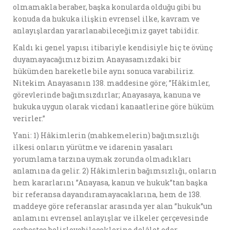
olmamakla beraber, başka konularda olduğu gibi bu
konuda da hukuka ilişkin evrensel ilke, kavram ve
anlayışlardan yararlanabileceğimiz gayet tabiîdir.
Kaldı ki genel yapısı itibariyle kendisiyle hiç te övünç
duyamayacağımız bizim Anayasamızdaki bir
hükümden hareketle bile aynı sonuca varabiliriz.
Nitekim Anayasanın 138. maddesine göre; ”Hâkimler,
görevlerinde bağımsızdırlar; Anayasaya, kanuna ve
hukuka uygun olarak vicdanî kanaatlerine göre hüküm
verirler.”
Yani: 1) Hâkimlerin (mahkemelerin) bağımsızlığı
ilkesi onların yürütme ve idarenin yasaları
yorumlama tarzına uymak zorunda olmadıkları
anlamına da gelir. 2) Hâkimlerin bağımsızlığı, onların
hem kararlarını ”Anayasa, kanun ve hukuk”tan başka
bir referansa dayandıramayacaklarına, hem de 138.
maddeye göre referanslar arasında yer alan ”hukuk”un
anlamını evrensel anlayışlar ve ilkeler çerçevesinde
serbestçe belirleyebileceklerine delâlet eder.