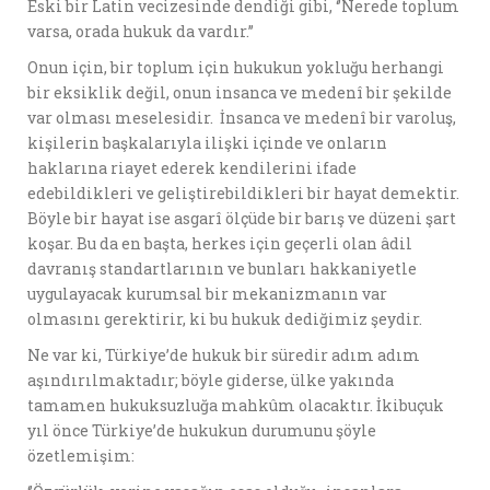
Eski bir Latin vecizesinde dendiği gibi, ‘’Nerede toplum
varsa, orada hukuk da vardır.’’
Onun için, bir toplum için hukukun yokluğu herhangi
bir eksiklik değil, onun insanca ve medenî bir şekilde
var olması meselesidir. İnsanca ve medenî bir varoluş,
kişilerin başkalarıyla ilişki içinde ve onların
haklarına riayet ederek kendilerini ifade
edebildikleri ve geliştirebildikleri bir hayat demektir.
Böyle bir hayat ise asgarî ölçüde bir barış ve düzeni şart
koşar. Bu da en başta, herkes için geçerli olan âdil
davranış standartlarının ve bunları hakkaniyetle
uygulayacak kurumsal bir mekanizmanın var
olmasını gerektirir, ki bu hukuk dediğimiz şeydir.
Ne var ki, Türkiye’de hukuk bir süredir adım adım
aşındırılmaktadır; böyle giderse, ülke yakında
tamamen hukuksuzluğa mahkûm olacaktır. İkibuçuk
yıl önce Türkiye’de hukukun durumunu şöyle
özetlemişim: