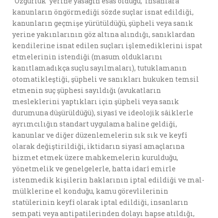
‘’Özgürlük yerine yasağın esas olduğu, insanlara
kanunların öngörmediği sözde suçlar isnat edildiği,
kanunların geçmişe yürütüldüğü, şüpheli veya sanık
yerine yakınlarının göz altına alındığı, sanıklardan
kendilerine isnat edilen suçları işlemediklerini ispat
etmelerinin istendiği (masum olduklarını
kanıtlamadıkça suçlu sayılmaları), tutuklamanın
otomatikleştiği, şüpheli ve sanıkları hukuken temsil
etmenin suç şüphesi sayıldığı (avukatların
mesleklerini yaptıkları için şüpheli veya sanık
durumuna düşürüldüğü), siyasî ve ideolojik sâiklerle
ayrımcılığın standart uygulama haline geldiği,
kanunlar ve diğer düzenlemelerin sık sık ve keyfî
olarak değiştirildiği, iktidarın siyasî amaçlarına
hizmet etmek üzere mahkemelerin kurulduğu,
yönetmelik ve genelgelerle, hatta idarî emirle
istenmedik kişilerin haklarının iptal edildiği ve mal-
mülklerine el konduğu, kamu görevlilerinin
statülerinin keyfî olarak iptal edildiği, insanların
sempati veya antipatilerinden dolayı hapse atıldığı,