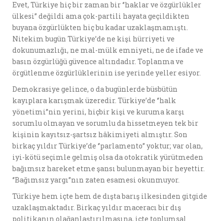
Evet, Türkiye hiç bir zaman bir ‘’haklar ve özgürlükler
ülkesi’’ değildi ama çok-partili hayata geçildikten
buyana özgürlükten hiç bu kadar uzaklaşmamıştı.
Nitekim bugün Türkiye’de ne kişi hürriyeti ve
dokunumazlığı, ne mal-mülk emniyeti, ne de ifade ve
basın özgürlüğü güvence altındadır. Toplanma ve
örgütlenme özgürlüklerinin ise yerinde yeller esiyor.
Demokrasiye gelince, o da bugünlerde büsbütün
kayıplara karışmak üzeredir. Türkiye’de ‘’halk
yönetimi’’nin yerini, hiçbir kişi ve kuruma karşı
sorumlu olmayan ve sorumlu da hissetmeyen tek bir
kişinin kayıtsız-şartsız hâkimiyeti almıştır. Son
birkaç yıldır Türkiye’de ‘’parlamento’’ yoktur; var olan,
iyi-kötü seçimle gelmiş olsa da otokratik yürütmeden
bağımsız hareket etme şansı bulunmayan bir heyettir.
‘’Bağımsız yargı’’nın zaten esamesi okunmuyor.
Türkiye hem içte hem de dışta barış ilkesinden gitgide
uzaklaşmaktadır. Birkaç yıldır maceracı bir dış
politikanın olağanlaştırılmasına, içte toplumsal