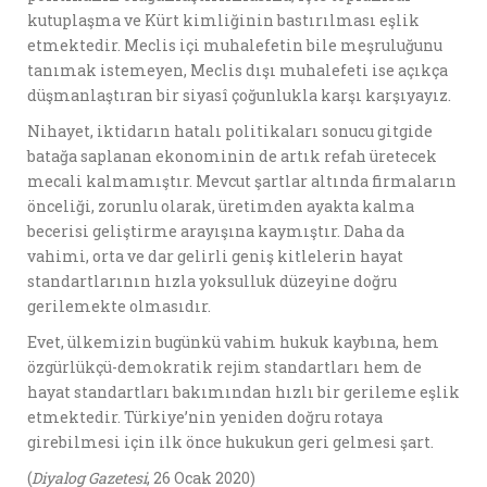
kutuplaşma ve Kürt kimliğinin bastırılması eşlik
etmektedir. Meclis içi muhalefetin bile meşruluğunu
tanımak istemeyen, Meclis dışı muhalefeti ise açıkça
düşmanlaştıran bir siyasî çoğunlukla karşı karşıyayız.
Nihayet, iktidarın hatalı politikaları sonucu gitgide
batağa saplanan ekonominin de artık refah üretecek
mecali kalmamıştır. Mevcut şartlar altında firmaların
önceliği, zorunlu olarak, üretimden ayakta kalma
becerisi geliştirme arayışına kaymıştır. Daha da
vahimi, orta ve dar gelirli geniş kitlelerin hayat
standartlarının hızla yoksulluk düzeyine doğru
gerilemekte olmasıdır.
Evet, ülkemizin bugünkü vahim hukuk kaybına, hem
özgürlükçü-demokratik rejim standartları hem de
hayat standartları bakımından hızlı bir gerileme eşlik
etmektedir. Türkiye’nin yeniden doğru rotaya
girebilmesi için ilk önce hukukun geri gelmesi şart.
(
Diyalog Gazetesi
, 26 Ocak 2020)