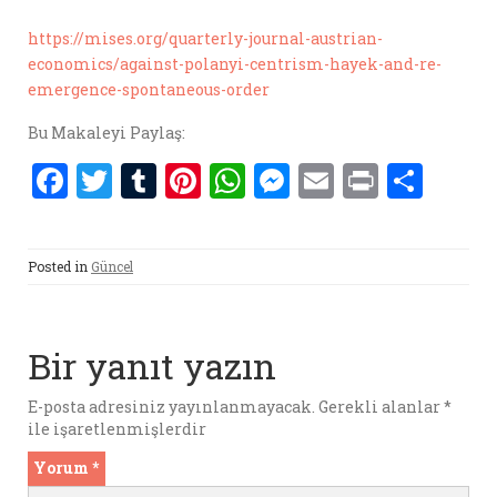
https://mises.org/quarterly-journal-austrian-
economics/against-polanyi-centrism-hayek-and-re-
emergence-spontaneous-order
Bu Makaleyi Paylaş:
F
T
T
Pi
W
M
E
P
S
a
w
u
nt
h
es
m
ri
h
ce
it
m
er
at
se
ai
nt
ar
Posted in
Güncel
b
te
bl
es
s
n
l
e
o
r
r
t
A
g
o
p
er
Bir yanıt yazın
k
p
E-posta adresiniz yayınlanmayacak.
Gerekli alanlar
*
ile işaretlenmişlerdir
Yorum
*