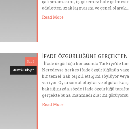
çalışmamasını, iş-göremez hale gelmesin
adaletten uzaklaşmasını ve genel olarak…
Read More
İFADE ÖZGÜRLÜĞÜNE GERÇEKTEN 
Şub 5
İfade özgürlüğü konusunda Türkiye’de tam 
Neredeyse herkes ifade özgürlüğünün vaz
Mustafa Erdoğan
bir temel hak teşkil ettiğini söylüyor ve
veriyor. Oysa somut olaylar ve olgular kar
baktığınızda, sözde ifade özgürlüğü taraf
gerçekte buna inanmadıklarını görüyorsun
Read More