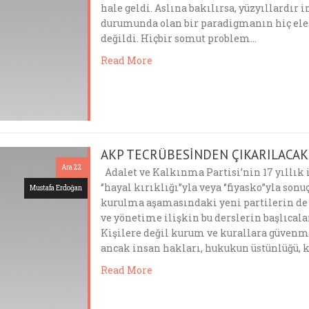
hale geldi. Aslına bakılırsa, yüzyıllardır 
durumunda olan bir paradigmanın hiç ele
değildi. Hiçbir somut problem…
Read More
AKP TECRÜBESİNDEN ÇIKARILACAK
Ara 22
Adalet ve Kalkınma Partisi’nin 17 yıllık 
‘’hayal kırıklığı’’yla veya ‘’fiyasko’’yla 
Mustafa Erdoğan
kurulma aşamasındaki yeni partilerin de a
ve yönetime ilişkin bu derslerin başlıcal
Kişilere değil kurum ve kurallara güven
ancak insan hakları, hukukun üstünlüğü, 
Read More