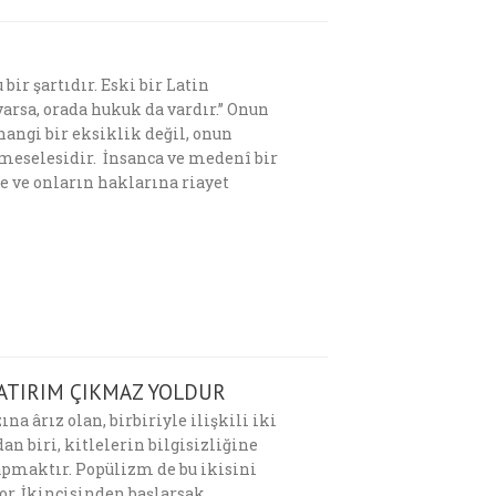
ir şartıdır. Eski bir Latin
arsa, orada hukuk da vardır.’’ Onun
hangi bir eksiklik değil, onun
 meselesidir. İnsanca ve medenî bir
de ve onların haklarına riayet
YATIRIM ÇIKMAZ YOLDUR
na ârız olan, birbiriyle ilişkili iki
n biri, kitlelerin bilgisizliğine
pmaktır. Popülizm de bu ikisini
or. İkincisinden başlarsak,