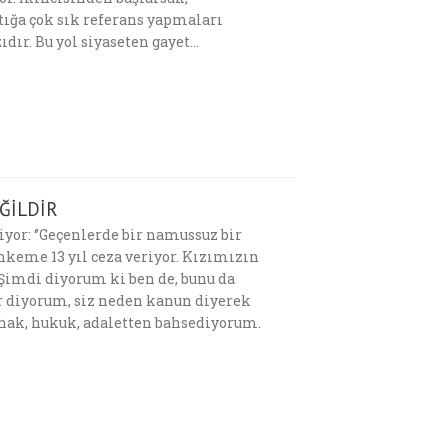
ığa çok sık referans yapmaları
ıdır. Bu yol siyaseten gayet…
ĞİLDİR
or: ‘’Geçenlerde bir namussuz bir
hkeme 13 yıl ceza veriyor. Kızımızın
 Şimdi diyorum ki ben de, bunu da
r diyorum, siz neden kanun diyerek
 hak, hukuk, adaletten bahsediyorum.