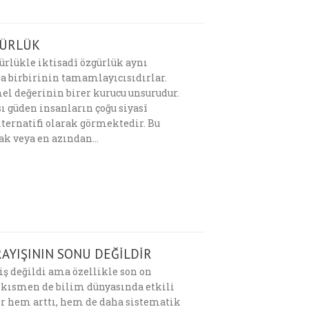
GÜRLÜK
ürlükle iktisadî özgürlük aynı
la birbirinin tamamlayıcısıdırlar.
emel değerinin birer kurucu unsurudur.
ı güden insanların çoğu siyasî
lternatifi olarak görmektedir. Bu
ak veya en azından…
AYIŞININ SONU DEĞİLDİR
ş değildi ama özellikle son on
 kısmen de bilim dünyasında etkili
er hem arttı, hem de daha sistematik