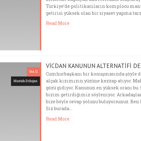
Türkiye’de politikacıların komplocu mant
getirisi yüksek olan bir siyaset yapma tarz
Read More
VİCDAN KANUNUN ALTERNATİFİ DE
Oca 11
Cumhurbaşkanı bir konuşmasında şöyle diy
alçak kızımızın yüzüne kezzap atıyor. Ma
Mustafa Erdoğan
gözü gidiyor. Kanunun en yüksek oranı bu.
bizim getirdiğimiz söyleniyor. Arkadaşla
bize böyle cevap yolunu buluyorsunuz. Ben
Siz burada…
Read More