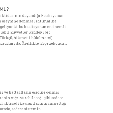
 MU?
n iktidarının dayandığı koalisyonun
in aleyhine dönmesi ihtimaline
 geliyor ki, bu koalisyonun en önemli
ilâhlı kuvvetler içindeki bir
, Türkçü, hikmet-i hükûmetçi)
nsurları da. Özellikle ‘Ergenekoncu’…
ş ve hatta iflasın eşiğine gelmiş
nin çağrıştırabileceği gibi sadece
arî, iktisadî kavramlarının ima ettiği
 arada, sadece sistemin