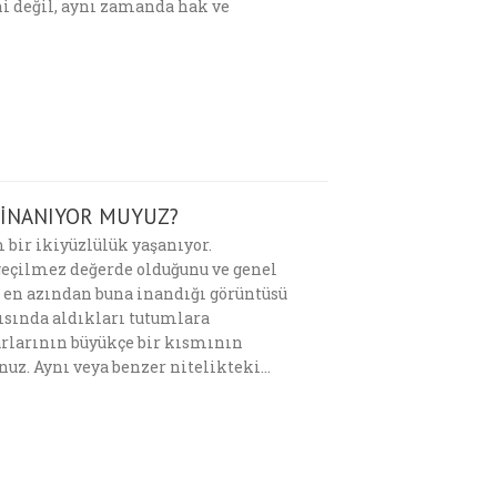
i değil, aynı zamanda hak ve
İNANIYOR MUYUZ?
bir ikiyüzlülük yaşanıyor.
geçilmez değerde olduğunu ve genel
ya en azından buna inandığı görüntüsü
şısında aldıkları tutumlara
tarlarının büyükçe bir kısmının
uz. Aynı veya benzer nitelikteki…