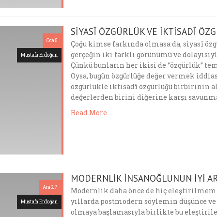
SİYASÎ ÖZGÜRLÜK VE İKTİSADÎ ÖZ
Oca 5
Çoğu kimse farkında olmasa da, siyasî özg
gerçeğin iki farklı görünümü ve dolayısıy
Mustafa Erdoğan
Çünkü bunların her ikisi de ‘’özgürlük’’ t
Oysa, bugün özgürlüğe değer vermek iddias
özgürlükle iktisadî özgürlüğü birbirinin a
değerlerden birini diğerine karşı savunm
Read More
MODERNLİK İNSANOĞLUNUN İYİ AR
Ara 27
Modernlik daha önce de hiç eleştirilmemi
yıllarda postmodern söylemin düşünce ve
Mustafa Erdoğan
olmaya başlamasıyla birlikte bu eleştiril