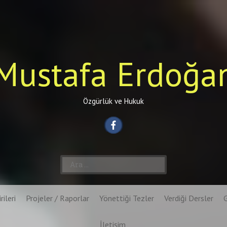
Mustafa Erdoğa
Özgürlük ve Hukuk
Arama:
rileri
Projeler / Raporlar
Yönettiği Tezler
Verdiği Dersler
İletişim