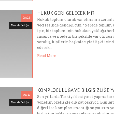
HUKUK GERİ GELECEK Mİ?
Oca 26
Hukuk toplum olarak var olmanın zorunlu b
vecizesinde dendiği gibi, ‘’Nerede toplum v
Mustafa Erdoğan
için, bir toplum için hukukun yokluğu her
insanca ve medenî bir şekilde var olması
varoluş, kişilerin başkalarıyla ilişki için
ederek…
Read More
KOMPLOCULUĞA VE BİLGİSİZLİĞE 
Oca 19
Son yıllarda Türkiye’de siyaset yapma tarzı
yönelim özellikle dikkat çekiyor. Bunlarda
Mustafa Erdoğan
diğeri ise komplocu mantığına yatırım ya
birbirine bağlayan ana referansı oluşturuy