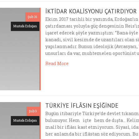
İKTİDAR KOALİSYONU ÇATIRDIYOR
Şub 16
Ekim 2017 tarihli bir yazımda, Erdoğan’ı
çatırdaması yoluyla güç dengesinin Reis’
Mustafa Erdoğan
işaret ederek şöyle yazmıştım: ”Bana öyle
kanadı, sivil kesimde de uzantıları olan s
yapılanmadır. Bunun ideolojik (Avrasyacı
unsurları da var, muhtemelen oportünist u
Read More
TÜRKİYE İFLÂSIN EŞİĞİNDE
Şub 9
Bugün itibariyle Türkiye’de devlet tıkanmı
bulunuyor. Hem içte hem de dışta… Kelime
Mustafa Erdoğan
malî bir iflâsı kast etmiyorum. Siyasî, id
her anlamda bir iflâstan söz ediyorum. Bu