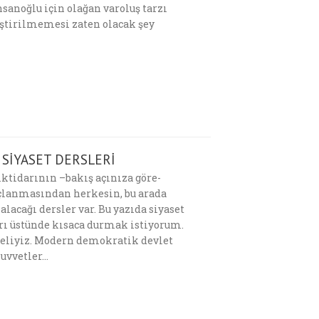
insanoğlu için olağan varoluş tarzı
ştirilmemesi zaten olacak şey
 SİYASET DERSLERİ
iktidarının –bakış açınıza göre-
sonuçlanmasından herkesin, bu arada
lacağı dersler var. Bu yazıda siyaset
arı üstünde kısaca durmak istiyorum.
meliyiz. Modern demokratik devlet
kuvvetler…