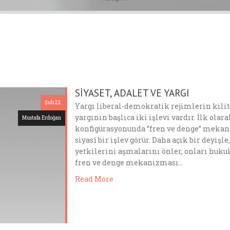
SİYASET, ADALET VE YARGI
Şub 22
Yargı liberal-demokratik rejimlerin kilit
yargının başlıca iki işlevi vardır. İlk olara
Mustafa Erdoğan
konfigürasyonunda ‘’fren ve denge’’ meka
siyasî bir işlev görür. Daha açık bir deyi
yetkilerini aşmalarını önler, onları huku
fren ve denge mekanizması…
Read More