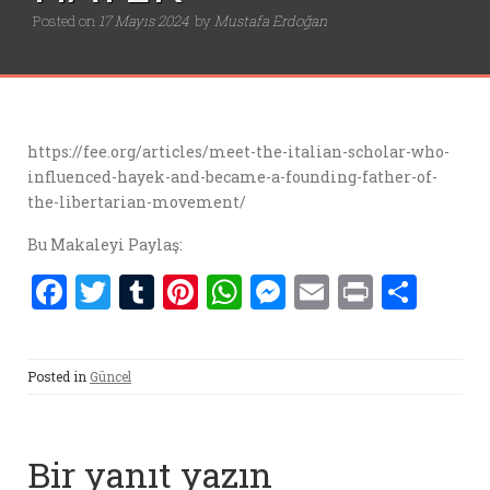
Posted on
17 Mayıs 2024
by
Mustafa Erdoğan
https://fee.org/articles/meet-the-italian-scholar-who-
influenced-hayek-and-became-a-founding-father-of-
the-libertarian-movement/
Bu Makaleyi Paylaş:
F
T
T
Pi
W
M
E
P
S
a
w
u
nt
h
es
m
ri
h
ce
it
m
er
at
se
ai
nt
ar
Posted in
Güncel
b
te
bl
es
s
n
l
e
o
r
r
t
A
g
o
p
er
Bir yanıt yazın