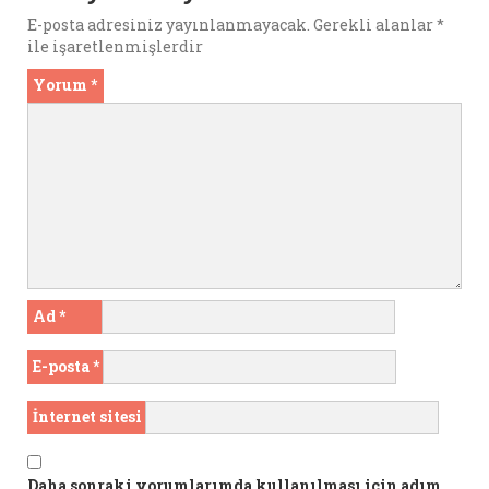
k
p
E-posta adresiniz yayınlanmayacak.
Gerekli alanlar
*
ile işaretlenmişlerdir
Yorum
*
Ad
*
E-posta
*
İnternet sitesi
Daha sonraki yorumlarımda kullanılması için adım,