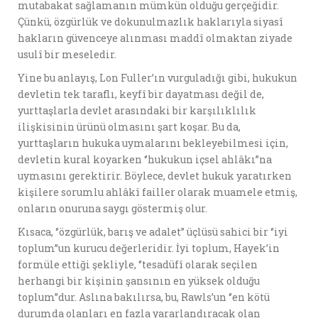
mutabakat sağlamanın mümkün olduğu gerçeğidir.
Çünkü, özgürlük ve dokunulmazlık haklarıyla siyasî
hakların güvenceye alınması maddî olmaktan ziyade
usulî bir meseledir.
Yine bu anlayış, Lon Fuller’ın vurguladığı gibi, hukukun
devletin tek taraflı, keyfî bir dayatması değil de,
yurttaşlarla devlet arasındaki bir karşılıklılık
ilişkisinin ürünü olmasını şart koşar. Bu da,
yurttaşların hukuka uymalarını bekleyebilmesi için,
devletin kural koyarken ‘’hukukun içsel ahlâkı’’na
uymasını gerektirir. Böylece, devlet hukuk yaratırken
kişilere sorumlu ahlâkî failler olarak muamele etmiş,
onların onuruna saygı göstermiş olur.
Kısaca, ‘’özgürlük, barış ve adalet’’ üçlüsü sahici bir ‘’iyi
toplum’’un kurucu değerleridir. İyi toplum, Hayek’in
formüle ettiği şekliyle, ‘’tesadüfî olarak seçilen
herhangi bir kişinin şansının en yüksek olduğu
toplum’’dur. Aslına bakılırsa, bu, Rawls’un ‘’en kötü
durumda olanları en fazla yararlandıracak olan