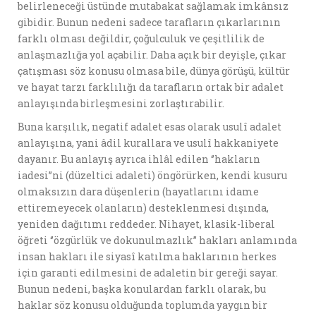
belirleneceği üstünde mutabakat sağlamak imkânsız
gibidir. Bunun nedeni sadece tarafların çıkarlarının
farklı olması değildir, çoğulculuk ve çeşitlilik de
anlaşmazlığa yol açabilir. Daha açık bir deyişle, çıkar
çatışması söz konusu olmasa bile, dünya görüşü, kültür
ve hayat tarzı farklılığı da tarafların ortak bir adalet
anlayışında birleşmesini zorlaştırabilir.
Buna karşılık, negatif adalet esas olarak usulî adalet
anlayışına, yani âdil kurallara ve usulî hakkaniyete
dayanır. Bu anlayış ayrıca ihlâl edilen ‘’hakların
iadesi’’ni (düzeltici adaleti) öngörürken, kendi kusuru
olmaksızın dara düşenlerin (hayatlarını idame
ettiremeyecek olanların) desteklenmesi dışında,
yeniden dağıtımı reddeder. Nihayet, klasik-liberal
öğreti ‘’özgürlük ve dokunulmazlık’’ hakları anlamında
insan hakları ile siyasî katılma haklarının herkes
için garanti edilmesini de adaletin bir gereği sayar.
Bunun nedeni, başka konulardan farklı olarak, bu
haklar söz konusu olduğunda toplumda yaygın bir