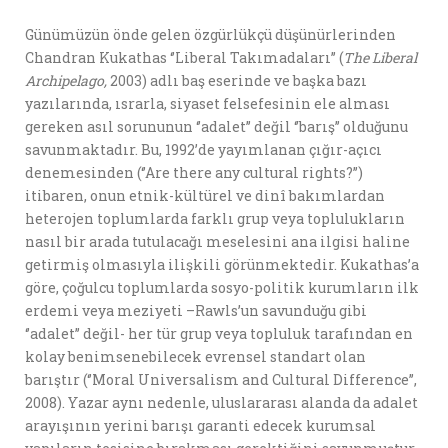
Günümüzün önde gelen özgürlükçü düşünürlerinden
Chandran Kukathas ‘’Liberal Takımadaları’’ (
The Liberal
Archipelago,
2003) adlı baş eserinde ve başka bazı
yazılarında, ısrarla, siyaset felsefesinin ele alması
gereken asıl sorununun ‘’adalet’’ değil ‘’barış’’ olduğunu
savunmaktadır. Bu, 1992’de yayımlanan çığır-açıcı
denemesinden (‘’Are there any cultural rights?’’)
itibaren, onun etnik-kültürel ve dinî bakımlardan
heterojen toplumlarda farklı grup veya toplulukların
nasıl bir arada tutulacağı meselesini ana ilgisi haline
getirmiş olmasıyla ilişkili görünmektedir. Kukathas’a
göre, çoğulcu toplumlarda sosyo-politik kurumların ilk
erdemi veya meziyeti –Rawls’un savunduğu gibi
‘’adalet’’ değil- her tür grup veya topluluk tarafından en
kolay benimsenebilecek evrensel standart olan
barıştır (‘’Moral Universalism and Cultural Difference’’,
2008). Yazar aynı nedenle, uluslararası alanda da adalet
arayışının yerini barışı garanti edecek kurumsal