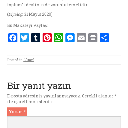
toplum’’ idealinin de zorunlu temelidir.
(
Diyalog
, 31 Mayıs 2020)
Bu Makaleyi Paylaş:
F
T
T
Pi
W
M
E
P
S
a
w
u
nt
h
es
m
ri
h
ce
it
m
er
at
se
ai
nt
ar
Posted in
Güncel
b
te
bl
es
s
n
l
e
o
r
r
t
A
g
o
p
er
Bir yanıt yazın
k
p
E-posta adresiniz yayınlanmayacak.
Gerekli alanlar
*
ile işaretlenmişlerdir
Yorum
*