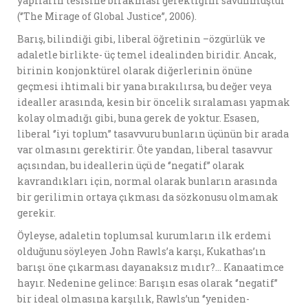
yapıların tesisine bırakması gerektiğini savunmuştur
(‘’The Mirage of Global Justice’’, 2006).
Barış, bilindiği gibi, liberal öğretinin –özgürlük ve
adaletle birlikte- üç temel idealinden biridir. Ancak,
birinin konjonktürel olarak diğerlerinin önüne
geçmesi ihtimali bir yana bırakılırsa, bu değer veya
idealler arasında, kesin bir öncelik sıralaması yapmak
kolay olmadığı gibi, buna gerek de yoktur. Esasen,
liberal ‘’iyi toplum’’ tasavvuru bunların üçünün bir arada
var olmasını gerektirir. Öte yandan, liberal tasavvur
açısından, bu ideallerin üçü de ‘’negatif’’ olarak
kavrandıkları için, normal olarak bunların arasında
bir gerilimin ortaya çıkması da sözkonusu olmamak
gerekir.
Öyleyse, adaletin toplumsal kurumların ilk erdemi
olduğunu söyleyen John Rawls’a karşı, Kukathas’ın
barışı öne çıkarması dayanaksız mıdır?… Kanaatimce
hayır. Nedenine gelince: Barışın esas olarak ‘’negatif’’
bir ideal olmasına karşılık, Rawls’un ‘’yeniden-