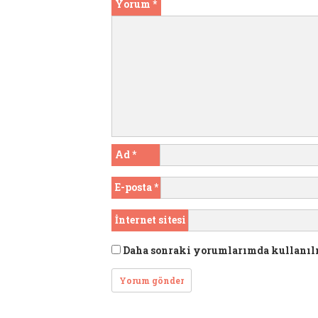
Yorum
*
Ad
*
E-posta
*
İnternet sitesi
Daha sonraki yorumlarımda kullanılma