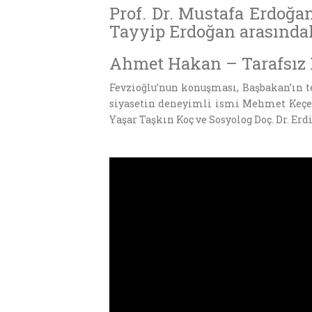
Prof. Dr. Mustafa Erdoğan
Tayyip Erdoğan arasındak
Ahmet Hakan – Tarafsız 
Fevzioğlu’nun konuşması, Başbakan’ın te
siyasetin deneyimli ismi Mehmet Keçeci
Yaşar Taşkın Koç ve Sosyolog Doç. Dr. Erd