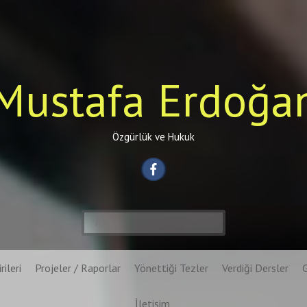
Mustafa Erdoğa
Özgürlük ve Hukuk
Arama:
rileri
Projeler / Raporlar
Yönettiği Tezler
Verdiği Dersler
İletişim