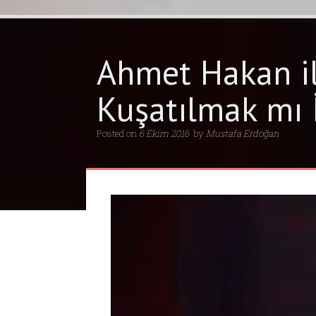
Ahmet Hakan il
Kuşatılmak mı 
Posted on
6 Ekim 2016
by
Mustafa Erdoğan