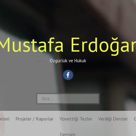
Mustafa Erdoğa
Özgürlük ve Hukuk
Arama:
rileri
Projeler / Raporlar
Yönettiği Tezler
Verdiği Dersler
İletişim