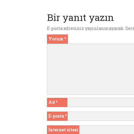
o
r
r
t
A
g
o
p
er
Bir yanıt yazın
k
p
E-posta adresiniz yayınlanmayacak.
Ger
Yorum
*
Ad
*
E-posta
*
İnternet sitesi