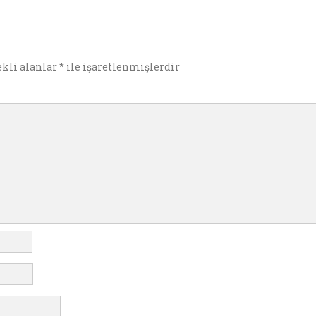
ekli alanlar
*
ile işaretlenmişlerdir